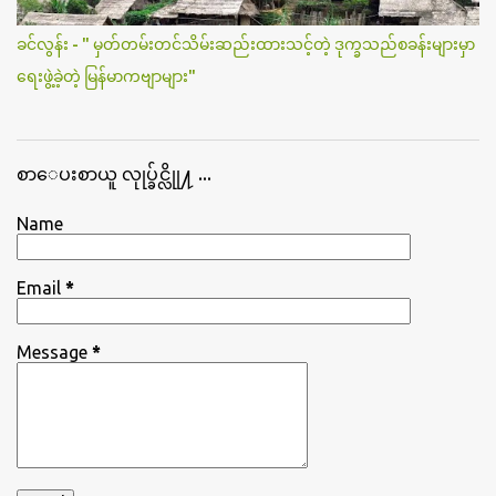
ခင်လွန်း - " မှတ်တမ်းတင်သိမ်းဆည်းထားသင့်တဲ့ ဒုက္ခသည်စခန်းများမှာ
ရေးဖွဲ့ခဲ့တဲ့ မြန်မာကဗျာများ"
စာေပးစာယူ လုုပ္ခ်င္လိုု႔ ...
Name
Email
*
Message
*