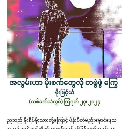
အလွမ်းဟာ မိုးစက်တွေလို တဖွဲဖွဲ ကြွေ
မိုးမြင့်ယံ
(သစ်ခက်သံလွင်) ဩဂုတ် ၂၇၊ ၂၀၂၄
ညသည် မိုးရိပ်မိုးသားတို့ကြောင့် ပိန်းပိတ်မည်းမှောင်နေသ