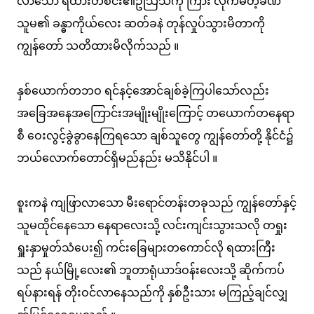
လာသော ရထားတစင်း၏ဥသြသံကို ကြား လိုက်မိတဲ့ခဏ
သူမ၏ ခန္ဓာကိုယ်လေး ဆတ်ခနဲ တုန်လှုပ်သွားမိတာကို
ကျွန်တော် သတိထားမိလိုက်သည် ။
နှစ်ယောက်တဘဝ ရင်နင့်အောင်ချစ်ခဲ့ကြပါသော်လည်း
အခြေအနေအကြောင်းအမျိုးမျိုးကြောင့် တယောက်တနေရာ
စီ ဝေးလွင့်ခွဲခွာနေကြရသော ချစ်သူတွေ ကျွန်တော်တို့ နိုင်ငံ၌
ဘယ်လောက်တောင်ရှိမည်နည်း မသိနိုင်ပါ ။
စူးကနဲ ကျဖြာလာသော မီးရောင်တန်းတခုသည် ကျွန်တော်နှင့်
သူမထိုင်နေသော နေရာလေးသို့ လင်းကျင်းသွားသလို တရှုး
ရှူးနှာမှုတ်သံပေး၍ ကင်းခြေများတကောင်လို ရထားကြီး
သည် နယ်မြို့လေး၏ ဘူတာရုံယာဒ်ဝန်းလေးသို့ ဆိုက်ကပ်
ရပ်နားရန် တိုးဝင်လာနေသည်ကို နှစ်ဦးသား မကြည့်ချင်လျှ