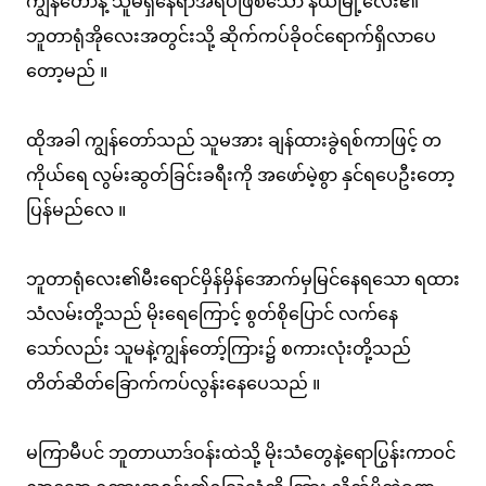
ကျွန်တော်နဲ့ သူမရှိနေရာအရပ်ဖြစ်သော နယ်မြို့လေး၏
ဘူတာရုံအိုလေးအတွင်းသို့ ဆိုက်ကပ်ခိုဝင်ရောက်ရှိလာပေ
တော့မည် ။
ထိုအခါ ကျွန်တော်သည် သူမအား ချန်ထားခွဲရစ်ကာဖြင့် တ
ကိုယ်ရေ လွမ်းဆွတ်ခြင်းခရီးကို အဖော်မဲ့စွာ နှင်ရပေဦးတော့
ပြန်မည်လေ ။
ဘူတာရုံလေး၏မီးရောင်မှိန်မှိန်အောက်မှမြင်နေရသော ရထား
သံလမ်းတို့သည် မိုးရေကြောင့် စွတ်စိုပြောင် လက်နေ
သော်လည်း သူမနဲ့ကျွန်တော့်ကြား၌ စကားလုံးတို့သည်
တိတ်ဆိတ်ခြောက်ကပ်လွန်းနေပေသည် ။
မကြာမီပင် ဘူတာယာဒ်ဝန်းထဲသို့ မိုးသံတွေနဲ့ရောပြွန်းကာဝင်