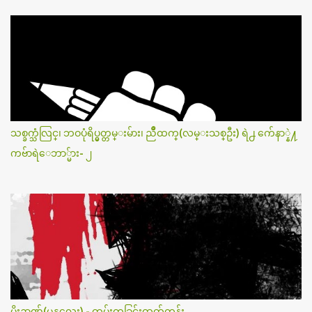
သစ္ခက္သံလြင္၊ ဘဝပုံရိပ္မွတ္တမ္းမ်ား၊ ညိဳထက္(လမ္းသစ္ဦး) ရဲ႕ က်ေနာ္နဲ႔
ကဗ်ာရဲေဘာ္မ်ား- ၂
မိုးဉာဏ်(မန္တလေး) - တမ်းတခြင်းထုတ်တန်း