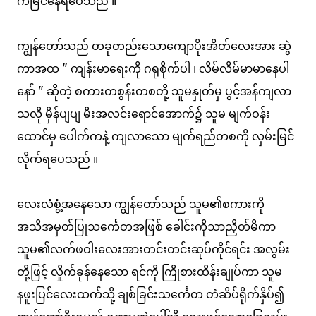
က်မြင်နေရပေသည် ။
ကျွန်တော်သည် တခုတည်းသောကျောပိုးအိတ်လေးအား ဆွဲ
ကာအထ " ကျန်းမာရေးကို ဂရုစိုက်ပါ ၊ လိမ်လိမ်မာမာနေပါ
နော် " ဆိုတဲ့ စကားတစွန်းတစတို့ သူမနှုတ်မှ ပွင့်အန်ကျလာ
သလို မှိန်ပျပျ မီးအလင်းရောင်အောက်၌ သူမ မျက်ဝန်း
ထောင်မှ ပေါက်ကနဲ့ ကျလာသော မျက်ရည်တစကို လှမ်းမြင်
လိုက်ရပေသည် ။
လေးလံစွံ့အနေသော ကျွန်တော်သည် သူမ၏စကားကို
အသိအမှတ်ပြုသင်္ကေတအဖြစ် ခေါင်းကိုသာညှိတ်မိကာ
သူမ၏လက်ဖဝါးလေးအားတင်းတင်းဆုပ်ကိုင်ရင်း အလွမ်း
တို့ဖြင့် လှိုက်ခုန်နေသော ရင်ကို ကြိုစားထိန်းချုပ်ကာ သူမ
နဖူးပြင်လေးထက်သို့ ချစ်ခြင်းသင်္ကေတ တံဆိပ်ရိုက်နှိပ်၍