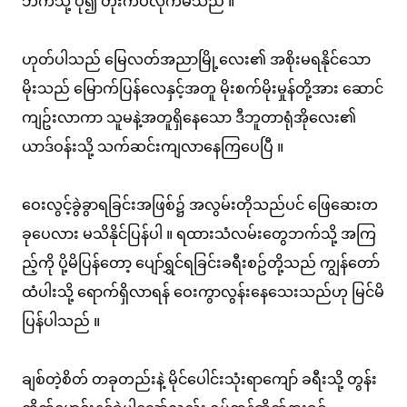
ဘက်သို့ ပို၍ တိုးကပ်လိုက်မိသည် ။
ဟုတ်ပါသည် မြေလတ်အညာမြို့လေး၏ အစိုးမရနိုင်သော
မိုးသည် မြောက်ပြန်လေနှင့်အတူ မိုးစက်မိုးမှုန်တို့အား ဆောင်
ကျဥ်းလာကာ သူမနဲ့အတူရှိနေသော ဒီဘူတာရုံအိုလေး၏
ယာဒ်ဝန်းသို့ သက်ဆင်းကျလာနေကြပေပြီ ။
ဝေးလွင့်ခွဲခွာရခြင်းအဖြစ်၌ အလွမ်းတိုသည်ပင် ဖြေဆေးတ
ခုပေလား မသိနိုင်ပြန်ပါ ။ ရထားသံလမ်းတွေဘက်သို့ အကြ
ည့်ကို ပို့မိပြန်တော့ ပျော်ရွှင်ရခြင်းခရီးစဥ်တို့သည် ကျွန်တော်
ထံပါးသို့ ရောက်ရှိလာရန် ဝေးကွာလွန်းနေသေးသည်ဟု မြင်မိ
ပြန်ပါသည် ။
ချစ်တဲ့စိတ် တခုတည်းနဲ့ မိုင်ပေါင်းသုံးရာကျော် ခရီးသို့ တွန်း