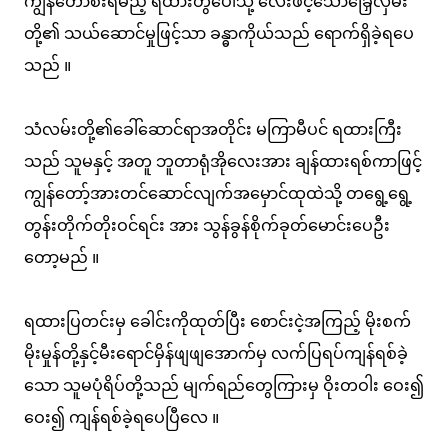
ကျွန်တော်စီးရမည့် ရထားတွဲပေါ်သို့ လေးဖင့်သောခြှေလှမ်း
တို့၏ သယ်ဆောင်မှုဖြင့်သာ ခန္ဓာကိုယ်သည် ရောက်ရှိခဲ့ရပေ
သည် ။
သံလမ်းတို့၏ခေါ်ဆောင်ရာအတိုင်း မကြာမီပင် ရထားကြီး
သည် သူမနှင့် အတူ ဘူတာရုံအိုလေးအား ချန်ထားရစ်ကာဖြင့်
ကျွန်တော့်အားတင်ဆောင်လျက်အမှောင်ထုထဲသို့ တရွေ့ရွေ့
တွန်းတိုက်တိုးဝင်ရင်း အား သွန်ခွန်စိုက်ခုတ်မောင်းပေဦး
တော့မည် ။
ရထားပြတင်းမှ ခေါင်းကိုထုတ်ပြီး စောင်းငဲ့အကြည့် မိုးစက်
မိုးမှုန်တို့နှင့်မီးရောင်မှိန်ဖျဖျအောက်မှ လက်ပြရပ်ကျန်ရစ်ခဲ့
သော သူမပုံရိပ်တို့သည် မျက်ရည်တွေကြားမှ ဝိုးတဝါး ဝေး၍
ဝေး၍ ကျန်ရစ်ခဲ့ရပေပြီလေ ။