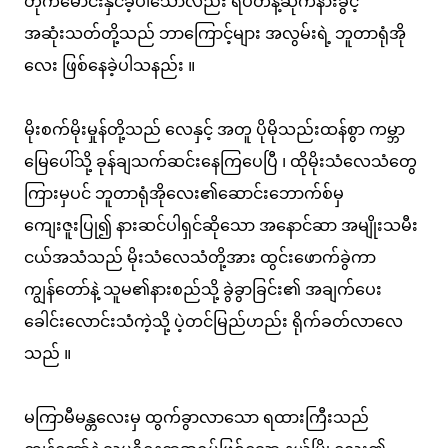
တိုက်မောင်းနှင်ခဲ့ပါသော်လည်း ရပ်တန့်ဆိုက်နားခွင့်
အဆုံးသတ်တို့သည် ဘာကြောင့်များ အလွမ်းရဲ့ ဘူတာရုံအို
လေး ဖြစ်နေခဲ့ပါသနည်း ။
မိုးစက်မိုးမှုန်တို့သည် လေနှင့် အတူ ပိုမိုသည်းထန်စွာ ကမ္ဘာ
မြေပေါ်သို့ ခုန်ချသက်ဆင်းနေကြပေပြီ ၊ ထိုမိုးသံလေသံတွေ
ကြားမှပင် ဘူတာရုံအိုလေး၏ဆောင်းဘောက်စ်မှ
ကျေးဇူးပြု၍ နားဆင်ပါရှင်ဆိုသော အနောင်ဆာ အမျိုးသမီး
ငယ်အသံသည် မိုးသံလေသံတို့အား ထွင်းဖောက်ခွဲကာ
ကျွန်တော်နဲ့ သူမ၏နားစည်သို့ ခွဲခွာခြင်း၏ အချက်ပေး
ခေါင်းလောင်းသံကဲ့သို့ ပဲ့တင်မြည်ဟည်း ရိုက်ခတ်လာလေ
သည် ။
မကြာမီမန္တလေးမှ ထွက်ခွာလာသော ရထားကြီးသည်