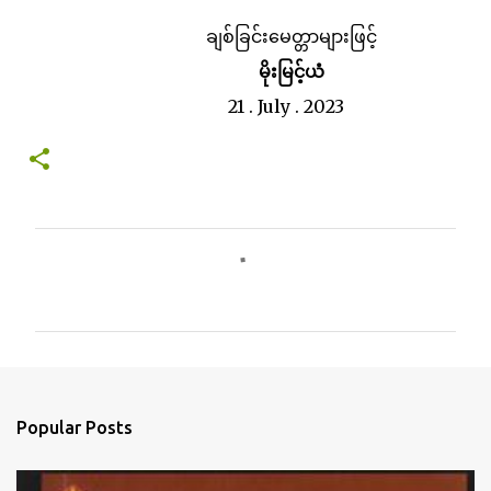
ချစ်ခြင်းမေတ္တာများဖြင့်
မိုးမြင့်ယံ
21 . July . 2023
C
o
m
m
e
n
Popular Posts
t
s