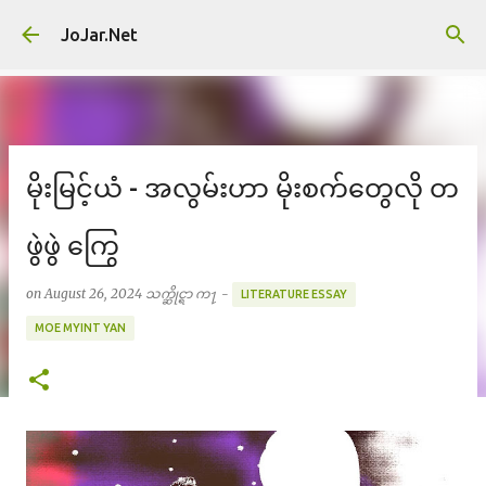
Skip to main content
JoJar.Net
မိုးမြင့်ယံ - အလွမ်းဟာ မိုးစက်တွေလို တ
ဖွဲဖွဲ ကြွေ
on
August 26, 2024
သက္ဆိုင္ရာ က႑ -
LITERATURE ESSAY
MOE MYINT YAN