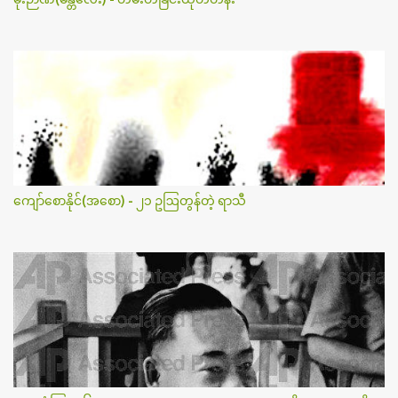
ကျော်စောနိုင်(အစော) - ၂၁ ဥဩတွန်တဲ့ ရာသီ