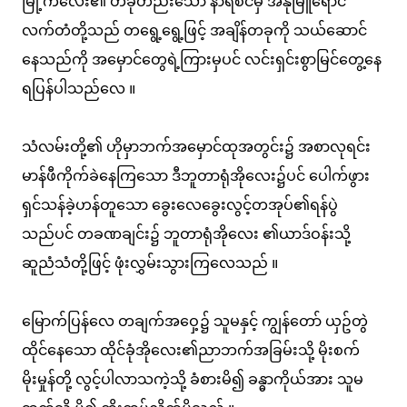
မြို့ကလေး၏ တခုတည်းသော နာရီစင်မှ အနုမြူရောင်
လက်တံတို့သည် တရွေ့ရွေ့ဖြင့် အချိန်တခုကို သယ်ဆောင်
နေသည်ကို အမှောင်တွေရဲ့ကြားမှပင် လင်းရှင်းစွာမြင်တွေ့နေ
ရပြန်ပါသည်လေ ။
သံလမ်းတို့၏ ဟိုမှာဘက်အမှောင်ထုအတွင်း၌ အစာလုရင်း
မာန်ဖီကိုက်ခဲနေကြသော ဒီဘူတာရုံအိုလေး၌ပင် ပေါက်ဖွား
ရှင်သန်ခဲ့ဟန်တူသော ခွေးလေခွေးလွင့်တအုပ်၏ရန်ပွဲ
သည်ပင် တခဏချင်း၌ ဘူတာရုံအိုလေး ၏ယာဒ်ဝန်းသို့
ဆူညံသံတို့ဖြင့် ဖုံးလွှမ်းသွားကြလေသည် ။
မြောက်ပြန်လေ တချက်အဝှေ့၌ သူမနှင့် ကျွန်တော် ယှဥ်တွဲ
ထိုင်နေသော ထိုင်ခုံအိုလေး၏ညာဘက်အခြမ်းသို့ မိုးစက်
မိုးမှုန်တို့ လွင့်ပါလာသကဲ့သို့ ခံစားမိ၍ ခန္ဓာကိုယ်အား သူမ