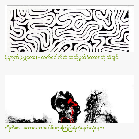
မိုးဉာဏ်(မန္တလေး) - လက်ခေါက်ထဲ ထည့်မှုတ်ခံထားရတဲ့ သီချင်း
ဂျိုတီဖာ - ကောင်းကင်ပေါ်မော့မကြည့်ရဲတဲ့မျက်လုံးများ