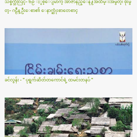
သစ္ခက္သံလြင္- ၆၉ ႏွစ္ေျမာက္ အာဇာနည္ေန႔အထိမ္းအမွတ္၊ ဖိုးမွ
တ္- ဂဠဳန္ ဦးေစာ၏ ေနာက္ဆုံးစာတေစာင္
ခင်လွန်း - " ပုရွက်ဆိတ်တကောင်ရဲ့ ထမင်းတနပ် "