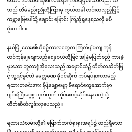
ယောင် ဒုတိယဝါဆို၏ လဆန်းရက်ပင်ဖြစ်သော်လည်း လ
သည် တိမ်မည်းညိုတို့ကြားမှ ကွယ်တခါ လင်းတလှည့်ဖြင့်
ကမ္ဘာမြေပေါ်သို့ ချောင်း မြောင်း ကြည့်ရှုနေရသလို မပီ
ဝိုးတဝါး ။
နယ်မြို့လေး၏ဟိုစဥ်ကာလတွေက ကြက်ပျံမကျ ကုန်
တင်ကုန်ချစျေးသည်စျေးဝယ်တို့ဖြင် အမြဲမပြတ်စည် ကားခဲ့
ဖူးသော ဘူတာရုံအိုလေးသည် အမှောင်ထဲ၌ တိတ်တဆိတ်ဖြ
င့် သူ့ရင်ခွင်ထဲ ခေတ္တခဏ ခိုဝင်ဆိုက် ကပ်ရပ်နားလာမည့်
ရထားတစင်းအား မှိန်ဖျော့ဖျော့ မီရောင်တွေအောက်မှာ
ပျင်းရိငြီးငွေစွာ ငုတ်တုတ် ထိုင်စောင့်ဆိုင်းနေသကဲ့သို့
တိတ်ဆိတ်လွန်းလှပေသည် ။
ရထားသံလမ်းတို့၏ မြောက်ဘက်စူးစူးအရပ်၌ တည်ရှိသော