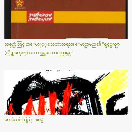
သစ္ခက္သံလြင္ စာေပႏွင့္ သေဘာတရား။ ေမာင္သာမည၏ "ရွင္ဥကၠ႒
(သို႔ မဟုတ္) ေတာ္လွန္ေသာပညာရွင္"
မောင်သစ်ကြည် - စစ်ပွဲ