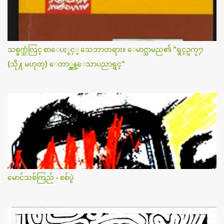
သစ္ခက္သံလြင္ စာေပႏွင့္ သေဘာတရား။ ေမာင္သာမည၏ "ရွင္ဥကၠ႒
(သို႔ မဟုတ္) ေတာ္လွန္ေသာပညာရွင္"
မောင်သစ်ကြည် - စစ်ပွဲ