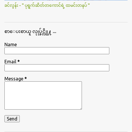
ခင်လွန်း - " ပုရွက်ဆိတ်တကောင်ရဲ့ ထမင်းတနပ် "
စာေပးစာယူ လုုပ္ခ်င္လိုု႔ ...
Name
Email
*
Message
*