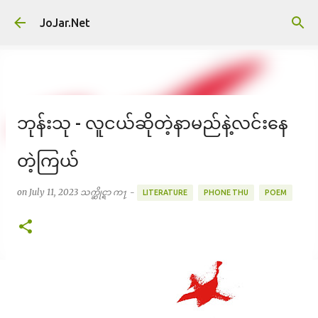
Skip to main content
JoJar.Net
ဘုန်းသု - လူငယ်ဆိုတဲ့နာမည်နဲ့လင်းနေ
တဲ့ကြယ်
on
July 11, 2023
သက္ဆိုင္ရာ က႑ -
LITERATURE
PHONE THU
POEM