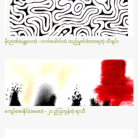
မိုးဉာဏ်(မန္တလေး) - လက်ခေါက်ထဲ ထည့်မှုတ်ခံထားရတဲ့ သီချင်း
ကျော်စောနိုင်(အစော) - ၂၁ ဥဩတွန်တဲ့ ရာသီ