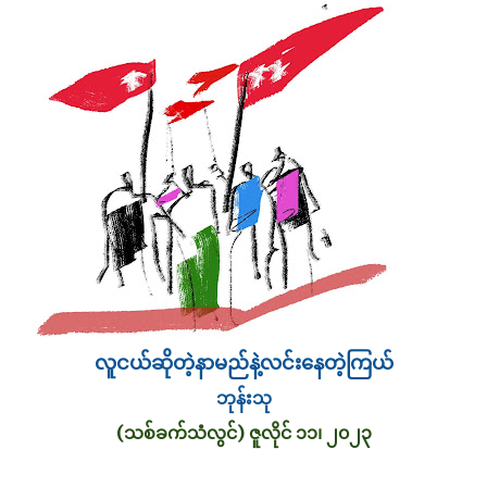
လူငယ်ဆိုတဲ့နာမည်နဲ့လင်းနေတဲ့ကြယ်
ဘုန်းသု
(သစ်ခက်သံလွင်) ဇူလိုင် ၁၁၊ ၂၀၂၃