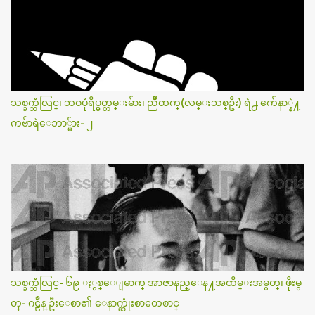
သစ္ခက္သံလြင္၊ ဘဝပုံရိပ္မွတ္တမ္းမ်ား၊ ညိဳထက္(လမ္းသစ္ဦး) ရဲ႕ က်ေနာ္နဲ႔
ကဗ်ာရဲေဘာ္မ်ား- ၂
သစ္ခက္သံလြင္- ၆၉ ႏွစ္ေျမာက္ အာဇာနည္ေန႔အထိမ္းအမွတ္၊ ဖိုးမွ
တ္- ဂဠဳန္ ဦးေစာ၏ ေနာက္ဆုံးစာတေစာင္