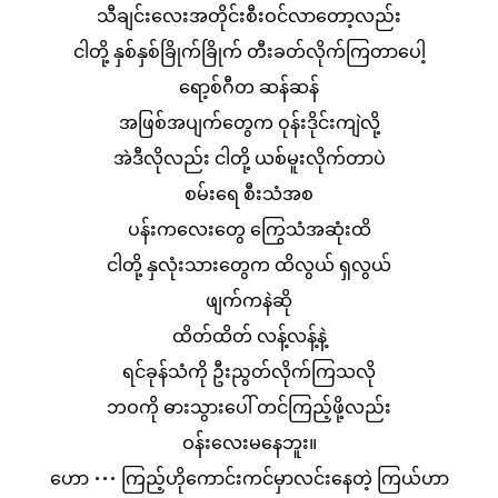
သီချင်းလေးအတိုင်းစီးဝင်လာတော့လည်း
ငါတို့ နှစ်နှစ်ခြိုက်ခြိုက် တီးခတ်လိုက်ကြတာပေါ့
ရော့စ်ဂီတ ဆန်ဆန်
အဖြစ်အပျက်တွေက ဝုန်းဒိုင်းကျဲလို့
အဲဒီလိုလည်း ငါတို့ ယစ်မူးလိုက်တာပဲ
စမ်းရေ စီးသံအစ
ပန်းကလေးတွေ ကြွေသံအဆုံးထိ
ငါတို့ နှလုံးသားတွေက ထိလွယ် ရှလွယ်
ဖျက်ကနဲဆို
ထိတ်ထိတ် လန့်လန့်နဲ့
ရင်ခုန်သံကို ဦးညွတ်လိုက်ကြသလို
ဘဝကို ဓားသွားပေါ် တင်ကြည့်ဖို့လည်း
ဝန်းလေးမနေဘူး။
ဟော ••• ကြည့်ဟိုကောင်းကင်မှာလင်းနေတဲ့ ကြယ်ဟာ