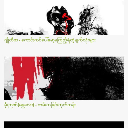
ဂျိုတီဖာ - ကောင်းကင်ပေါ်မော့မကြည့်ရဲတဲ့မျက်လုံးများ
မိုးဉာဏ်(မန္တလေး) - တမ်းတခြင်းထုတ်တန်း