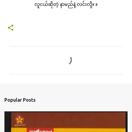
လူငယ်ဆိုတဲ့ နာမည်နဲ့ လင်းလို့။ ။
C
o
m
m
e
n
Popular Posts
t
s