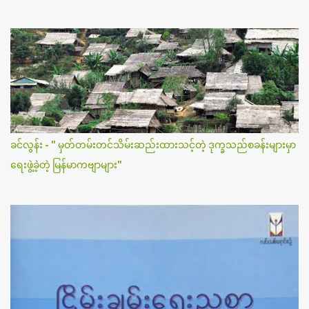
ခင်လွန်း - " မှတ်တမ်းတင်သိမ်းဆည်းထားသင့်တဲ့ ဒုက္ခသည်စခန်းများမှာ
ရေးဖွဲ့ခဲ့တဲ့ မြန်မာကဗျာများ"