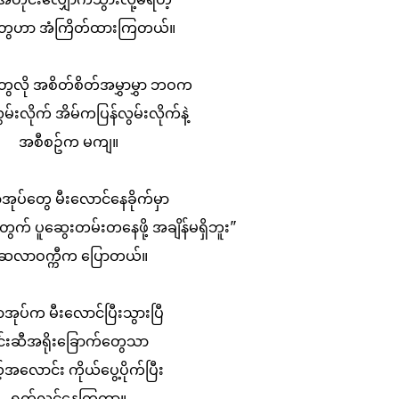
်တွေဟာ အံကြိတ်ထားကြတယ်။
ွေလို အစိတ်စိတ်အမွှာမွှာ ဘဝက
ွမ်းလိုက် အိမ်ကပြန်လွမ်းလိုက်နဲ့
အစီစဥ်က မကျ။
ုပ်တွေ မီးလောင်နေခိုက်မှာ
အတွက် ပူဆွေးတမ်းတနေဖို့ အချိန်မရှိဘူး"
ဆလာဝက္ကီက ပြောတယ်။
အုပ်က မီးလောင်ပြီးသွားပြီ
ှင်းဆီအရိုးခြောက်တွေသာ
့်အလောင်း ကိုယ်ပွေ့ပိုက်ပြီး
ရွက်လွှင့်နေကြတာ။