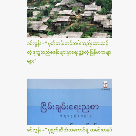
ခင်လွန်း - " မှတ်တမ်းတင်သိမ်းဆည်းထားသင့်
တဲ့ ဒုက္ခသည်စခန်းများမှာရေးဖွဲ့ခဲ့တဲ့ မြန်မာကဗျာ
များ"
ခင်လွန်း - " ပုရွက်ဆိတ်တကောင်ရဲ့ ထမင်းတနပ်