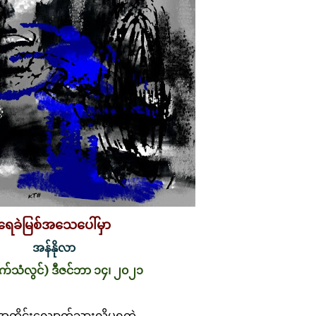
ရေခဲမြစ်အသေပေါ်မှာ
အန်နိုလာ
်သံလွင်) ဒီဇင်ဘာ ၁၄၊ ၂၀၂၁
တိုင်းလျှောက်သွားလို့မရတဲ့