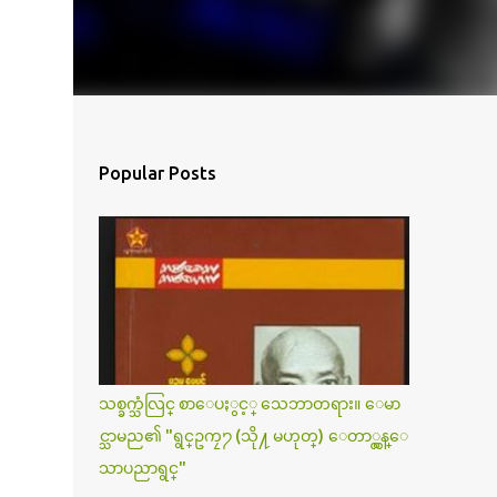
Popular Posts
သစ္ခက္သံလြင္ စာေပႏွင့္ သေဘာတရား။ ေမာ
င္သာမည၏ "ရွင္ဥကၠ႒ (သို႔ မဟုတ္) ေတာ္လွန္ေ
သာပညာရွင္"