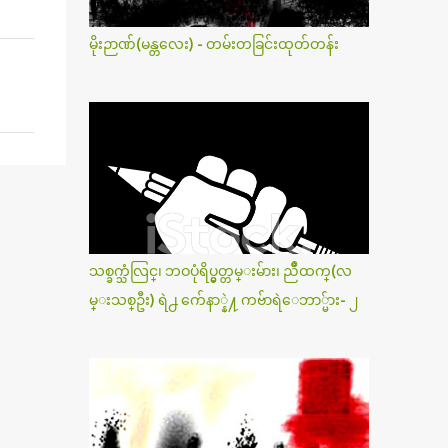
မိုးဉာဏ်(မန္တလေး) - တမ်းတခြင်းထုတ်တန်း
သစ္ခက္သံလြင္၊ ဘဝပုံရိပ္မွတ္တမ္းမ်ား၊ ညိဳထက္(လ
မ္းသစ္ဦး) ရဲ႕ က်ေနာ္နဲ႔ ကဗ်ာရဲေဘာ္မ်ား- ၂