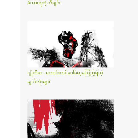
ခံထားရတဲ့ သီချင်း
ဂျိုတီဖာ - ကောင်းကင်ပေါ်မော့မကြည့်ရဲတဲ့
မျက်လုံးများ