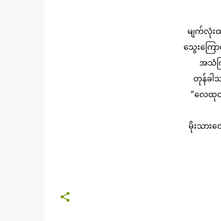
မျက်လုံ
သွေးကြော
အသံက
တုန်ခါ
"လေထုထဲ
မိုးသား