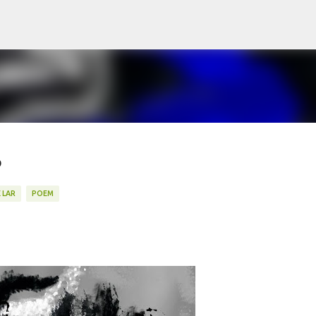
Skip to main content
ာ
 LAR
POEM