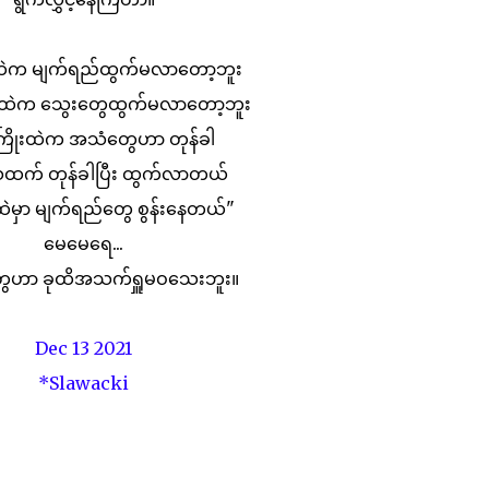
းထဲက မျက်ရည်ထွက်မလာတော့ဘူး
ထဲက သွေးတွေထွက်မလာတော့ဘူး
ြိုးထဲက အသံတွေဟာ တုန်ခါ
သထက် တုန်ခါပြီး ထွက်လာတယ်
မှာ မျက်ရည်တွေ စွန်းနေတယ်"
မေမေရေ...
တွေဟာ ခုထိအသက်ရှူမဝသေးဘူး။
Dec 13 2021
*Slawacki