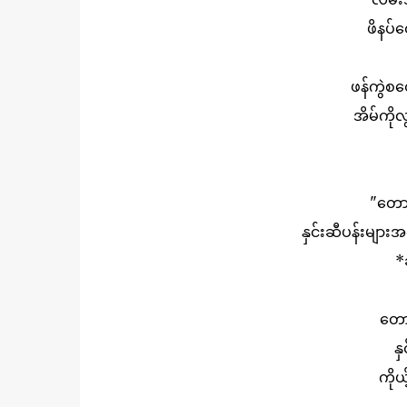
ဖိနပ
ဖန်ကွဲစတ
အိမ်ကိုလ
"တောအ
နှင်းဆီပန်းများ
*
တော
န
ကိုယ