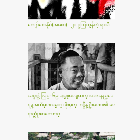
ကျော်စောနိုင်(အစော) - ၂၁ ဥဩတွန်တဲ့ ရာသီ
သစ္ခက္သံလြင္- ၆၉ ႏွစ္ေျမာက္ အာဇာနည္ေ
န႔အထိမ္းအမွတ္၊ ဖိုးမွတ္- ဂဠဳန္ ဦးေစာ၏ ေ
နာက္ဆုံးစာတေစာင္