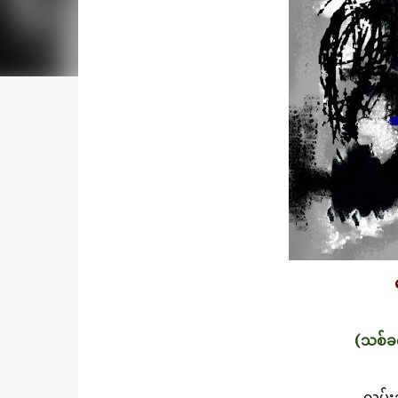
(သစ်ခက
လမ်းအ