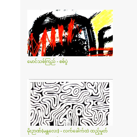
မောင်သစ်ကြည် - စစ်ပွဲ
မိုးဉာဏ်(မန္တလေး) - လက်ခေါက်ထဲ ထည့်မှုတ်