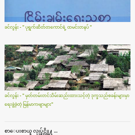
ခင်လွန်း - " ပုရွက်ဆိတ်တကောင်ရဲ့ ထမင်းတနပ် "
ခင်လွန်း - " မှတ်တမ်းတင်သိမ်းဆည်းထားသင့်တဲ့ ဒုက္ခသည်စခန်းများမှာ
ရေးဖွဲ့ခဲ့တဲ့ မြန်မာကဗျာများ"
စာေပးစာယူ လုုပ္ခ်င္လိုု႔ ...