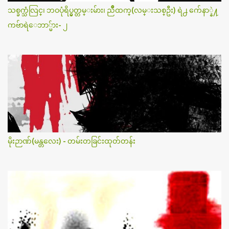
သစ္ခက္သံလြင္၊ ဘဝပုံရိပ္မွတ္တမ္းမ်ား၊ ညိဳထက္(လမ္းသစ္ဦး) ရဲ႕ က်ေနာ္နဲ႔
ကဗ်ာရဲေဘာ္မ်ား- ၂
မိုးဉာဏ်(မန္တလေး) - တမ်းတခြင်းထုတ်တန်း