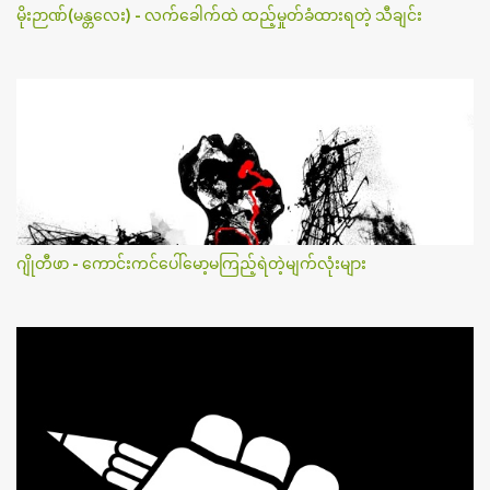
မိုးဉာဏ်(မန္တလေး) - လက်ခေါက်ထဲ ထည့်မှုတ်ခံထားရတဲ့ သီချင်း
ဂျိုတီဖာ - ကောင်းကင်ပေါ်မော့မကြည့်ရဲတဲ့မျက်လုံးများ