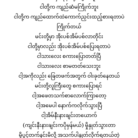
ငါတို့က ကျည်ဆံမကြိုက်ဘူး
ငါတို့က ကျည်ထောက်ထဲကောက်ညှင်းထည့်စားရတာပဲ
ကြိုက်တယ်
မင်းတို့မှာ အိုးပစ်အိမ်ပစ်လာတိုင်း
ငါတို့မှာလည်း အိုးပစ်အိမ်ပစ်ပြေးရတာပဲ
ငါသားလေး စကားပြောတတ်ပြီ
ငါသားလေး စာမတတ်သေးဘူး
ငါ့အကိုလည်း ခြေတဖက်အတွက် ဝါးခုတ်နေတယ်
မင်းတို့လူကြီးတွေ စကားပြောရင်
ငါ့အဖေတသက်စာလောက်ကြာတော့
ငါ့အမေပါ နောက်ကလိုက်သွားပြီ
ငါ့အိမ်နီးနားချင်းတယောက်
(ကျင်းနီးနားချင်းကပိုမှန်မယ်) မှိုနှုတ်သွားတာ
မှိုပွင့်တက်နင်းမိလို့ အသက်ပါနှုတ်လိုက်ရတယ်တဲ့