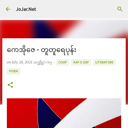
Skip to main content
JoJar.Net
ကေအိုဇေ - တူတူရေပုန်း
on
July 28, 2021
သက္ဆိုင္ရာ က႑ -
COUP
KAY O ZAY
LITERATURE
POEM