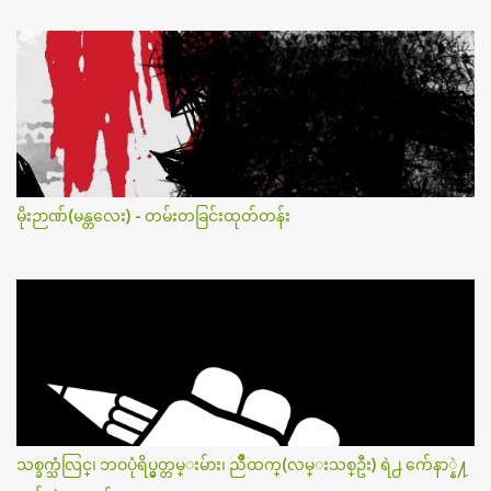
မိုးဉာဏ်(မန္တလေး) - တမ်းတခြင်းထုတ်တန်း
သစ္ခက္သံလြင္၊ ဘဝပုံရိပ္မွတ္တမ္းမ်ား၊ ညိဳထက္(လမ္းသစ္ဦး) ရဲ႕ က်ေနာ္နဲ႔