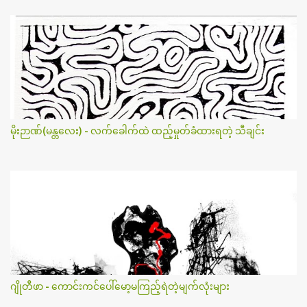
မိုးဉာဏ်(မန္တလေး) - လက်ခေါက်ထဲ ထည့်မှုတ်ခံထားရတဲ့ သီချင်း
ဂျိုတီဖာ - ကောင်းကင်ပေါ်မော့မကြည့်ရဲတဲ့မျက်လုံးများ