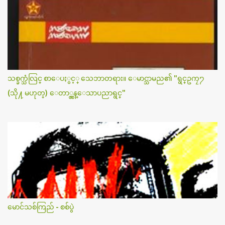
သစ္ခက္သံလြင္ စာေပႏွင့္ သေဘာတရား။ ေမာင္သာမည၏ "ရွင္ဥကၠ႒
(သို႔ မဟုတ္) ေတာ္လွန္ေသာပညာရွင္"
မောင်သစ်ကြည် - စစ်ပွဲ