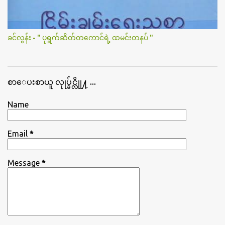
ခင်လွန်း - " ပုရွက်ဆိတ်တကောင်ရဲ့ ထမင်းတနပ် "
စာေပးစာယူ လုုပ္ခ်င္လိုု႔ ...
Name
Email
*
Message
*