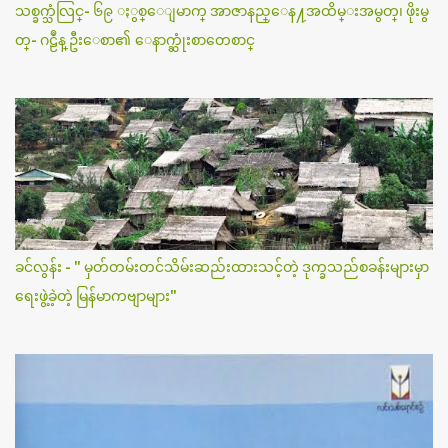
သစ္ခက္သံလြင္- ၆၉ ႏွစ္ေျမာက္ အာဇာနည္ေန႔အထိမ္းအမွတ္၊ ဖိုးမွ
တ္- ဂဠဳန္ ဦးေစာ၏ ေနာက္ဆုံးစာတေစာင္
ခင်လွန်း - " မှတ်တမ်းတင်သိမ်းဆည်းထားသင့်တဲ့ ဒုက္ခသည်စခန်းများမှာ
ရေးဖွဲ့ခဲ့တဲ့ မြန်မာကဗျာများ"