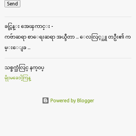
ခင္လြန္း အေၾကာင္း -
ကဗ်ာဆရာ စာေရးဆရာ အယ္ဒီတာ ... ေလလြင့္သူ တဦး၏ က
မ္းေျခ ...
သစ္ခက္သံလြင္ နက္၀ပ္
မိုုးမခေဒါ့ကြန္
Powered by Blogger