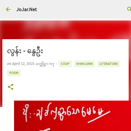
Skip to main content
JoJar.Net
လွန်း - နွေဦး
on
April 12, 2021
သက္ဆိုင္ရာ က႑ -
COUP
KHIN LUNN
LITERATURE
POEM