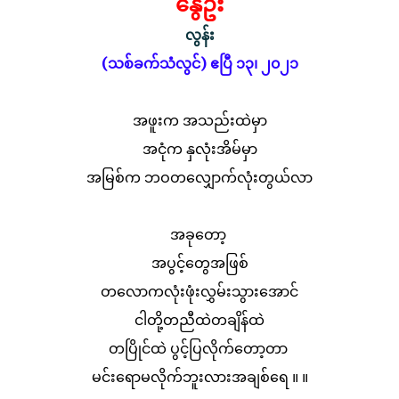
နွေဦး
လွန်း
(သစ်ခက်သံလွင်) ဧပြီ ၁၃၊ ၂၀၂၁
အဖူးက အသည်းထဲမှာ
အငုံက နှလုံးအိမ်မှာ
အမြစ်က ဘဝတလျှောက်လုံးတွယ်လာ
အခုတော့
အပွင့်တွေအဖြစ်
တလောကလုံးဖုံးလွှမ်းသွားအောင်
ငါတို့တညီထဲတချိန်ထဲ
တပြိုင်ထဲ ပွင့်ပြလိုက်တော့တာ
မင်းရောမလိုက်ဘူးလားအချစ်ရေ ။ ။