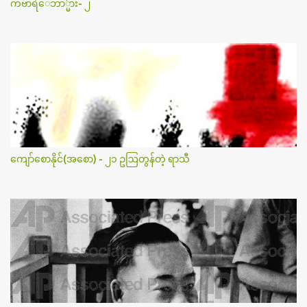
ကဗ်ာရဲေဘာ္မ်ား- ၂
ကျော်စောနိုင်(အစော) - ၂၁ ဥဩတွန်တဲ့ ရာသီ