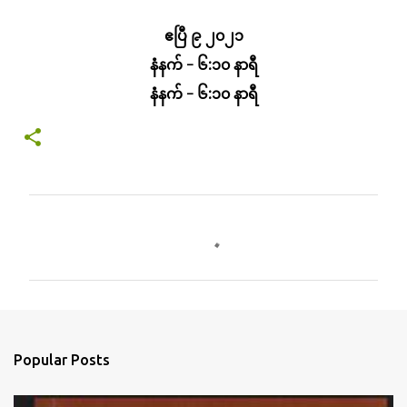
ဧပြီ ၉ ၂၀၂၁
နံနက် - ၆:၁၀ နာရီ
နံနက် - ၆:၁၀ နာရီ
C
o
m
m
e
n
Popular Posts
t
s