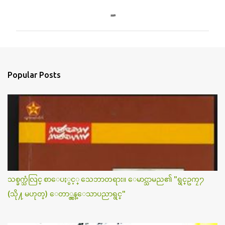
o
m
m
e
n
Popular Posts
t
s
သစ္ခက္သံလြင္ စာေပႏွင့္ သေဘာတရား။ ေမာင္သာမည၏ "ရွင္ဥကၠ႒
(သို႔ မဟုတ္) ေတာ္လွန္ေသာပညာရွင္"