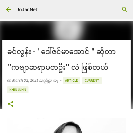
Skip to main content
JoJar.Net
ခင်လွန်း - ' ဒေါ်ဇင်မာအောင် " ဆိုတာ
''ကဗျာဆရာမတဦး'' လဲ ဖြစ်တယ်
on
March 02, 2021
သက္ဆိုင္ရာ က႑ -
ARTICLE
CURRENT
KHIN LUNN