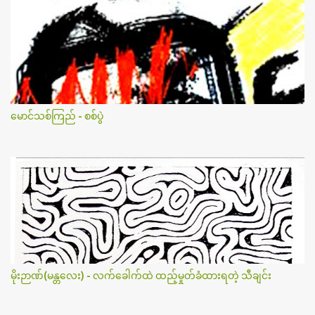
မောင်သစ်ကြည် - စစ်ပွဲ
မိုးဉာဏ်(မန္တလေး) - လက်ခေါက်ထဲ ထည့်မှုတ်ခံထားရတဲ့ သီချင်း