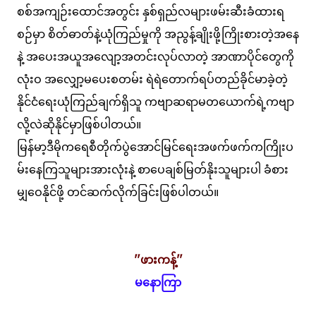
စစ်အကျဉ်းထောင်အတွင်း နှစ်ရှည်လများဖမ်းဆီးခံထားရ
စဉ်မှာ စိတ်ဓာတ်နဲ့ယုံကြည်မှုကို အညွန့်ချိုးဖို့ကြိုးစားတဲ့အနေ
နဲ့ အပေးအယူအလျော့အတင်းလုပ်လာတဲ့ အာဏာပိုင်တွေကို
လုံးဝ အလျှော့မပေးစတမ်း ရဲရဲတောက်ရပ်တည်ခိုင်မာခဲ့တဲ့
နိုင်ငံရေးယုံကြည်ချက်ရှိသူ ကဗျာဆရာမတယောက်ရဲ့ကဗျာ
လို့လဲဆိုနိုင်မှာဖြစ်ပါတယ်။
မြန်မာ့ဒီမိုကရေစီတိုက်ပွဲအောင်မြင်ရေးအဖက်ဖက်ကကြိုးပ
မ်းနေကြသူများအားလုံးနဲ့ စာပေချစ်မြတ်နိုးသူများပါ ခံစား
မျှဝေနိုင်ဖို့ တင်ဆက်လိုက်ခြင်းဖြစ်ပါတယ်။
''ဖားကန့်''
မနောကြာ