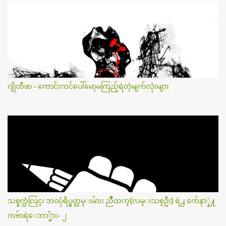
ဂျိုတီဖာ - ကောင်းကင်ပေါ်မော့မကြည့်ရဲတဲ့မျက်လုံးများ
သစ္ခက္သံလြင္၊ ဘဝပုံရိပ္မွတ္တမ္းမ်ား၊ ညိဳထက္(လမ္းသစ္ဦး) ရဲ႕ က်ေနာ္နဲ႔
ကဗ်ာရဲေဘာ္မ်ား- ၂