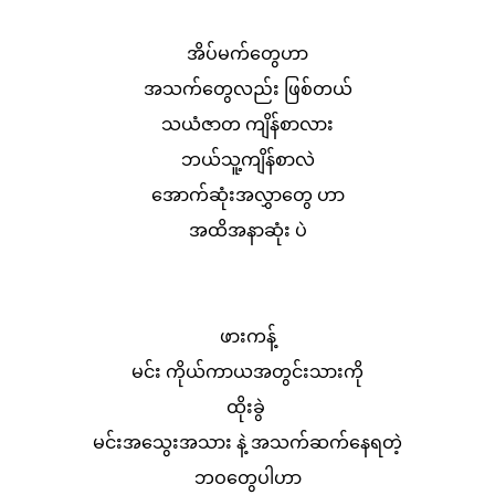
အိပ်မက်တွေဟာ
အသက်တွေလည်း ဖြစ်တယ်
သယံဇာတ ကျိန်စာလား
ဘယ်သူ့ကျိန်စာလဲ
အောက်ဆုံးအလွှာတွေ ဟာ
အထိအနာဆုံး ပဲ
ဖားကန့်
မင်း ကိုယ်ကာယအတွင်းသားကို
ထိုးခွဲ
မင်းအသွေးအသား နဲ့ အသက်ဆက်နေရတဲ့
ဘဝတွေပါဟာ