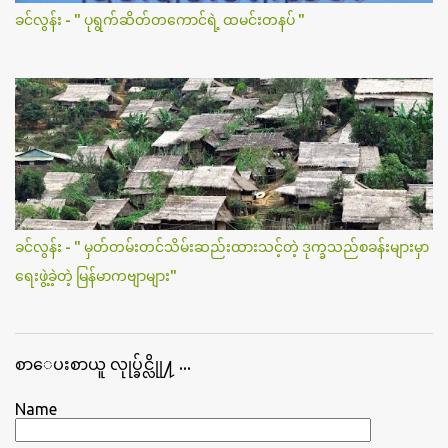
ခင်လွန်း - " ပုရွက်ဆိတ်တကောင်ရဲ့ ထမင်းတနပ် "
ခင်လွန်း - " မှတ်တမ်းတင်သိမ်းဆည်းထားသင့်တဲ့ ဒုက္ခသည်စခန်းများမှာ
ရေးဖွဲ့ခဲ့တဲ့ မြန်မာကဗျာများ"
စာေပးစာယူ လုုပ္ခ်င္လိုု႔ ...
Name