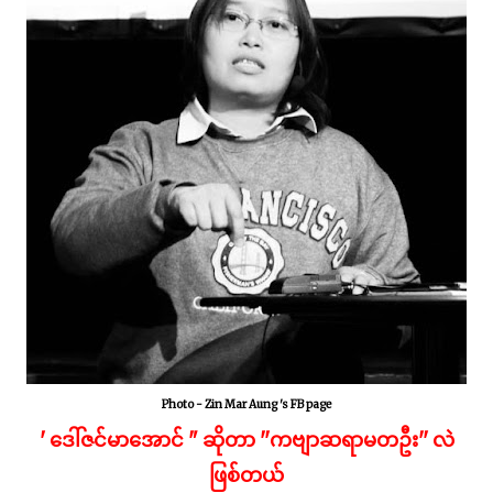
Photo - Zin Mar Aung 's FB page
' ဒေါ်ဇင်မာအောင် " ဆိုတာ ''ကဗျာဆရာမတဦး'' လဲ
ဖြစ်တယ်