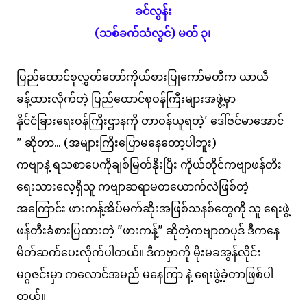
ခင်လွန်း
(သစ်ခက်သံလွင်) မတ် ၃၊
ပြည်ထောင်စုလွှတ်တော်ကိုယ်စားပြုကော်မတီက ယာယီ
ခန့်ထားလိုက်တဲ့ ပြည်ထောင်စုဝန်ကြီးများအဖွဲ့မှာ
နိုင်ငံခြားရေးဝန်ကြီးဌာနကို တာဝန်ယူရတဲ့' ဒေါ်ဇင်မာအောင်
" ဆိုတာ... (အများကြီးပြောမနေတော့ပါဘူး)
ကဗျာနဲ့ ရသစာပေကိုချစ်မြတ်နိုးပြီး ကိုယ်တိုင်ကဗျာဖန်တီး
ရေးသားလေ့ရှိသူ ကဗျာဆရာမတယောက်လဲဖြစ်တဲ့
အကြောင်း ဖားကန့်အိပ်မက်ဆိုးအဖြစ်သနစ်တွေကို သူ ရေးဖွဲ့
ဖန်တီးခံစားပြထားတဲ့ "ဖားကန့်" ဆိုတဲ့ကဗျာတပုဒ် ဒီကနေ
မိတ်ဆက်ပေးလိုက်ပါတယ်။ ဒီကဗှာကို မိုးမခအွန်လိုင်း
မဂ္ဂဇင်းမှာ ကလောင်အမည် မနေကြာ နဲ့ ရေးဖွဲ့ခဲ့တာဖြစ်ပါ
တယ်။