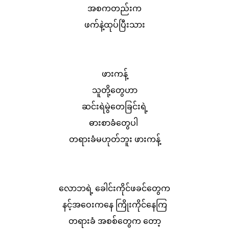
အစကတည်းက
ဖက်နဲ့ထုပ်ပြီးသား
ဖားကန့်
သူတို့တွေဟာ
ဆင်းရဲမွဲတေခြင်းရဲ့
ဓားစာခံတွေပါ
တရားခံမဟုတ်ဘူး ဖားကန့်
လောဘရဲ့ ခေါင်းကိုင်ဖခင်တွေက
နင့်အဝေးကနေ ကြိုးကိုင်နေကြ
တရားခံ အစစ်တွေက တော့