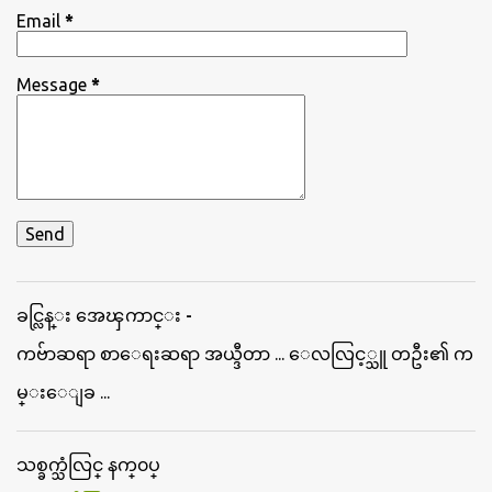
Email
*
Message
*
ခင္လြန္း အေၾကာင္း -
ကဗ်ာဆရာ စာေရးဆရာ အယ္ဒီတာ ... ေလလြင့္သူ တဦး၏ က
မ္းေျခ ...
သစ္ခက္သံလြင္ နက္၀ပ္