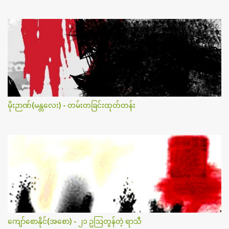
မိုးဉာဏ်(မန္တလေး) - တမ်းတခြင်းထုတ်တန်း
ကျော်စောနိုင်(အစော) - ၂၁ ဥဩတွန်တဲ့ ရာသီ