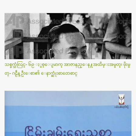
သစ္ခက္သံလြင္- ၆၉ ႏွစ္ေျမာက္ အာဇာနည္ေန႔အထိမ္းအမွတ္၊ ဖိုးမွ
တ္- ဂဠဳန္ ဦးေစာ၏ ေနာက္ဆုံးစာတေစာင္