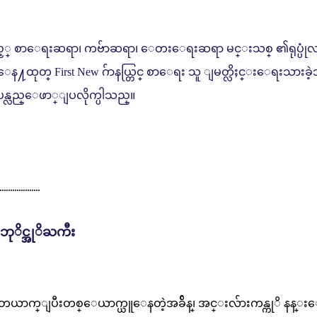
းသည့္ စာေရးဆရာ၊ ကဗ်ာဆရာ၊ ေတးေရးဆရာ မင္းသစ္ ၏ရုပ္ပု
၀၁၇ ေန႔ထုတ္ First New ဂ်ာနယ္တြင္ စာေရး သူ ျမတ္လိႈင္းေရးသားခဲ
ပန္လည္ေဖာ္ျပလိုက္ပါသည္။
...................
ုိင္အုိႀကီး
ေယာက္ျပီးတစ္ေယာက္ယူေနတဲ့အခ်ိ
န္၊ အင္းလ်ားကန္ကုိ နန္း