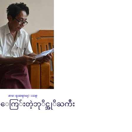
စာေရးဆရာမင္းသစ္
ေကြ်းတဲ့ဘုိင္အုိႀကီး