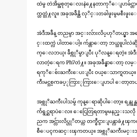
ထဲမွ တဲအိမ္အစုတ္ေလးနဲ႔ေနတာကုိေျပာခ်င္တာပ
က္တတ္တဲ႔လူ။ အခု
အခ်ိန္ထိ လုိင္းတခါဖူးမွမစီးဖူ
အဲဒီအခ်ိန္ တညမွာ အင္းလ်ားလိပ္
ဟုိတယ္မွာ အရ
င္းထက္လဲ ပါတာေပါ့။ က်န္တာေ
တာ့ ဘယ္သူပါလဲဆ
က္ေလဘယ္၊ ခ်ိစ္ကုိမွာျပီး ပုိ
လန္ေရတဲ့။ အဲဒီအ
လာတဲ့ေရက Ph7တဲ႔။ အခုအခ်ိန္မွာေတာ့ လမ္း
ရကုိေစ်းႀကီးေပးျပီး ဝယ္ေ
သာက္ရတယ္။
ကီးမင္သစ္
ကခပ္ႂကြားႂကြားေျပာပါ ေတာ့တယ္
အစ္ကုိႀကီးပါသမ်ွ ကုန္ေရာဆို
ပါေတာ့။ ရန္ကု
က်ဴရွင္ဆရာပဲေ
လ။ ေငြေတြရတာမွမနည္းသလို 
ညက အင္လ်ားလိပ္ဟုိတယ္က တက္စီငွားျ
ပန္လာခဲ႔ၾ
စီေပၚကဆင္းၾကတယ္။ အစ္ကုိႀကီး
မင္း