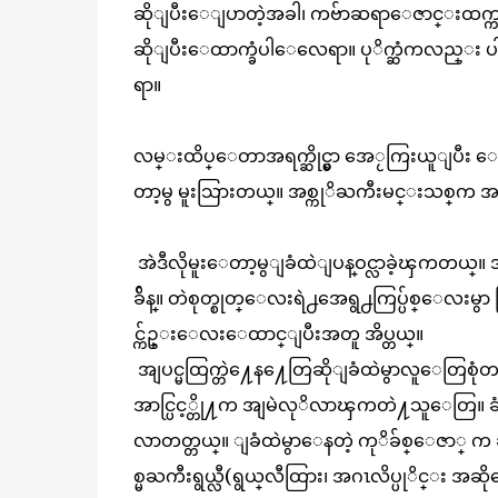
ဆိုျပီးေျပာတဲ့အခါ၊ ကဗ်ာဆရာေဇာင္းထက္
ဆိုျပီးေထာ
က္ခံပါေလေရာ။ ပုိက္ဆံကလည္း 
ရာ။
လမ္းထိပ္ေတာ
အရက္ဆိုင္မွာ အေႂကြးယူျပီး 
တာ့မွ မူးသြားတယ္။ အစ္ကုိႀကီးမင္းသစ္
က အခု
အဲဒီလိုမူးေတာ့မွျခံထဲျပန္ဝင္လာ
ခဲ့ၾကတယ္။ အ
ခ်ိန္။ တဲစုတ္စုတ္ေလးရဲ႕အေ
ရွ႕ကြပ္ပ်စ္ေလးမွာ
င္က်ဥ္းေလးေထာင္ျပီး
အတူ အိပ္တယ္။
အျပင္မထြက္တဲ႔ေန႔ေတြဆိုျခံထဲမွာ
လူေတြစုံတယ္
အာင္ပြင့္တို႔က အျမဲလုိ
လာၾကတဲ႔သူေတြ။ ခံ
လာတတ္တယ္။ ျခံထဲမွာေ
နတဲ့ ကုိခ်စ္ေဇာ္ 
စ္မႀကီးရွယ္လီ(ရွယ္
လီထြား၊ အဂၤလိပ္ပုိင္း အဆ