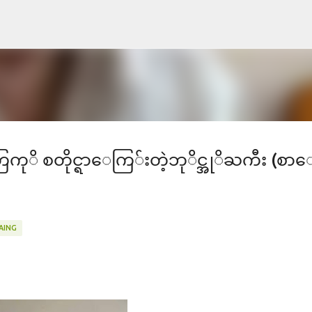
Skip to main content
ကုိ စတိုင္ရာေကြ်းတဲ့ဘုိင္အုိႀကီး (စာ
AING