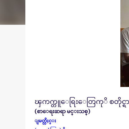
ၾကက္တူေရြးေတြကုိ စတိုင္ရာ
(စာေရးဆရာ မင္းသစ္)
ျမတ္လိႈင္း