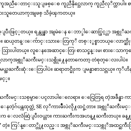
ကူအညီေတာင္းသူျဖစ္ေစ ကူညီနိုင္သေလာက္ ကူညီလုိက္တာပါ။
းထားသူတေယာက္
အျဖစ္ သိခဲ့ၾကတယ္။
ပီးဖြင့္
တယ္။ ရန္ကုန္မွာ အျမဲေန ေဘာ္ဒါေဆာင္ဖြင့္တာ အစ္ကုိႀ
ယ္။ ဆယ္
တန္းေက်ာင္းသားေတြကုိ တစ္ႏွစ္စာဘယ္ေလာက္ဆိုျ
့ သြားပါတယ္။ လူေနအေဆာင္ေတြ၊ စာ
သင္ခန္းမ၊ စားေသာက
ေလာက္
အစ္ကုိႀကီးမင္းသစ္တို႔ေနတာကေတာ့
တဲစုတ္ေလးပါပဲ။
မယ္အႀကီးဆုံ
းေတြပါပဲ။ ဆရာတင္မိုးက ျမန္မာစာ
သင္တယ္။ ကုိဟိ
ဖင့္။
္ကုိႀကီးမင္းသစ္
မွာေပၚလာပါေလေရာ။ ေငြေတြရ တဲ့အခ်ိ
န္မွာ 
ားေနတဲ့ဂ်
ပန္ကထုတ္တဲ့ SE လုိကားမ်ိဳးပဲလို
႔ထင္ခဲ့တာ။ အစ္ကုိႀကီးမင
ံုးက ေလလံဆြဲျပီးဝယ္တာ။ ကား
ႀကီးကအဟန္႔ႀကီးတယ္။ ခန္
ာ” တဲ့။ ကြ်န္ေ
တာ္တို႔လည္း အစ္ကုိႀကီးမင္းသစ္ကုိအထင္ႀကီး