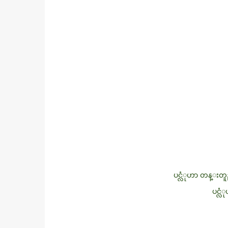
ပင္လံုဟာ တန္းတူ
ပင္လ