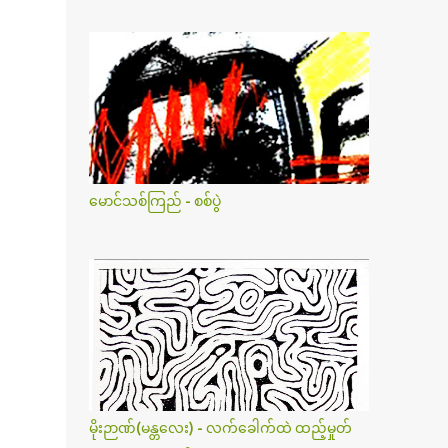
မောင်သစ်ကြည် - စစ်ပွဲ
မိုးဉာဏ်(မန္တလေး) - လက်ခေါက်ထဲ ထည့်မှုတ်