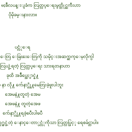
္း ဗႏၶဳလပန္းျခံက လြတ္လပ္ေရးမွတ္တိုင္ႀကီးဟာ
ပိုမိုခမ္းနားလာ။
ပင္လံုေရ
းေတြ ေခြၽးေတြကို သမိုင္းအဆက္ဆက္ေမ့လိုက္ပါ
ဲ႔ လြယ္ခဲ့ရတဲ့ လြတ္လပ္ေရး သားရတနာဟာ
ခုထိ အခ်ဳပ္အေႏွာင္နဲ႔
ာ လို႔ က်ေနာ္တို႔မေတြးခဲ့ဖူးပါဘူး
အေမနဲ႔တူတဲ့ အေမ
အေဖနဲ႔ တူတဲ့အေဖ
က်ေနာ္လို႔ရခဲ့ၿပီးပါၿပီ
္ခဲ့တဲ့ ေနာင္ေတာ္ပင္လံုကိုသာ လြတ္လပ္ခြင့္ ရေစခ်င္တာပါ။