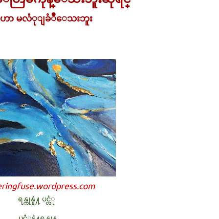
လံုဟာ မလံုျခံဳေသးဘူး
keringfuse.wordpress.com
ရန္ကုန္နဲ႔ ပင္လံု
ပင္လံုနဲ႔ရန္ကုန္