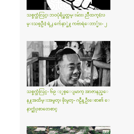
သစ္ခက္သံလြင္၊ ဘဝပုံရိပ္မွတ္တမ္းမ်ား၊ ညိဳထက္(လ
မ္းသစ္ဦး) ရဲ႕ က်ေနာ္နဲ႔ ကဗ်ာရဲေဘာ္မ်ား- ၂
သစ္ခက္သံလြင္- ၆၉ ႏွစ္ေျမာက္ အာဇာနည္ေ
န႔အထိမ္းအမွတ္၊ ဖိုးမွတ္- ဂဠဳန္ ဦးေစာ၏ ေ
နာက္ဆုံးစာတေစာင္