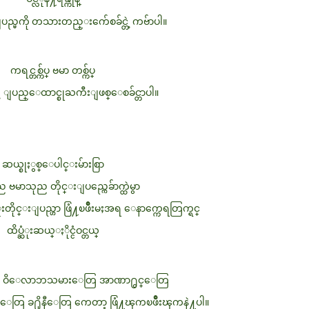
ျပည္မကို တသားတည္းက်ေစခ်င္တဲ့ ကဗ်ာပါ။
ကရင္တစ္က်ပ္ ဗမာ တစ္က်ပ္
မွန္တဲ့ ျပည္ေထာင္စုႀကီးျဖစ္ေစခ်င္တာပါ။
ဆယ္စုႏွစ္ေပါင္းမ်ားစြာ
 ဗမာသုည တိုင္းျပည္ကေခ်ာက္ထဲမွာ
ိုင္းျပည္ဟာ ဖြံ႔ၿဖိဳးမႈအရ ေနာက္ကေရတြက္ရင္
ထိပ္ဆံုးဆယ္ႏိုင္ငံဝင္တယ္
 ဝိေလာဘသမားေတြ အာဏာ႐ွင္ေတြ
ေတြ ခ႐ိုနီေတြ ကေတာ့ ဖြံ႔ၾကၿဖိဳးၾကနဲ႔ပါ။