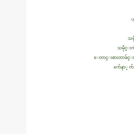
ပ
သမိ
သမိုင္းက
ေတာင္းစားတာခ်င္းတူခ
က်ေနာ္ က