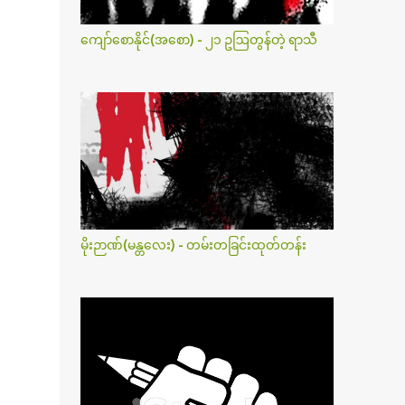
ကျော်စောနိုင်(အစော) - ၂၁ ဥဩတွန်တဲ့ ရာသီ
မိုးဉာဏ်(မန္တလေး) - တမ်းတခြင်းထုတ်တန်း