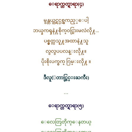
ေရာက္တတ္ရာရာ(၄)
မွန္တယ္ထင္ရင္ပစ္ၾကည့္ေပါ့
ဘယ္နကၡနဲ႔စိုက္ဝင္သြားမလဲလို႔...
ပစ္မွတ္ကသူ႔အထာနဲ႔သူ
လွလွပပလန္းလို႔။
ပိုးစိုးပက္စက္ ဂြမ္းလို႔ ။
ဒီလူ(ေတာင္တြင္းႀကီး)
…
ေရာက္တတ္ရာရာ(၅)
ေလေတြတိုက္ေနတယ္