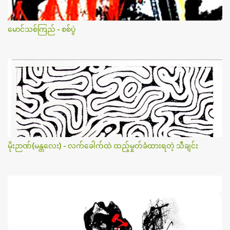
မောင်သစ်ကြည် - စစ်ပွဲ
မိုးဉာဏ်(မန္တလေး) - လက်ခေါက်ထဲ ထည့်မှုတ်ခံထားရတဲ့ သီချင်း