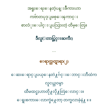
အရူးေရးေနတဲ့ပန္းခ်ီကားဟာ
ကဗ်ာတပုဒ္ျဖစ္ေၾကာင္း
စာလံုးေပါင္းျပသြားတဲ့ တိမ္ေတြ။
ဒီလူ(ေတာင္တြင္းႀကီး)
…
ေရာက္တတ္ရာရာ(၂)
ေဆးေရာင္ျပယ္ေနတဲ႔ဂ်င္းေဘာင္းဘီထဲက
လူငယ္ဘဝမွာ
ထီမထင္မ
ဟာတို႔လို႔တြဲေလာင္း။
ေရွးစကားေလာက္နဲ႔ေတာ့ တက္မလာခဲ့နဲ႔ ။ ။