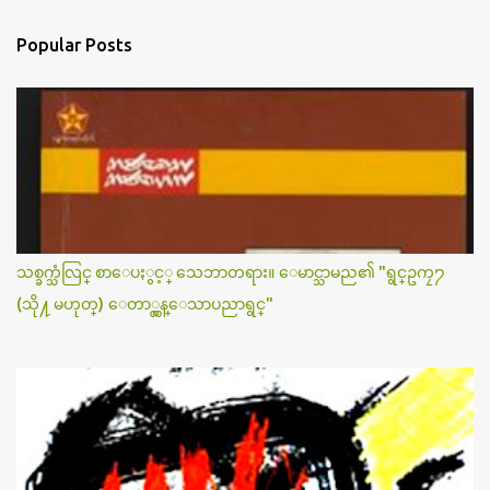
e
n
Popular Posts
t
s
သစ္ခက္သံလြင္ စာေပႏွင့္ သေဘာတရား။ ေမာင္သာမည၏ "ရွင္ဥကၠ႒
(သို႔ မဟုတ္) ေတာ္လွန္ေသာပညာရွင္"