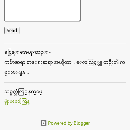
ခင္လြန္း အေၾကာင္း -
ကဗ်ာဆရာ စာေရးဆရာ အယ္ဒီတာ ... ေလလြင့္သူ တဦး၏ က
မ္းေျခ ...
သစ္ခက္သံလြင္ နက္၀ပ္
မိုုးမခေဒါ့ကြန္
Powered by Blogger