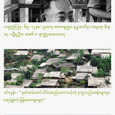
သစ္ခက္သံလြင္- ၆၉ ႏွစ္ေျမာက္ အာဇာနည္ေန႔အထိမ္းအမွတ္၊ ဖိုးမွ
တ္- ဂဠဳန္ ဦးေစာ၏ ေနာက္ဆုံးစာတေစာင္
ခင်လွန်း - " မှတ်တမ်းတင်သိမ်းဆည်းထားသင့်တဲ့ ဒုက္ခသည်စခန်းများမှာ
ရေးဖွဲ့ခဲ့တဲ့ မြန်မာကဗျာများ"