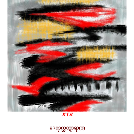
KT#
ေရာက္တတ္ရာရာ(၁)