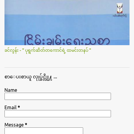
ခင်လွန်း - " ပုရွက်ဆိတ်တကောင်ရဲ့ ထမင်းတနပ် "
စာေပးစာယူ လုုပ္ခ်င္လိုု႔ ...
Name
Email
*
Message
*