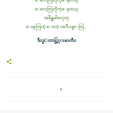
ေလေတြတိုက္ေနတယ္
ေလေတြတိုက္ေနတယ္
အခ်ိန္အခါမဟုတ္
ေၾကြတဲ့ ေဝတဲ့ ပစၥဳပန္ေတြ...
ဒီလူ(ေတာင္တြင္းႀကီး)
C
o
m
m