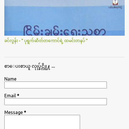
ခင်လွန်း - " ပုရွက်ဆိတ်တကောင်ရဲ့ ထမင်းတနပ် "
စာေပးစာယူ လုုပ္ခ်င္လိုု႔ ...
Name
Email
*
Message
*