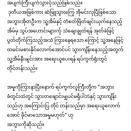
အပျက်ကြီးပျက်သွားပုံသည်ဖြစ်သည်။
ဒုတိယအဖြစ်ကား ဆံဖြူသွားကြွေ အိုမင်းလှပြီဖြစ်သော
အဘွားအိုတဦးက သူ့အိမ်နှင့် တံစတ်မြိတ်ချင်းယှက်နေသည့်
အိမ်မှ သွပ်အဟောင်းများက်ု သံချေးချွတ်ရန် အုတ်ခဲဖြင့်
ပွတ်တိုက်ကြသည့်အသံ ကြားနေရသော ကြောင့် သူ့အနေဖြင့်
ထမင်းမစားနိုင်လောက်အောင်ပင် သွားကျိန်းနေသည့်အတွက်
သူ့အိမ်နီးချင်းအား အရေးယူပေးရန် ရပ်ကွက်ရုံးတွင်
တိုင်တန်းသည်။
အမှုကိုကြားနာပြီးနောက် ရပ်ကွက်လူကြီးတို့က "အဘွား
ခံတွင်းထဲတွင် သွားတချောင်းမျှပင်မရှိပါဘဲနှင့် သွားကျိန်း
သည်ဟု အကြောင်းပြ တိုင် တန်းသည်မှာ အရေးယူလောက်
အောင် ခိုင်မာသောအမှုမဟုတ်" ဟု
အဘွားကိုဆိုသည်။