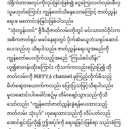
ဒါရိုက်တာအလုပ်ကိုလုပ်ခြင်းဖြစ်၍ ငွေကြေးလက်လှမ်းမီလှ
သူမဟုတ်ကြောင်း ကျွန်တော်သိနေသောကြောင့် ဇာတ်ညွှန်း
ရေးခ မတောင်းခဲ့ခြင်းဖြစ်ပါသည်။
"သုံးလွန်းတင်" ဗွီဒီယိုဇာတ်လမ်းတိုတွင် မင်းသားဇင်ဝိုင်းက
အဓိကဇာတ်ရုပ် ဖခင်နေရာတွင် ပိုက်ဆံမယူဘဲသရုပ်ဆောင်
ပေးသည်ဟု သိရပါသည်။ ဇာတ်ညွှန်းရေးသူအမည်ကို
ကျွန်တော်ပေးလိုက်သည့်အမည် "ကြယ်စင်ဟိန်း"
ဟူ၍စာတန်းထိုးကြောင်း ကိုသက်ကလည်းပြောပြ၍ ထို
ဇာတ်လမ်းကို MRTV_4 channel မှကြည့်လိုက်မိသည့်
မိတ်ဆွေတယောက်ကလည်း ပြောပြသဖြင့်သိရပါသည်။
မူလဆောင်းပါးခေါင်းစဥ်မှ တိမ်းချော်သွားသည်ကိုသိ
သော်လည်း "ကျွန်တော်ဇာတ်ညွှန်းခွဲရန်ပေးထားသည့်
ဇာတ်လမ်း သုံးပုဒ်" ဟုရေးထားသည်ကို လိပ်ပတ်လည်
အောင်ရှင်းပြလို၍ ဤအပ်ုဒ်ကို ရေးရခြင်းဖြစ်ရာ သည်းခံကြ