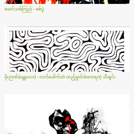
မောင်သစ်ကြည် - စစ်ပွဲ
မိုးဉာဏ်(မန္တလေး) - လက်ခေါက်ထဲ ထည့်မှုတ်ခံထားရတဲ့ သီချင်း