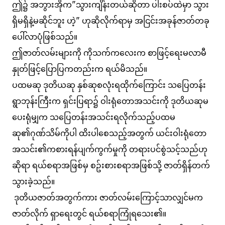
ဤ၌ အဘွားအိုက"သွားကျိန်းတယ်ဆိုတာ ပါးစပ်ထဲမှာ သွား
ရှိမရှိနဲ့မဆိုင်ဘူး ဟဲ့" ဟုဆိုလိုက်ရာမှ အငြင်းအခုန်ဇာတ်တခု
ပေါ်လာပုံဖြစ်သည်။
ဤဇာတ်လမ်းများကို ကိုသက်ကလေးက စာဖြင့်ရေးမလာမီ
နှုတ်ဖြင့်ပြောပြကတည်းက ရယ်မိသည်။
ပထမဆု ဒုတိယဆု နှစ်ဆုစလုံးရထိုက်ကြောင်း သပြေတန်း
ရွာဘုန်းကြီးက ရှင်းပြရာ၌ ဝါးရုံတောအသင်းကို ဒုတိယဆုမ
ပေးရုံမျှက သပြေတန်းအသင်းရလိုက်သည့်ပထမ
ဆု၏ဂုဏ်သိမ်ကိုပါ ထိးပါစေသည့်အတွက် ယင်းဝါးရုံတော
အသင်း၏ကစားရန်ပျက်ကွက်မှုကို တရားပင်စွဲသင့်သည်ဟု
ဆိုရာ ရယ်စရာအဖြစ်မှ စဥ်းစားစရာအဖြစ်သို့ ဇာတ်ရှိန်တက်
သွားခဲ့သည်။
ဒုတိယဇာတ်အတွက်ကား ဇာတ်လမ်းကြောင့်သာလျှင်မက
ဇာတ်လိုက် ရှာရေးတွင် ရယ်စရာကြုံရသေး၏။