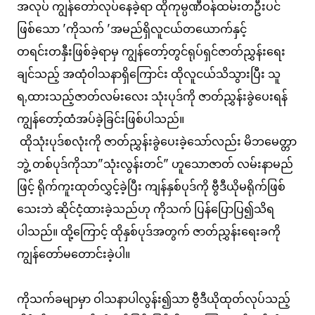
အလုပ် ကျွန်တော်လုပ်နေခဲ့ရာ ထိုကုမ္ပဏီဝန်ထမ်းတဦးပင်
ဖြစ်သော 'ကိုသက် 'အမည်ရှိလူငယ်တယောက်နှင့်
တရင်းတနှီးဖြစ်ခဲ့ရာမှ ကျွန်တော့်တွင်ရုပ်ရှင်ဇာတ်ညွှန်းရေး
ချင်သည့် အထုံဝါသနာရှိကြောင်း ထိုလူငယ်သိသွားပြီး သူ
ရ,ထားသည့်ဇာတ်လမ်းလေး သုံးပုဒ်ကို ဇာတ်ညွှန်းခွဲပေးရန်
ကျွန်တော့်ထံအပ်ခဲ့ခြင်းဖြစ်ပါသည်။
ထိုသုံးပုဒ်စလုံးကို ဇာတ်ညွှန်းခွဲပေးခဲ့သော်လည်း မိဘမေတ္တာ
ဘွဲ့ တစ်ပုဒ်ကိုသာ"သုံးလွန်းတင်" ဟူသောဇာတ် လမ်းနာမည်
ဖြင့် ရိုက်ကူးထုတ်လွှင့်ခဲ့ပြီး ကျန်နှစ်ပုဒ်ကို ဗွီဒီယိုမရိုက်ဖြစ်
သေးဘဲ ဆိုင်ငံ့ထားခဲ့သည်ဟု ကိုသက် ပြန်ပြောပြ၍သိရ
ပါသည်။ ထို့ကြောင့် ထိုနှစ်ပုဒ်အတွက် ဇာတ်ညွှန်းရေးခကို
ကျွန်တော်မတောင်းခဲ့ပါ။
ကိုသက်ခမျာမှာ ဝါသနာပါလွန်း၍သာ ဗွီဒီယိုထုတ်လုပ်သည့်