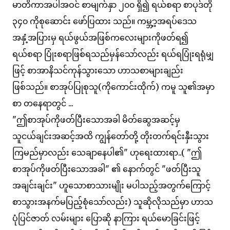
မာတိကာအပါအဝင် စာမျက်နှာ ၂၀၀ ရှိ၍ ရယ်စရာ စာပုဒ်တို
၃၄၀ ကိုစုဆောင်း ဖော်ပြထား သည်။ ကမ္ဘ့ာ့အရပ်ဒေသ
အနှံ့အပြားမှ ရယ်ဖွယ်အဖြစ်ကလေးများကိုဖတ်ရ၍
ရယ်စရာ ပြုံးစရာဖြစ်ရသည်မှန်သော်လည်း ရယ်ရပြုံးရရုံမျှ
ဖြင့် စာအာနိသင်ကုန်သွားသော ဟာသစာများချည်း
ဖြစ်သည်။ စာအုပ်ပြုစုသူ(ကိုကောင်းထိုက်) ကမူ သူ၏အမှာ
စာ တနေရာတွင် ...
"ဤစာအုပ်ကိုဖတ်ပြီးသောအခါ မိတ်ဆွေအဆင့်မှ
သူငယ်ချင်းအဆင့်အထိ ကျွန်တော်တို့ တိုးတက်ရင်းနှီးသွား
ကြမည်မှာလည်း သေချာနေပါ၏" ဟုရေးထားရာ..( "ဤ
စာအုပ်ကိုဖတ်ပြီးသောအခါ" ၏ နောက်တွင် "ဖတ်ပြီးသူ
အချင်းချင်း" ဟူသောစာသားမျိုး မပါသည့်အတွက်ကြောင့်
စာသွားအနက်မပြည့်စုံသော်လည်း) သူဆိုလိုသည်မှာ ဟာသ
ပုံပြင်ဇာတ် လမ်းများ ပြောဆို နာကြား ရယ်မောခြင်းဖြင့်