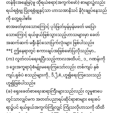
တန်ဖိုးအနေဖြင့်မူ ထိုရယ်စရာ(အကွက်ဖော်) စာများ၌လည်း
ရယ်ရရုံမျှ ပြုံးရရုံမျှနှင့်သာ ဟာသအာနိသင် နိဂုံးချုပ်နေသည်
ကို တွေ့ရပါ၏။
စာအဖတ်မှားသောကြောင့် ပုဒ်ဖြတ်မှန်မှန်မဖတ် မပြော
သောကြောင့် ရယ်ဖွယ်ဖြစ်သွားသည့်ဟာသများမှာ ခေတ်
အဆက်ဆက် မရီုးနိုင်သောပြက်လုံးများ ဖြစ်ပါသည်။
**{ ဤနေရာတွင် စကားချပ်အဖြစ်ဖော်ပြလိုသည်မှာ...
(က) လွတ်လပ်ရေးရပြီးသည့်ကာလအထိပင်_ ၁_ ဂဏန်းကို
ဒ ဒွေးအက္ခရာပုံစံမျ်ုးမရေးကြသော်လည်း တစ်ကျပ် နှစ်
ကျပ်,ရှစ်ပဲ စသည်များကို_ ၁ိ,၂ိ,၈ဲ_ဟူ၍ရေးကြသေးသည်
ဟူ၍ဖြစ်ပါသည်။
(ခ) ရှေးခေတ်စာရေးဆရာကြီးများသည်လည်း လူမှုစာပေ
တွင်သာလျှင်မက အတတ်ပညာရပ်ဆိုင်ရာစာများ ရေးစပ်
ရာ၌ပင် ရယ်ဖွယ်အကွက်ကြုံလျှင် ကြုံသလိုဟာသကို ထိထိ