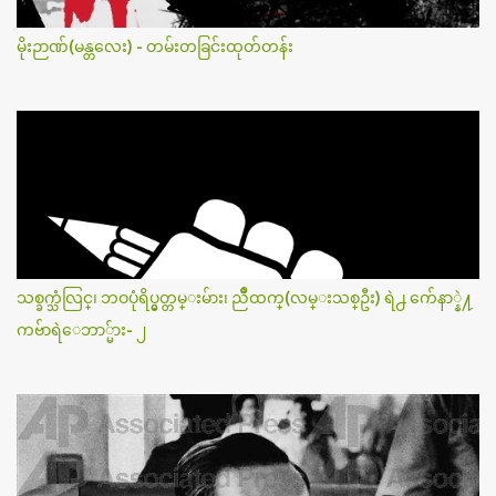
မိုးဉာဏ်(မန္တလေး) - တမ်းတခြင်းထုတ်တန်း
သစ္ခက္သံလြင္၊ ဘဝပုံရိပ္မွတ္တမ္းမ်ား၊ ညိဳထက္(လမ္းသစ္ဦး) ရဲ႕ က်ေနာ္နဲ႔
ကဗ်ာရဲေဘာ္မ်ား- ၂