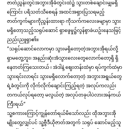
ဇာတ်ညွှန်းတွင်အဘွားအိုခံတွင်းထဲ၌ သွားတစ်ချောင်းမျှမရှိ
ကြောင်း ပရိသတ်သိစေရန် အထင်အရှားပြသရမည့်
ဇာတ်ကွက်များကိုညွှန်းထားရာ ကိုသက်ကလေးခမျာမှာ သွား
မရှိတော့သည့်သရုပ်ဆောင် ရှာဖွေမှု၌လွန်စွာခဲယဥ်းနေသဖြင့်
ညည်းညူရှာ၏။
"သရုပ်ဆောင်လောကမှာ သွားမရှိတော့တဲ့အဘွားအိုရယ်လို့
ရှာမတွေ့ဘူး၊ အနည်းဆုံးအံသွားလေးတွေလောက်တော့ရှိ ရှိ
နေတတ်ကြသေးတယ် ၊ အဲဒါနဲ့ ဈေးတန်းထဲမှာ ရပ်ကွက်ထဲမှာ
သွားရင်းလာရင်း သွားမရှိလောက်တော့တဲ့ အဘွားအရွယ်တွေ
ရဲ့ခံတွင်းကို လိုက်လိုက်ချောင်းကြည့်ရတဲ့ အလုပ်ကလည်း
တကယ်လုပ်ရတော့ မလွယ်တဲ့ အလုပ်တခုပါပဲလားအန်ကယ်
ကြီးရယ်"
သူ့စကားကြောင့်ကျွန်တော်ရယ်မိသော်လည်း ထိုအဘွားအို
မျိုးတွေ့လျှင်ပင် သူ့ဗွီဒီယိုဇာတ်အတွက် သရုပ် ဆောင်မည့်သူ