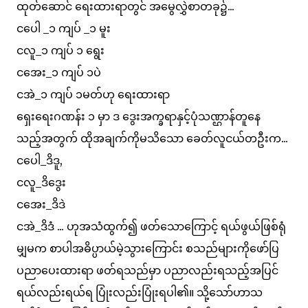
ထုတ်ဆောင် ရေးထားရာတွင် အမွေလွှဲစာတခု၌...
ငပေါ _၁ ကျပ် _၁ မူး
ငလူ_၁ ကျပ် ၁ ရွေး
ငအေး_၁ ကျပ် ၁ပဲ
ငအဲ_၁ ကျပ် ၁မတ်ဟု ရေးထားရာ
ရှေးရေးဂဏန်း ၁ မှာ ဒ ဒွေးအက္ခရာနှင့်ပုံသဏ္ဌာန်တူနေ
သည့်အတွက် ထိုအချက်ကိုမသိသော ခေတ်လူငယ်တဦးက...
ငပေါ_ဒိဒူ,
ငလူ_ဒိဒွေး
ငအေး_ဒိဒဲ
ငအဲ_ဒိဒံ ... ဟုအသံထွက်၍ ဖတ်သောကြောင့် ရယ်ဖွယ်ဖြစ်ရုံ
မျှမက စာပါအဓိပ္ပာယ်မဲ့သွားကြောင်း စသည်များကိုဖော်ပြ
ပညာပေးထားရာ ဖတ်ရသည်မှာ ပညာလည်းရသည့်အပြင်
ရယ်လည်းရယ်ရ ပြုံးလည်းပြုံးရပါ၏။ သို့သော်ဟာသ