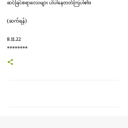
ဆင်ခြင်စရာလေးများ ပါပါနေတတ်ကြပါ၏။
(ဆက်ရန်)
8.11.22
********
C
o
m
m
e