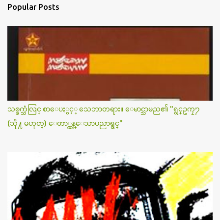
n
Popular Posts
t
s
သစ္ခက္သံလြင္ စာေပႏွင့္ သေဘာတရား။ ေမာင္သာမည၏ "ရွင္ဥကၠ႒
(သို႔ မဟုတ္) ေတာ္လွန္ေသာပညာရွင္"