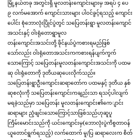
မြို့နယ်တခု အတွင်းရှိ မူလတန်းကျောင်းများမှ အရပ် ၄ ပေ
၉ လက်မအောက် ကျောင်းသားများ ပါဝင်ခွင့်ရသည့် ကျောင်း
ပေါင်း စုံဘောလုံးပြိုင်ပွဲတွင် သပြေတန်းရွာ မူလတန်းကျောင်
အသင်းနှင့် ဝါးရုံတောရွာမူလ
တန်းကျောင်းအသင်းတို့ ဖိုင်နယ်ပွဲကစားရမည်ဖြစ်
သော်လည်း ဝါးရုံတောအသင်းကကစားရန်ပျက်ကွက်
သောကြောင့် သပြေတန်းမူလတန်းကျောင်းအသင်းကို ပထမ
ဆု ဝါးရုံတောကို ဒုတိယဆုပေးလိုက်သည်။
သပြေတန်းရွာဦးကျောင်းဆရာတော်က ပထမနှင့် ဒုတိယ နှစ်
ဆုစလုံးကို သပြေတန်းကျောင်းကချည်းသာ ရသင့်ပါလျက်
မရခဲ့သည်မှာ သပြေတန်း မူလတန်းကျောင်း၏ကေျာင်း
ဆရာများ ညံ့ဖျင်းသောကြောင့်သာဖြစ်သည်ဟုဆူပူ
ကြိမ်းမောင်းသည်ကို ယင်းကျောင်းမှ(ဘောလုံးပွဲကိစွတာဝန်
ယူတောင်ရွက်ရသည့်) လက်ထောက် မူ/ပြ ဆရာလေးက စိတ်