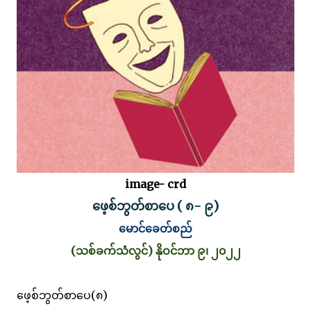
image- crd
ဖေ့စ်ဘွတ်စာပေ ( ၈- ၉)
မောင်ခေတ်စည်
(သစ်ခက်သံလွင်) နိုဝင်ဘာ ၉၊ ၂၀၂၂
ဖေ့စ်ဘွတ်စာပေ(၈)