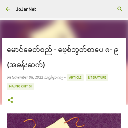
Skip to main content
JoJar.Net
မောင်ခေတ်စည် - ဖေ့စ်ဘွတ်စာပေ ၈- ၉
(အခန်းဆက်)
on
November 08, 2022
သက္ဆိုင္ရာ က႑ -
ARTICLE
LITERATURE
MAUNG KHIT SI