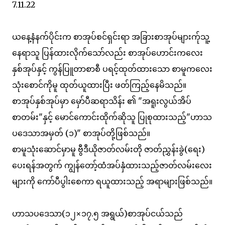
7.11.22
ယနေ့နံနက်ပိုင်းက စာအုပ်စင်ရှင်းရာ အခြားစာအုပ်များက်ုသူ့
နေရာသူ ပြန်ထားလိုက်သော်လည်း စာအုပ်ဟောင်းကလေး
နှစ်အုပ်နှင့် ကွန်ပြူတာစာစီ ပရင့်ထုတ်ထားသော စာမူကလေး
သုံးစောင်ကိုမူ ထုတ်ယူထားပြီး ဖတ်ကြည့်နေမိသည်။
စာအုပ်နှစ်အုပ်မှာ မှော်ပီဆရာသိန်း ​၏ "အရူးလွယ်အိပ်
စာတမ်း"နှင့် မောင်ကောင်းထိုက်ဆိုသူ ပြုစုထားသည့်"ဟာသ
ပဒေသာအမှတ် (၁)" စာအုပ်တို့ဖြစ်သည်။
စာမူသုံးဆောင်မှာမူ ဗွီဒီယိုဇာတ်လမ်းတို ဇာတ်ညွှန်းခွဲ(ရေး)
ပေးရန်အတွက် ကျွန်တော့်ထံအပ်နှံထားသည့်ဇာတ်လမ်းလေး
များကို ကော်ပီပွါးစေကာ ရယူထားသည့် အရာများဖြစ်သည်။
ဟာသပဒေသာ(၁၂×၁၇.၅ အရွယ်)စာအုပ်ငယ်သည်