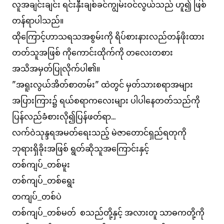
လူအချင်းချင်း ရင်းနှီးချစ်ခင်ကျွမ်းဝင်လွယ်သည် ဟူ၍ ဖြစ်
တန်ရာပါသည်။
ထိုကြောင့်ဟာသရသအစွမ်းကို ရိပ်စားနားလည်တန်ဖိုးထား
တတ်သူအဖြစ် ကိုကောင်းထိုက်ကို တလေးတစား
အသိအမှတ်ပြုလိုက်ပါ၏။
"အရူးလွယ်အိတ်စာတမ်း" ထဲတွင် မှတ်သားစရာအများ
အပြားကြား၌ ရယ်စရာကလေးများ ပါပါနေတတ်သည်ကို
ပြန်လည်ခံစားလို၍ပြန်ဖတ်ရာ...
လက်ဝဲသုန္ဒရအမတ်ရေးသည့် မဲဇာတောင်ရှည်ရတုကို
ဘုရားရှိခိုးအဖြစ် ရွတ်ဆိုသူအကြောင်းနှင့်
တစ်ကျပ်_တစ်မူး
တစ်ကျပ်_တစ်ရွေး
တကျပ်_တစ်ပဲ
တစ်ကျပ်_တစ်မတ် စသည်တို့နှင့် အလားတူ သာဓကတို့ကို