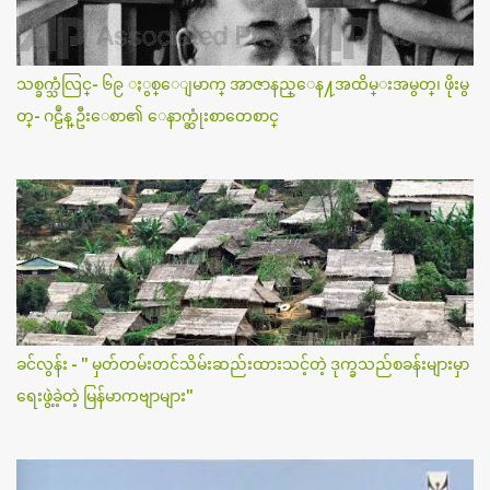
သစ္ခက္သံလြင္- ၆၉ ႏွစ္ေျမာက္ အာဇာနည္ေန႔အထိမ္းအမွတ္၊ ဖိုးမွ
တ္- ဂဠဳန္ ဦးေစာ၏ ေနာက္ဆုံးစာတေစာင္
ခင်လွန်း - " မှတ်တမ်းတင်သိမ်းဆည်းထားသင့်တဲ့ ဒုက္ခသည်စခန်းများမှာ
ရေးဖွဲ့ခဲ့တဲ့ မြန်မာကဗျာများ"