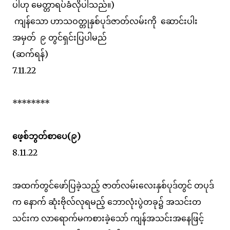
ပါဟု မေတ္တာရပ်ခံလိုပါသည်။)
ကျန်သော ဟာသဝတ္တုနှစ်ပုဒ်ဇာတ်လမ်းကို ဆောင်းပါး
အမှတ် ၉ တွင်ရှင်းပြပါမည်
(ဆက်ရန်)
7.11.22
********
ဖေ့စ်ဘွတ်စာပေ(၉)
8.11.22
အထက်တွင်ဖော်ပြခဲ့သည့် ဇာတ်လမ်းလေးနှစ်ပုဒ်တွင် တပုဒ်
က နောက် ဆုံးဗိုလ်လုရမည့် ဘောလုံးပွဲတခု၌ အသင်းတ
သင်းက လာရောက်မကစားခဲ့သော် ကျန်အသင်းအနေဖြင့်