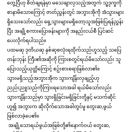
တွေ့ပြီဟု စိတ်ချရန်မှာ မသေချာလှသည့်အတွက် သူ့ဒုက္ခကို
စာနာမိသောကြောင့် ဇာတ်ညွှန်းတွင် အဘွားအိုကို အံသွားများ
ရှိသေးသော်လည်း ရှေ့သွားများမရှိတော့သူအဖြစ်ပြရန်ညွှန်း
ပြီး အချို့စကားပြောခန်းများကို အနည်းငယ်စီ ပြင်ဆင်
ပေးလိုက်ရပါသည်။
ပထမဆု ဒုတိယဆု နှစ်ဆုစလုံးရထိုက်သည်ဟူသည့် သပြေ
တန်းဘုန်း ကြီး၏အဆိုကို ကြားစတွင်ရယ်မိသော်လည်း သူ
ပြောသည့်ယုတ္တိကြောင့် စဥ်းစားစရာဖြစ်လာ၏။
သွားမရှိသည့်အဘွားအိုက သွားကျိန်းလှချည့်ဟု
ညည်းညူသည်ကိုကြားရသောအခါ ရယ်မိသော်လည်း
သွားကျိန်းသည်မှာ သွားရှိခြင်းမရှိခြင်းတို့နှင့် မသက်ဆိုင်
ဟူ၍ အဘွားက ဆိုလိုက်သောအခါတွင်မူ တွေးဆ,ဖွယ်
ဖြစ်လာခဲ့ပေ၏။
အချို့သောရယ်ဖွယ်အဖြစ်တို့၏နောက်ဝယ် တွေးဆ,