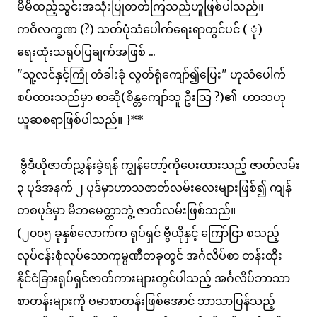
မိမိထည့်သွင်းအသုံးပြုတတ်ကြသည်ဟူဖြစ်ပါသည်။
ကဝိလက္ခဏ (?) သတ်ပုံသံပေါက်ရေးရာတွင်ပင် ( ုံ)
ရေးထုံးသရုပ်ပြချက်အဖြစ် ...
"သူ့လင်နှင့်ကြုံ တံခါးခုံ လွတ်ရုံကျော်၍ပြေး" ဟုသံပေါက်
စပ်ထားသည်မှာ စာဆို(စိန္တကျော်သူ ဦးသြ ?)၏ ဟာသဟု
ယူဆစရာဖြစ်ပါသည်။ }**
ဗွီဒီယိုဇာတ်ညွှန်းခွဲရန် ကျွန်တော့်ကိုပေးထားသည့် ဇာတ်လမ်း
၃ ပုဒ်အနက် ၂ ပုဒ်မှာဟာသဇာတ်လမ်းလေးများဖြစ်၍ ကျန်
တစပုဒ်မှာ မိဘမေတ္တာဘွဲ့ ဇာတ်လမ်းဖြစ်သည်။
(၂၀၀၅ ခုနှစ်လောက်က ရုပ်ရှင် ဗွီယိုနှင့် ကြော်ငြာ စသည့်
လုပ်ငန်းစုံလုပ်သောကုမ္ပဏီတခုတွင် အင်္ဂလိပ်စာ တန်းထိုး
နိုင်ငံခြားရုပ်ရှင်ဇာတ်ကားများတွင်ပါသည့် အင်္ဂလိပ်ဘာသာ
စာတန်းများကို ဗမာစာတန်းဖြစ်အောင် ဘာသာပြန်သည့်