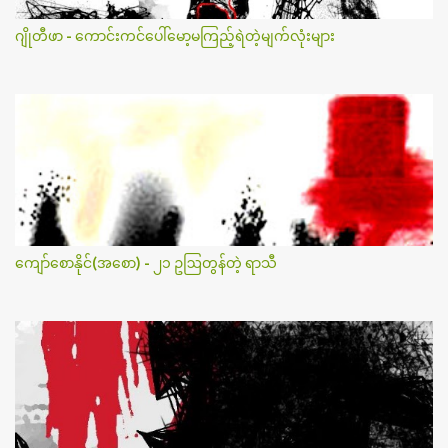
ဂျိုတီဖာ - ကောင်းကင်ပေါ်မော့မကြည့်ရဲတဲ့မျက်လုံးများ
ကျော်စောနိုင်(အစော) - ၂၁ ဥဩတွန်တဲ့ ရာသီ