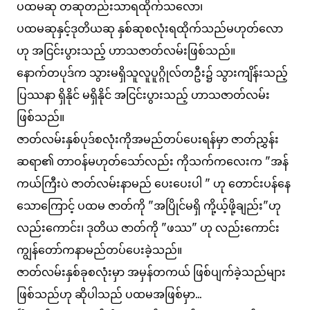
ပထမဆု တဆုတည်းသာရထိုက်သလော၊
ပထမဆုနှင့်ဒုတိယဆု နှစ်ဆုစလုံးရထိုက်သည်မဟုတ်လော
ဟု အငြင်းပွားသည့် ဟာသဇာတ်လမ်းဖြစ်သည်။
နောက်တပုဒ်က သွားမရှိသူလူပူဂ္ဂိုလ်တဦး၌ သွားကျိန်းသည့်
ပြဿနာ ရှိနိုင် မရှိနိုင် အငြင်းပွားသည့် ဟာသဇာတ်လမ်း
ဖြစ်သည်။
ဇာတ်လမ်းနှစ်ပုဒ်စလုံးကိုအမည်တပ်ပေးရန်မှာ ဇာတ်ညွှန်း
ဆရာ၏ တာဝန်မဟုတ်သော်လည်း ကိုသက်ကလေးက "အန်
ကယ်ကြီးပဲ ဇာတ်လမ်းနာမည် ပေးပေးပါ " ဟု တောင်းပန်နေ
သောကြောင့် ပထမ ဇာတ်ကို "အပြိုင်မရှိ ကို့ယ့်ဖို့ချည်း"ဟု
လည်းကောင်း၊ ဒုတိယ ဇာတ်ကို "ဖဿ" ဟု လည်းကောင်း
ကျွန်တော်ကနာမည်တပ်ပေးခဲ့သည်။
ဇာတ်လမ်းနှစ်ခုစလုံးမှာ အမှန်တကယ် ဖြစ်ပျက်ခဲ့သည်များ
ဖြစ်သည်ဟု ဆိုပါသည် ပထမအဖြစ်မှာ...