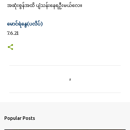
အဆုံးစွန်အထိ ပျံသန်းနေရဦးမယ်လေ။
မောင်ရဲနွေ(ပလိပ်)
7.6.21
C
o
m
m
e
n
Popular Posts
t