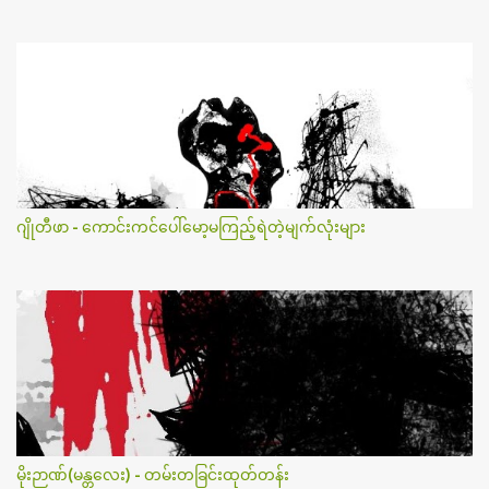
ဂျိုတီဖာ - ကောင်းကင်ပေါ်မော့မကြည့်ရဲတဲ့မျက်လုံးများ
မိုးဉာဏ်(မန္တလေး) - တမ်းတခြင်းထုတ်တန်း