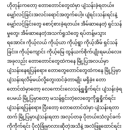
ဟိုတုန်းကတော့ တောတောင်တွေထဲမှာ ပျံသန်းခဲ့ရတယ်။
မျှော်လင့်ခြင်းအလင်းရောင်အတွက်ပေါ့။ ပျံရင်းသန်းရင်းနဲ့
မျှော်လင့်ခြင်းတွေ စောင့်စားခဲ့ရတယ်။ အိမ်ဆာနေတဲ့ ရှင်သန်
မှုတွေ၊ အိမ်ဆာနေတဲ့အသက်ရူသံတွေ ရပ်တန့်မသွား
ရအောင်။ ကိုယ့်လယ် ကိုယ့်ယာ ကိုယ့်ရွာ ကိုယ့်အိမ် ရှင်သန်
ခြင်း။ ကိုယ့်ကျောင်း ကိုယ့်မြေ ထွန်ယက်စိုက်ပျိုးရမယ်လေ။
အခုလည်း တောတောင်တွေထဲကနေ မြို့ပြအလယ်မှာ
ပျံသန်းနေရပြန်ရော။ တောတွေတောင်တွေထဲကနေ မြို့ပြမှာ
ပျံသန်းရလိမ့်မယ်လို့တွေးထင်ခဲ့တာမျိုး မရှိခဲ့။ တော
တောင်ထဲမှာတော့ လေကောင်းလေသန့်ရှူရှိုက်ရင်း ပျံသန်းခဲ့ရ
ပေမယ် မြို့ပြမှာတော့ မသန့်ရှင်းတဲ့လေတွေကိုရှူရှိုက်ရင်း
ပျံသန်းရပြန်ရော။ ပြီးတော့ တောတောင်ထဲမှာ ပျံသန်းရတာ
ထက် မြို့ပြမှာပျံသန်းရတာ အလုပ်တခု ပိုတယ်။သံလွင်ခက်
ကိုကိုက်ရင်း ပိုလုံခြုံမှာလားဆိုတဲ့အသိနဲ့ အလံဖြူထောင်ရင်း