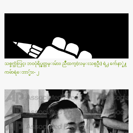
သစ္ခက္သံလြင္၊ ဘဝပုံရိပ္မွတ္တမ္းမ်ား၊ ညိဳထက္(လမ္းသစ္ဦး) ရဲ႕ က်ေနာ္နဲ႔
ကဗ်ာရဲေဘာ္မ်ား- ၂