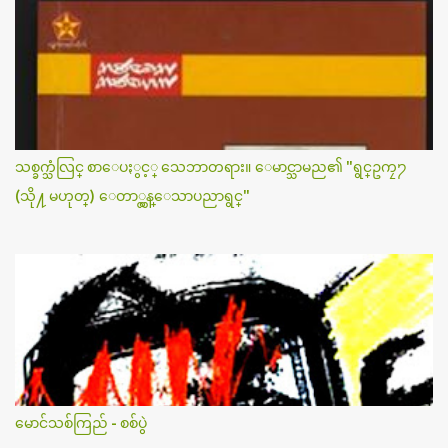
s
သစ္ခက္သံလြင္ စာေပႏွင့္ သေဘာတရား။ ေမာင္သာမည၏ "ရွင္ဥကၠ႒
(သို႔ မဟုတ္) ေတာ္လွန္ေသာပညာရွင္"
မောင်သစ်ကြည် - စစ်ပွဲ