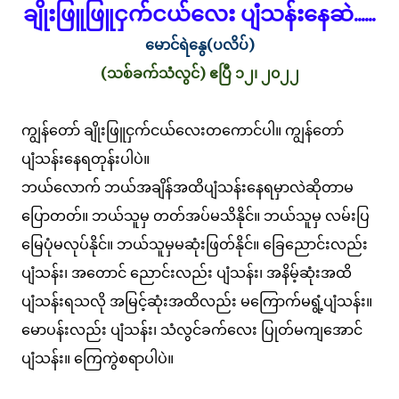
ချိုးဖြူဖြူငှက်ငယ်လေး ပျံသန်းနေဆဲ......
မောင်ရဲနွေ(ပလိပ်)
(သစ်ခက်သံလွင်) ဧပြီ ၁၂၊ ၂၀၂၂
ကျွန်တော် ချိုးဖြူငှက်ငယ်လေးတကောင်ပါ။ ကျွန်တော်
ပျံသန်းနေရတုန်းပါပဲ။
ဘယ်လောက် ဘယ်အချိန်အထိပျံသန်းနေရမှာလဲဆိုတာမ
ပြောတတ်။ ဘယ်သူမှ တတ်အပ်မသိနိုင်။ ဘယ်သူမှ လမ်းပြ
မြေပုံမလုပ်နိုင်။ ဘယ်သူမှမဆုံးဖြတ်နိုင်။ ခြေညောင်းလည်း
ပျံသန်း၊ အတောင် ညောင်းလည်း ပျံသန်း၊ အနိမ့်ဆုံးအထိ
ပျံသန်းရသလို အမြင့်ဆုံးအထိလည်း မကြောက်မရွံ့ပျံသန်း။
မောပန်းလည်း ပျံသန်း၊ သံလွင်ခက်လေး ပြုတ်မကျအောင်
ပျံသန်း။ ကြေကွဲစရာပါပဲ။