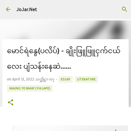
Skip to main content
JoJar.Net
မောင်ရဲနွေ(ပလိပ်) - ချိုးဖြူဖြူငှက်ငယ်
လေး ပျံသန်းနေဆဲ......
on
April 11, 2022
သက္ဆိုင္ရာ က႑ -
ESSAY
LITERATURE
MAUNG YE NWAY ( PA LAPE)