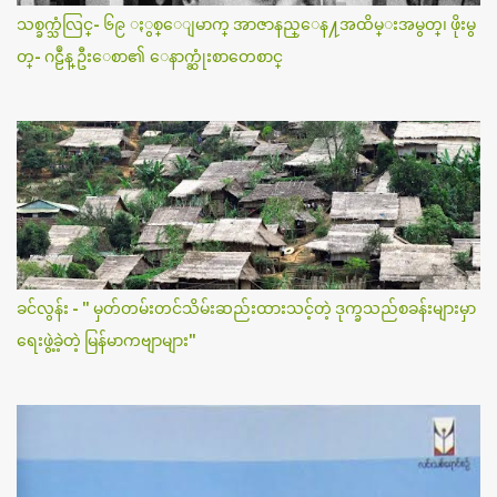
သစ္ခက္သံလြင္- ၆၉ ႏွစ္ေျမာက္ အာဇာနည္ေန႔အထိမ္းအမွတ္၊ ဖိုးမွ
တ္- ဂဠဳန္ ဦးေစာ၏ ေနာက္ဆုံးစာတေစာင္
ခင်လွန်း - " မှတ်တမ်းတင်သိမ်းဆည်းထားသင့်တဲ့ ဒုက္ခသည်စခန်းများမှာ
ရေးဖွဲ့ခဲ့တဲ့ မြန်မာကဗျာများ"