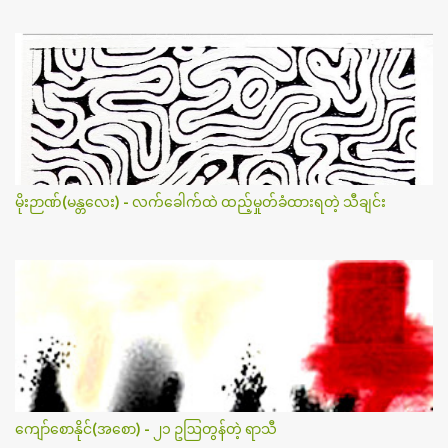
မိုးဉာဏ်(မန္တလေး) - လက်ခေါက်ထဲ ထည့်မှုတ်ခံထားရတဲ့ သီချင်း
ကျော်စောနိုင်(အစော) - ၂၁ ဥဩတွန်တဲ့ ရာသီ