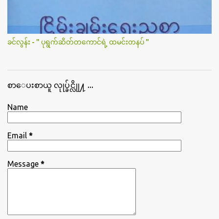
ခင်လွန်း - " ပုရွက်ဆိတ်တကောင်ရဲ့ ထမင်းတနပ် "
စာေပးစာယူ လုုပ္ခ်င္လိုု႔ ...
Name
Email
*
Message
*