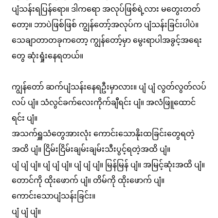
ပျံသန်းရပြန်ရော။ ဒါကရော အလုပ်ဖြစ်ရဲ့လား မတွေးတတ်
တော့။ ဘာပဲဖြစ်ဖြစ် ကျွန်တော့်အလုပ်က ပျံသန်းခြင်းပါပဲ။
သေချာတာတခုကတော့ ကျွန်​တော့်မှာ မွေးရာပါအခွင့်အရေး
တွေ ဆုံးရှုံးနေရတယ်။
ကျွန်တော် ဆက်ပျံသန်းနေရဦးမှာလား။ ပျံ ပျံ လွတ်လွတ်လပ်
လပ် ပျံ။ သံလွင်ခက်လေးကိုက်ချီရင်း ပျံ။ အလံဖြူထောင်
ရင်း ပျံ။
အသက်ရှူသံတွေအားလုံး ကောင်းသောနိုးထခြင်းတွေရတဲ့
အထိ ပျံ။ ငြိမ်းငြိမ်းချမ်းချမ်းသီးပွင့်ရတဲ့အထိ ပျံ။
ပျံ ပျံ ပျံ။ ပျံ ပျံ ပျံ။ ပျံ ပျံ ပျံ။ မြန်မြန် ပျံ။ အမြင့်ဆုံးအထိ ပျံ။
တောင်ကို ထိုးဖောက် ပျံ။ တိမ်ကို ထိုးဖောက် ပျံ။
ကောင်းသောပျံသန်းခြင်း။
ပျံ ပျံ ပျံ။