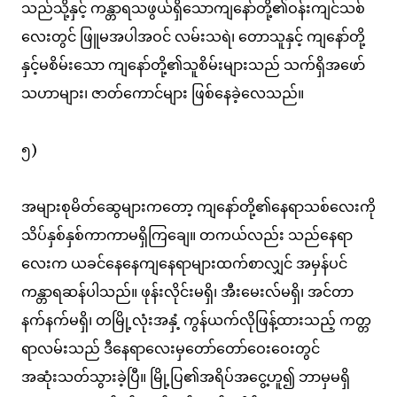
သည်သို့နှင့် ကန္တာရသဖွယ်ရှိသောကျနော်တို့၏ဝန်းကျင်သစ်
လေးတွင် ဖြူမအပါအဝင် လမ်းသရဲ၊ တောသူနှင့် ကျနော်တို့
နှင့်မစိမ်းသော ကျနော်တို့၏သူစိမ်းများသည် သက်ရှိအဖော်
သဟာများ၊ ဇာတ်ကောင်များ ဖြစ်နေခဲ့လေသည်။
၅)
အများစုမိတ်ဆွေများကတော့ ကျနော်တို့၏နေရာသစ်လေးကို
သိပ်နှစ်နှစ်ကာကာမရှိကြချေ။ တကယ်လည်း သည်နေရာ
လေးက ယခင်နေနေကျနေရာများထက်စာလျှင် အမှန်ပင်
ကန္တာရဆန်ပါသည်။ ဖုန်းလိုင်းမရှိ၊ အီးမေးလ်မရှိ၊ အင်တာ
နက်နက်မရှိ၊ တမြို့လုံးအနှံ့ ကွန်ယက်လိုဖြန့်ထားသည့် ကတ္တ
ရာလမ်းသည် ဒီနေရာလေးမှတော်တော်ဝေးဝေးတွင်
အဆုံးသတ်သွားခဲ့ပြီ။ မြို့ပြ၏အရိပ်အငွေ့ဟူ၍ ဘာမှမရှိ