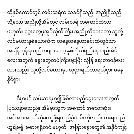
ထိုနှစ်ကောင်တွင် လမ်းသရဲက သခင်ရှိသည်၊ အညိုရှိသည်။
သို့သော် အညိုတို့အိမ်တွင် လမ်းသရဲ တကောင်ထဲသာ
မဟုတ်။ ခွေးတွေမှအုပ်လိုက်ကြီး၊ အညို့ကိုမေးတော့ သူတို့
လင်မယားနှစ်ယောက်က တနေ့တနေ့ယာခင်းထဲတွင်သာ
အချိန်ကုန်ရသည်ကများတော့ နှစ်ကိုယ်ရည်နေသည့်အိမ်
လေးအတွက် ခွေးတွေတပုံကြီးမွေးပြီး လုံခြုံရေးတာဝန်ပေး
ထားသည်။ သူတို့လင်မယားမှာ လူငှားရယ်ဘာရယ်ငှား မနေ
နိုင်ရှာ။
ဒီမှာပင် လမ်းသရဲဟူ၍ဖြစ်လာမည့်ခွေးလေးအတွက်
ပြဿနာစသည်။ အိမ်မှာသူက အကောင် အသေးဆုံး။
အင်အားအငယ်ဆုံး။ သူဖို့ရသည့်ခွဲတမ်းကိုလည်း စားရသည်
ဟူ၍မရှိ၊ မစားရရုံတင် မဟုတ်။ အခြားခွေးတွေ၏ အနိုင်ကျင့်