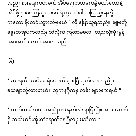
လည်း စားရေးကတခက် အိပ်ရေးကတခက်နဲ့ တော်တော်နဲ့
အိပ်ဖို့ ရှာမရကြဘူးထင်ပါရဲ့ကွာ၊ အဲဒါ ထကြည့်နေလို့
ကတော့ မိုးလင်းသွားလိမ့်မယ် " လို့ ပြောယူရသည်။ ဖြူမတို့
ခွေးတအုပ်ကလည်း သဲလိုက်ကြတာမှလေ။ တညလုံးမိုးမွှန်
နေအောင် ဟောင်နေလေသည်။
၆)
“ ဘာရယ်။ လမ်းသရဲပျောက်သွားပြီဟုတ်လားအညို ။
သေချာလို့လားဟယ်။ သူကနဂိုကမှ လမ်း များများရယ် “
“ ဟုတ်တယ်အမ… အညို တမနက်လုံးရှာပြီးပြီ။ အခုလောက်
ရှိ ဘယ်ဟင်းအိုးထဲရောက်နေပြီလဲမှ မသိတာ “