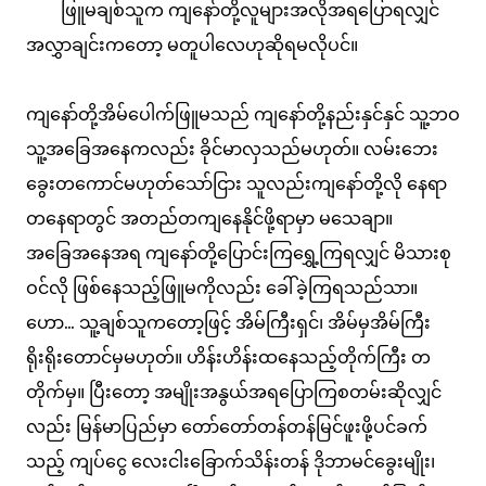
ဖြူမချစ်သူက ကျနော်တို့လူများအလိုအရပြောရလျှင်
အလွှာချင်းကတော့ မတူပါလေဟုဆိုရမလိုပင်။
ကျနော်တို့အိမ်ပေါက်ဖြူမသည် ကျနော်တို့နည်းနှင်နှင် သူ့ဘဝ
သူ့အခြေအနေကလည်း ခိုင်မာလှသည်မဟုတ်။ လမ်းဘေး
ခွေးတကောင်မဟုတ်သော်ငြား သူလည်းကျနော်တို့လို နေရာ
တနေရာတွင် အတည်တကျနေနိုင်ဖို့ရာမှာ မသေချာ။
အခြေအနေအရ ကျနော်တို့ပြောင်းကြရွှေ့ကြရလျှင် မိသားစု
ဝင်လို ဖြစ်နေသည့်ဖြူမကိုလည်း ခေါ်ခဲ့ကြရသည်သာ။
ဟော... သူ့ချစ်သူကတော့ဖြင့် အိမ်ကြီးရှင်၊ အိမ်မှအိမ်ကြီး
ရိုးရိုးတောင်မှမဟုတ်။ ဟိန်းဟိန်းထနေသည့်တိုက်ကြီး တ
တိုက်မှ။ ပြီးတော့ အမျိုးအနွယ်အရပြောကြစတမ်းဆိုလျှင်
လည်း မြန်မာပြည်မှာ တော်တော်တန်တန်မြင်ဖူးဖို့ပင်ခက်
သည့် ကျပ်ငွေ လေးငါးခြောက်သိန်းတန် ဒိုဘာမင်ခွေးမျိုး၊