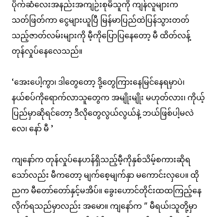
ပိုက်ဆံလေးအနည်းအကျဉ်းစုမိသူကို ကျန်လူများက
သတ်ဖြတ်ကာ ငွေများယူပြီ မြန်မာပြည်ထဲပြန်သွားတတ်
သည့်ဇာတ်လမ်းများကို မီ့ကိုပြောပြနေတော့ မီ ထိတ်လန့်
တုန်လှုပ်နေလေသည်။
‘အေးပေါ့ကွာ၊ ဒါတွေတော့ ဒို့တွေကြားနေမြင်နေရမှာပဲ၊
နယ်စပ်ကိုရောက်လာသူတွေက အမျိုးမျိုး မဟုတ်လား၊ ကိုယ့်
ပြည်မှာဆိုရင်တော့ ဒီလိုတွေလွယ်လွယ်နဲ့ ဘယ်ဖြစ်ပါ့မလဲ
လေ၊ နော် မီ ’
ကျနော်က တုန်လှုပ်နေဟန်ရှိသည့်မီ့ကိုနှစ်သိမ့်စကားဆိုရ
သော်လည်း မီကတော့ မျက်စေ့မျက်နှာ မကောင်းလှပေ။ ထို
ညက မီတော်တော်နှင့်မအိပ်။ ခွေးဟောင်တိုင်းထထကြည့်နေ
လိုက်ရသည်မှာလည်း အမော။ ကျနော်က " မီရယ်၊သူတို့မှာ