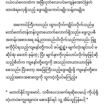
ငယ်ငယ်လေးထဲက အမြီးငုတ်လေးပင်မကျန်အောင်ဖြတ်
ထားခံရလေ့ရှိသည့် ခွေးမျိုးကောင်းမျိုးသန့်တမျိုး။
အကောင်ကြီးကလည်း ထွားလိုက်ကျိုင်းလိုက်သည်မှ
တော်တော်တန်တန်လူတယောက်လောက်ရှိသည်။ ခွေးဥပဓိ
အတန်းအစားအရ ခန့်ညားထည်ဝါလိုက်သည်ကလည်း ဖြူ
မကိုပိုင်ရသည့်ကျနော်တို့ကပင် ခပ်ရွံ့ရွံ့။ မျက်လုံးချင်းပင် မ
ဆိုင်ရဲ၊ မတော် ခုန်တဲ့့ပြီး မျက်နှာကိုလှမ်းဟပ်လိုက်မှဖြင့်ဆို
သည့်စိတ်က ကျနော်တို့တွေကို အသည်းတယားယားဖြစ်
စေသည်။ ပြီးတော့ အခြေကြီးသည့်ခွေးမျိုးမို့ ကျနော်တို့စား
သည့်အစားအစာတွေကို သူကငဲ့လို့ပင်မကြည့်။
“ မတတ်နိုင်ဘူးမောင်.. သမီးပေးသမက်ရဆိုပေမယ့် ကိုယ့်ရှိ
တဲ့ဟာပဲကျွေးရမှာပဲ။ မစားနိုင်ရင် သူ့ အိမ်သူပြန်ပေါ့ “