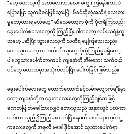
“ဟေ့ တောသူကို အစာလေးဘာလေး ကျွေးကြနော်။ ဘာပဲ
ပြောပြော သူကမိခင်ဖြစ်သွားပြီ။ မိခင်ဆိုတဲ့အသိနဲ့ လေးစား
မှုတော့ထားရမယ်ဟေ့” ဆိုလေတော့ရာ မီ့ကို ဝိုင်းရီကြသည်။
ခွေးပေါက်စလေးတွေကို ကြည့်ပြီး ဒါကတော့ လမ်းသရဲနဲ့တူ
သဟေ့ ..ဆိုပြီး သွားလေသူကို သတိရ နေကြသေးသည်။
တောသူကတော့ တကယ်ပင် လူတွေကိုယုံကြည်မှုမရှိတော့
ပါ။ သူသားပေါက်တာကပင် ကျနော်တို့ အိမ်ဘေး သက်ငယ်
ပင်တွေ တောထဲမှာအသိုက်လုပ်ပြီး ပေါက်ခြင်းဖြစ်သည်။
ခွေးပေါက်လေးတွေ တောက်တောက်နှင့်လမ်းလျှောက်ချိန်မှာ
တော့ ကျနော်တို့က ခွေးကလေးတွေကိုကြည့်ချင်သဖြင့်
ခဏတဖြုတ်ခေါ်ထားလျှင် တောသူသည် အနားတွင် ပတ်ကာ
ပတ်ကာ လှည့်၍ကြည့်နေတတ်ပြီးနောက် နောင်များတွင် သူ့
ကလေးတွေကို အခုလို မခေါ်နိုင်အောင် သူသားပေါက်ရာ