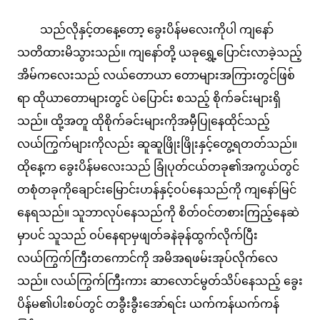
သည်လိုနှင့်တနေ့တော့ ခွေးပိန်မလေးကိုပါ ကျနော်
သတိထားမိသွားသည်။ ကျနော်တို့ ယခုရွှေ့ပြောင်းလာခဲ့သည့်
အိမ်ကလေးသည် လယ်တောယာ တောများအကြားတွင်ဖြစ်
ရာ ထိုယာတောများတွင် ပဲပြောင်း စသည့် စိုက်ခင်းများရှိ
သည်။ ထို့အတူ ထိုစိုက်ခင်းများကိုအမှီပြုနေထိုင်သည့်
လယ်ကြွက်များကိုလည်း ဆူဆူဖြိုးဖြိုးနှင့်တွေ့ရတတ်သည်။
ထိုနေ့က ခွေးပိန်မလေးသည် ခြုံပုတ်ငယ်တခု၏အကွယ်တွင်
တစုံတခုကိုချောင်းမြောင်းဟန်နှင့်ဝပ်နေသည်ကို ကျနော်မြင်
နေရသည်။ သူဘာလုပ်နေသည်ကို စိတ်ဝင်တစားကြည့်နေဆဲ
မှာပင် သူသည် ဝပ်နေရာမှဖျတ်ခနဲခုန်ထွက်လိုက်ပြီး
လယ်ကြွက်ကြီးတကောင်ကို အမိအရဖမ်းအုပ်လိုက်လေ
သည်။ လယ်ကြွက်ကြီးကား ဆာလောင်မွတ်သိပ်နေသည့် ခွေး
ပိန်မ၏ပါးစပ်တွင် တခွီးခွီးအော်ရင်း ယက်ကန်ယက်ကန်