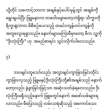
သို့တိုင် သကောင့်သားက အချစ်နှင့်ပေါင်မုန့်တွင် အချစ်ကို
ရွေးချယ်ပြီး ဖြူမနားက တဖဝါးမခွာတော့ဘဲရှိရာ သိက္ခာကို
ရိက္ခာနဲ့လဲကာ မီစီစဉ်ပေးသည့် ထမင်းကျန်ဟင်းကျန်ကို
အတူလွေးရရှာသည်။ နောက်များမကြာမီမှာတော့ မီက သူ့ကို
“ဒိုးလုံးကြီး” ဟု အမည်စာရင်း သွင်းလိုက်ပါလေသည်။
၃)
ဘဝချင်းတူသော်လည်း အလွှာချင်းကွာခြားခြင်းတိုင်း
ကွာခြားလှသည့် ဖြူမနှင့်ဒိုးလုံးကြီးတို့၏အချစ်သည် နောက်
တော့လည်း ခွဲခွာခြင်းဖြင့်သာ အဆုံးသတ်ခဲ့ရလေသည်။ ဒိုး
လုံးကြီးမရှိသည့်နောက် ဖြူမတွင်နောက် အဖော်သစ်များရ
လာသည်။ မီပြောသည့် လမ်းသရဲဆိုသည့် အကောင်သေး