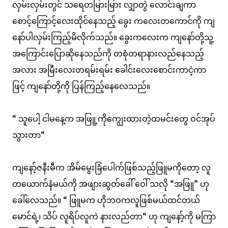
လှမ်းလှမ်းတွင် သရေတမြားမြား လျှာတွဲ လောင်းချကာ
စောင့်ကြောင့်လေးထိုင်နေသည့် ခွေး ကလေးတကောင်ကို ကျ
နော်ပါလှမ်းကြည့်မိလိုက်သည်။ ခွေးကလေးက ကျနော်တို့သူ့
အကြောင်းပြောဆိုနေသည်ကို တစုံတရာနားလည်နေသည့်
အလား အမြီးလေးတရမ်းရမ်း ခေါင်းလေးစောင်းကာငဲ့ကာ
ဖြင့် ကျနော်တို့ကို ပြန်ကြည့်နေလေသည်။
“ သူပေါ့ ငါမနေ့က အဖြူ့ကိုကျွေးထားတဲ့ထမင်းတွေ ဝင်အုပ်
သွားတာ“
ကျနော့်ဇနီးမီက အိမ်မွေးခြံပေါက်ဖြစ်သည့်ဖြူမကိုတော့ လူ
တယောက်နံမယ်ကို အဖျားဆွတ်ခေါ် ဝေါ် သလို “အဖြူ” ဟု
ခေါ်လေသည်။ “ ဖြူမက ဟိုဘဝကလူဖြစ်မယ်ထင်တယ်
မောင်ရဲ့၊ သိပ် လူရိပ်လူကဲ နားလည်တာ“ ဟု ကျနော့်ကို မကြာ