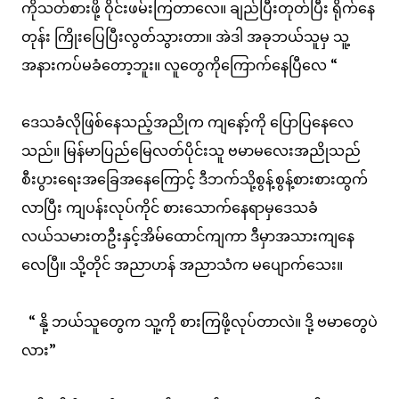
ကိုသတ်စားဖို့ ဝိုင်းဖမ်းကြတာလေ။ ချည်ပြီးတုတ်ပြီး ရိုက်နေ
တုန်း ကြိုးပြေပြီးလွတ်သွားတာ။ အဲဒါ အခုဘယ်သူမှ သူ့
အနားကပ်မခံတော့ဘူး။ လူတွေကိုကြောက်နေပြီလေ “
ဒေသခံလိုဖြစ်နေသည့်အညိုက ကျနော့်ကို ပြောပြနေလေ
သည်။ မြန်မာပြည်မြေလတ်ပိုင်းသူ ဗမာမလေးအညိုသည်
စီးပွားရေးအခြေအနေကြောင့် ဒီဘက်သို့စွန့်စွန့်စားစားထွက်
လာပြီး ကျပန်းလုပ်ကိုင် စားသောက်နေရာမှဒေသခံ
လယ်သမားတဦးနှင့်အိမ်ထောင်ကျကာ ဒီမှာအသားကျနေ
လေပြီ။ သို့တိုင် အညာဟန် အညာသံက မပျောက်သေး။
“ နို့ ဘယ်သူတွေက သူ့ကို စားကြဖို့လုပ်တာလဲ။ ဒို့ ဗမာတွေပဲ
လား”