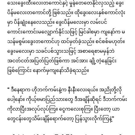
သေးခွေးထီးလေးတကောင်နှင့် မှုန်တေတေနိုင်လှသည့် ခွေး
ပိန်မလေးတကောင်တို့ ဖြစ်သည်။ ထိုခွေးလေးနှစ်ကောင်လုံး
မှာ ပိန်ချုံးနေလေသည်။ ခွေးပိန်မလေးမှာ လမ်းပင်
ကောင်းကောင်းမလျှောက်နိုင်သဖြင့် မြင်ခါစမှာ ကျနော်က မ
သန်မစွမ်းခွေးတကောင်ဟု ထင်မှတ်ခဲ့သည်။ စင်စစ်မဟုတ်။
ခွေးမလေးမှာ သခင်ပစ်သွားသဖြင့် အစာရေစာမမှန်ဘဲ
အငတ်ငတ်အပြတ်ပြတ်ဖြစ်ကာ အင်အား ချို့တဲ့နေခြင်း
ဖြစ်ကြောင်း နောက်မှကျနော်သိခဲ့ရသည်။
“ ဒီနေရာက ဟိုဘက်ကမ်းနဲ့က နီးနီးလေးရယ်။ အညိုတို့လို
ပေါ့နော်။ ကိုယ့်ဗမာပြည်သားတွေ ဒီအချိန်ဆိုရင် ဒီဘက်ကမ်း
ကိုလာပြီးအလုပ်လုပ်ကြ။ ငွေကလေးစုကြ။ ပြီးတော့ ယာ
တွေငန်းတွေသိမ်းချိန်ရောက်တော့ ပြန်သွားလိုက်ကြနဲ့”