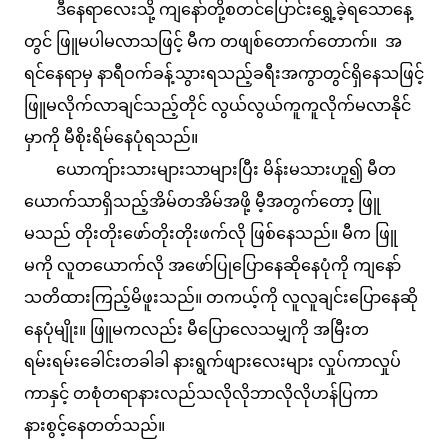
ဒီနေရာလေးသို့ ကျနော်တို့စတင်ပြောင်းရွှေ့ခဲ့ရသောနေ့
တွင် ဖြူမပါမလာသဖြင့် မီက တဖျစ်တောက်တောက်။ အ
ရင်နေရာမှ နာရီဝက်ခန့်သွားရသည့်ခရီးအကွာတွင်ရှိနေသဖြင့်
ဖြူမလိုက်လာချင်သည့်တိုင် လွယ်လွယ်ကူကူလိုက်မလာနိုင်
မှာကို မီစိုးရိမ်နေပုံရသည်။
ယောကျ်ားသားများသာများပြီး မိန်းမသားဟူ၍ မီတ
ယောက်သာရှိသည့်အိမ်တအိမ်အဖို့ မီ့အတွက်တော့ ဖြူ
မသည် တိုးတိုးဖော်တိုးတိုးဖက်လို ဖြစ်နေသည်။ မီက ဖြူ
မကို လူတယောက်လို အဖော်ပြုပြောနေဆိုနေပုံကို ကျနော်
သတိထားကြည့်မိဖူးသည်။ တကယ့်ကို လူလူချင်းပြောနေဆို
နေပုံမျိုး။ ဖြူမကလည်း မီပြောလေသမျှကို အမြီးတ
ရမ်းရမ်းခေါင်းတခါခါ နားရွက်ဖျားလေးများ လှုပ်ကာလှုပ်
ကာနှင့် တစုံတရာနားလည်သလိုလိုဘာလိုလိုဟန်ပြကာ
နားစွင့်နေတတ်သည်။