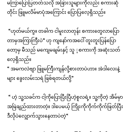
မကြာပြောပြတတ်သလို အခြားသူများကိုလည်း စကားဆုံ
တိုင်း ဖြူမလိမ်မာပုံအကြောင်း ပြောပြလေ့ရှိသည်။
“ဟုတ်မယ်ကွ။ တခါက ငါမူးလာတုန်း စကားတွေလာပြော
တာမှအကြာကြီးပဲ“ ဟု ကျနော်ကအငေါ် တူးတူးပြန်ပြော
တော့မှ မီသည် မကျေမချမ်းနှင့် သူ ့စကားကို အဆုံးသတ်
လေ့ရှိသည်။
“ အမကလဲဗျာ ဖြူမကြီးကျန်လို့စားတာပဲဟာ။ အဲဒါလေးနဲ့
များ ခွေးလမ်းသရဲ ဖြစ်ရတယ်လို့”
“ ဟဲ့ သူ့သခင်က ငါ့ကိုပြောပြီးပြီဟဲ့စူလရဲ့။ သူ့ကိုတဲ့ အိမ်မှာ
အမြဲချည်ထားတာတဲ့။ ဒါပေမယ့် ကြိုးကိုကိုက်ကိုက်ဖြတ်ပြီး
ဒီလိုပဲလျှောက်သွားနေတာပဲတဲ့“