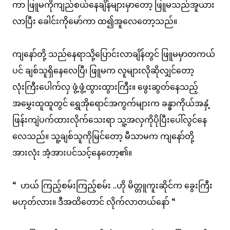
ကာ ဖြူမကိုကျည်စယ်နေချိန်များမှာတော့ ဖြူမသည်အူယား
လာပြီး ခေါင်းကိုမော်ကာ ထ၍အူလေတော့သည်။
ကျနော်တို့ သည်နေရာသို့ပြောင်းလာချိန်တွင် ဖြူမမှာတကယ်
ပင် ချစ်သူရှိနေလေပြီ၊ ဖြူမက လူများလိုဆိုလျှင်တော့
လုံးကြီးပေါက်လှ ဖွံ့ဖွံ့ထွားထွားကြီး။ ဖွေးဆွတ်နေသည့်
အမွှေးထူထူတွင် ရွှေအိုရောင်အကွက်များက ခန္ဓာကိုယ်အနှံ့
ဖြန်းကျဲပက်ထားလိုက်သေးရာ သူ့အလှကိုပိုပြီးပေါ်လွင်နေ
လေသည်။ သူ့ချစ်သူကိုမြင်တော့ မီသာမက ကျနော်တို့
အားလုံး အံ့အားပင်သင့်နေတော့၏။
“ ဟယ် ကြည့်စမ်းကြည့်စမ်း ..ဟို မိတ္တူကူးဆိုင်က ခွေးကြီး
မဟုတ်လား။ ဒီအထိတောင် လိုက်လာတယ်နော် “