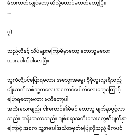
ခံစားတတ်လျှင်တော့ ဆိုလို့တောင်မတတ်တော့ပြီ။
....
၇)
သည်လိုနှင့် သိပ်များမကြာမီမှာတော့ တောသူမလေး
သားပေါက်ပါလေပြီ။
သူကံလို့ပင်ပြောရမလား အသွေးအမွှေး စိုစိုလူးလူးရှိသည့်
မျိုးဆက်သစ်သူ့ကလေးအကောင်ပေါက်လေးတွေကြောင့်
ပြောရတော့မလား မသိတော့ပါ။
အထီးလေးချည်း ငါးကောင်၏မိခင် တောသူ မျက်နှာပွင့်လာ
သည်။ ဆန်းထလာသည်။ ချစ်စရာအထီးလေးတွေ၏မျက်နှာ
ကြောင့် အစက သူ့အပေါ်အသိအမှတ်မပြုလိုသည့် မီကပင်