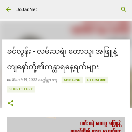
Skip to main content
JoJar.Net
ခင်လွန်း - လမ်းသရဲ၊ တောသူ၊ အဖြူနဲ့
ကျနော်တို့၏ကန္တာရနေ့ရက်များ
on
March 15, 2022
သက္ဆိုင္ရာ က႑ -
KHIN LUNN
LITERATURE
SHORT STORY