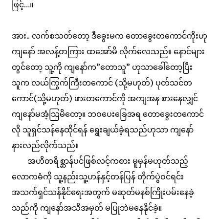
ဖြင့်…။
အား.. လက်စသတ်တော့ ဒီခွေးမက တောခွေးတကောင်ကိုးဟု
ကျနော် အလန့်တကြား ထအော်မိ လိုက်လေသည်။ နောင်များ
တွင်တော့ သူ့ကို ကျနော်က”တောသူ” ဟုသာခေါ်တော့ပြီး
သူက လယ်ကြွက်ကြီးတကောင် (သို့မဟုတ်) ပုတ်သင်တ
ကောင်(သို့မဟုတ်) ဖားတကောင်ကို အကျအန စားနေလျှင်
ကျနော်မအံ့သြမိတော့။ ဘဝပေးခြေအရ တောခွေးတကောင်
လို သူရှင်သန်နေထိုင်ရန် ရွေးချယ်ခဲ့ရသည်ဟုသာ ကျနော်
နားလည်လိုက်သည်။
အဟိတရိစ္ဆာန်ပင်ဖြစ်လင့်ကစား မူမှန်မဟုတ်သည့်
လောကဓံကို သူ့နည်းသူ့ဟန်နှင့်တန်ပြန် တိုက်ပွဲဝင်ရင်း
အသက်ရှင်သန်နိုင်ရေးအတွက် မဆုတ်မနစ်ကြိုးပမ်းနေခဲ့
သည်ကို ကျနော်အသိအမှတ် မပြုဘဲမနေနိုင်ခဲ့။