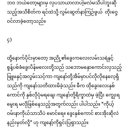
ဘဝ ဘယ်တော့များမှ လှပသာယာလာပါ့မလဲမသိပါဘူးဆို
သည့်အသိစိတ်က ရင်ထဲသို့ လွမ်းဆွတ်နာကြဉ်ဖွယ် တိုးဝှေ့
ဝင်လာခဲ့တော့သည်။
၄)
ထို့နောက်ပိုင်းမှာတော့ အညို့၏ခွေးကလေးလမ်းသရဲနှင့်
စွန့်ပစ်ခံခွေးပိန်မလေးတို့သည် သဘောမနှောကောင်းလှသည့်
ဖြူမနှင့်အလွမ်းသင့်ကာ ကျနော်တို့အိမ်မှာပင်လိုလိုနေလေ့ရှိ
သည်ကို ကျနော်သတိထားမိခဲ့သည်။ မီက ထိုခွေးလေးနှစ်
ကောင်ကို နှစ်လိုပုံမရချေ၊ ကျနော်တို့ရိက္ခာထဲမှ ဖဲ့ပြီး ကျွေးရ
မွေးရ မလိုဖြစ်နေသည့်အတွက်လည်း ပါပါသည်။ “ကိုယ့်
ဝမ်းနာကိုယ်သာသိပဲ မောင်ရေ။ ခွေးနှစ်ကောင် စားအိုးဆိုလဲ
နည်းမှတ်လို့” ဟု ကျနော့်ကိုရှင်းပြရှာသည်။