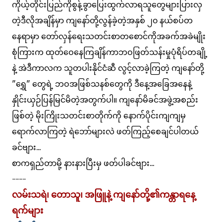
ကိုယ့်တိုင်းပြည်ကိုစွန့်ခွာပြေးထွက်လာရသူတွေများပြားလှ
တဲ့ဒီလိုအချိန်မှာ ကျနော်တို့လွန်ခဲ့တဲ့အနှစ် ၂၀ နယ်စပ်တ
နေရာမှာ တော်လှန်ရေးသတင်းစာတစောင်ကိုအခက်အခဲမျိုး
စုံကြားက ထုတ်ဝေနေကြချိန်ကာဘဝဖြတ်သန်းမှုပုံရိပ်တချို့
နဲ့ အဲဒီကာလက သူတပါးနိုင်ငံဆီ လွင့်လာခဲ့ကြတဲ့ ကျနော်တို့
"ရွှေ" တွေရဲ့ ဘဝအဖြစ်သနစ်တွေကို ဒီနေ့အခြေအနေနဲ့
နှိုင်းယှဉ်ပြန်မြင်မိတဲ့အတွက်ပါ။ ကျနော်မိခင်အဖွဲ့အစည်း
ဖြစ်တဲ့ မိုးကြိုးသတင်းစာတိုက်ကို နောက်ပိုင်းကျကျမှ
ရောက်လာကြတဲ့ ရဲဘော်များလဲ ဖတ်ကြည့်စေချင်ပါတယ်
ခင်ဗျား...
စာကရှည်တာမို့ နားနားပြီးမှ ဖတ်ပါခင်ဗျား...
----
လမ်းသရဲ၊ တောသူ၊ အဖြူနဲ့ ကျနော်တို့၏ကန္တာရနေ့
ရက်များ