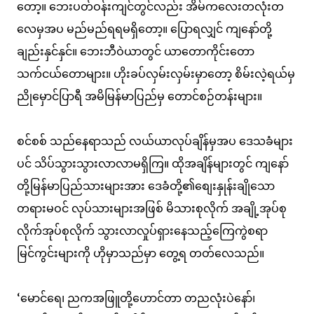
တော့။ ဘေးပတ်ဝန်းကျင်တွင်လည်း အိမ်ကလေးတလုံးတ
လေမှအပ မည်မည်ရရမရှိတော့။ ပြောရလျှင် ကျနော်တို့
ချည်းနှင်နှင်။ ဘေးဘီဝဲယာတွင် ယာတောကိုင်းတော
သက်ငယ်တောများ။ ဟိုးခပ်လှမ်းလှမ်းမှာတော့ စိမ်းလဲ့ရယ်မှ
ညိုမှောင်ပြာရီ အမိမြန်မာပြည်မှ တောင်စဉ်တန်းများ။
စင်စစ် သည်နေရာသည် လယ်ယာလုပ်ချိန်မှအပ ဒေသခံများ
ပင် သိပ်သွားသွားလာလာမရှိကြ။ ထိုအချိန်များတွင် ကျနော်
တို့မြန်မာပြည်သားများအား ဒေခံတို့၏စျေးနှုန်းချိုသော
တရားမဝင် လုပ်သားများအဖြစ် မိသားစုလိုက် အချို့အုပ်စု
လိုက်အုပ်စုလိုက် သွားလာလှုပ်ရှားနေသည့်ကြေကွဲစရာ
မြင်ကွင်းများကို ဟိုမှာသည်မှာ တွေ့ရ တတ်လေသည်။
‘မောင်ရေ၊ ညကအဖြူတို့ဟောင်တာ တညလုံးပဲနော်၊