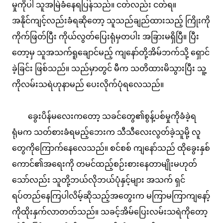
မှုကိုပါ သူအမြဲခံနေရပြန်သည်။ ငတ်လည်း ငတ်ရ။
အနိုင်ကျင့်လည်းခံရဆိုတော့ သူသည်ချည်ထားသည့် ကြိုးကို
ကိုက်ဖြတ်ပြီး ကိုယ်လွတ်ပြေးရုံမှတပါး အခြားမရှိပြီ။ ပြီး
တော့မှ သူအသက်ရူချောင်မည့် ကျနော်တို့အိမ်ဘက်သို့ ရှောင်
ခဲ့ခြင်း ဖြစ်သည်။ သည်မှာတွင် မီက သတိထားမိသွားပြီး သူ့
ကိုလမ်းသရဲဟုနာမည် ပေးလိုက်ပုံရလေသည်။
ခွေးပိန်မလေးကတော့ သခင်တွေ၏စွန့်ပစ်မှုကိုခံခဲ့ရ
ရုံမက သတ်စားခံရမည့်ဘေးက သီသီလေးလွတ်ခဲ့သူမို့ လူ
တွေကိုကြောက်နေလေသည်။ စင်စစ် ကျနော်သည် ထိုခွေးနှစ်
ကောင်၏အရေးကို တမင်ထည့်စဉ်းစားနေတာမျိုးမဟုတ်
သော်လည်း သူတို့ဘယ်လိုဘယ်ပုံနှင့်များ အသက် ရှင်
ရပ်တည်နေကြပါလိမ့်ဆိုသည့်အတွေးက မကြာမကြာကျနော့်
ကိုထိုးနှက်လာတတ်သည်။ သခင့်အိမ်ပြေးလမ်းသရဲကိုတော့