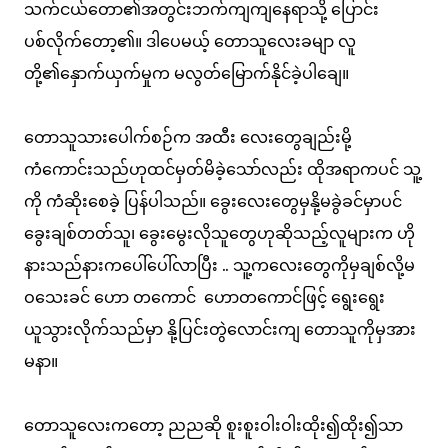
သက်ငယ်တော၏အတွင်းဘက်ကျကျနေရာသို့ ပြောင်း
ပစ်လိုက်တော့၏။ ဒါပေမယ့် တောသူလေးခမျာ လူ
တို့၏နှောက်ယှက်မှုက မလွတ်မြောက်နိုင်ခဲ့ပါချေ။
တောသူသားပေါက်စဉ်က အထီး လေးတွေချည်းမို့
ကံကောင်းသည်ဟုထင်မှတ်မိခဲ့သော်လည်း ထိုအရာကပင် သူ့
ကို ကံဆိုးစေခဲ့ ပြန်ပါသည်။ ခွေးလေးတွေမှနို့မခွဲခင်မှာပင်
ခွေးချစ်တတ်သူ၊ ခွေးမွေးလိုသူတွေဟုဆိုသည့်လူများက ဟို
နားသည်နားကပေါ်ပေါ်လာပြီး .. သူ့ကလေးတွေကိုမှချစ်လို့မ
ဝသေးခင် ဟော တကောင် ဟောတကောင်ဖြင့် ရွေးရွေး
ယူသွားလိုက်သည်မှာ နို့ပြင်းတွဲလောင်းကျ တောသူကိုမှအား
မနာ။
တောသူလေးကတော့ ညညဆို စူးစူးဝါးဝါးထိုး၍ထိုး၍သာ