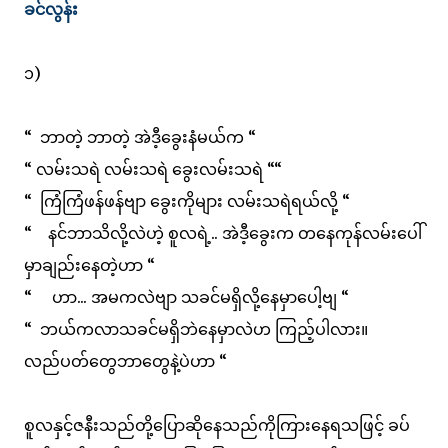
ခင်လွန်း
၁)
“ ဘာတဲ့ ဘာတဲ့ အဲဒီ့ခွေးနံမယ်က “
“ လမ်းသရဲ လမ်းသရဲ ခွေးလမ်းသရဲ ““
“ ကြံကြံဖန်ဖန်ဗျာ ခွေးကိုများ လမ်းသရဲရယ်လို့ “
“ နင်ဘာသိလို့လဲဟဲ့ စူလရဲ့.. အဲဒီ့ခွေးက တနေကုန်လမ်းပေါ်
မှာချည်းနေတဲ့ဟာ “
“ ဟာ... အမကလဲဗျာ သခင်မရှိလို့နေမှာပေါ့ဗျ “
“ ဘယ်ကလာသခင်မရှိဘဲနေမှာလဲဟ ကြည့်ပါလား။
လည်ပတ်တွေဘာတွေနဲ့ပဲဟာ “
စူလနှင့်ဇနီးသည်တို့ပြောဆိုနေသည်ကိုကြားနေရသဖြင့် ခပ်