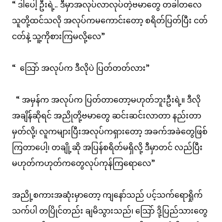
“ ဒါပေါ့ ဦးရဲ့.. ဒီမှာအလုပ်လာလုပ်တဲ့ဗမာတွေ တခါတလေ
သူတို့ထင်သလို အလုပ်ကမကောင်းတော့ စရိတ်ပြတ်ပြီး ငတ်
ငတ်နဲ့ သူ့ကိုစားကြမလို့လေ”
“ သြော် အလုပ်က ဒီလိုပဲ ပြတ်တတ်လား”
“ အမှန်က အလုပ်က ပြတ်တာတော့မဟုတ်ဘူးဦးရဲ့။ ဒီလို
အချိန်ဆိုရင် အညိုတို့ဗမာတွေ ဆင်းဆင်းလာတာ နည်းတာ
မှတ်လို့၊ လူကများပြီးအလုပ်ကရှားတော့ အခက်အခဲတွေဖြစ်
ကြတာပေါ့၊ တချို့ဆို အပြန်စရိတ်မရှိလို့ ဒီမှာတင် လည်ပြီး
မဟုတ်ကဟုတ်ကတွေလုပ်ကုန်ကြရောလေ”
အညို့စကားအဆုံးမှာတော့ ကျနော်သည် ပင့်သက်ရောရှိုက်
သက်ပါ တပြိုင်တည်း ချမိသွားသည်၊ သြော် ဒို့ပြည်သားတွေ