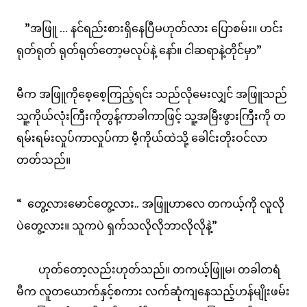
”အဖြူ … နင်ရည်းစားရှိနေပြီမဟုတ်လား ပြောစမ်း။ ဟင်း
ရုတ်ရုတ် ရုတ်ရုတ်တော့မလုပ်နဲ့ နော်။ ငါဆရာနဲ့တိုင်မှာ”
မီက အဖြူကိုစေ့စေ့ကြည့်ရင်း သည်လိုမေးလျှင် အဖြူသည်
သူ့ကိုယ်လုံးကြီးကိုတွန့်ကာခါကာဖြင့် သူ့အမြီးဖွားကြီးကို တ
ရမ်းရမ်းလှုပ်ကာလှုပ်ကာ မီ့ကိုယ်ထဲသို့ ခေါင်းတိုးဝင်လာ
တတ်သည်။
“ တွေ့လားမောင်တွေ့လား.. အဖြူဟာလေ တကယ့်ကို လူလို
ပဲတွေ့လား။ သူကပဲ ရှက်သလိုလိုဘာလိုလိုနဲ့”
ဟုတ်တော့လည်းဟုတ်သည်။ တကယ့်ဖြူမ၊ တခါတရံ
မီက လူတယောက်နှင့်စကား လက်ဆုံကျနေသည့်ဟန်မျိုးဖမ်း