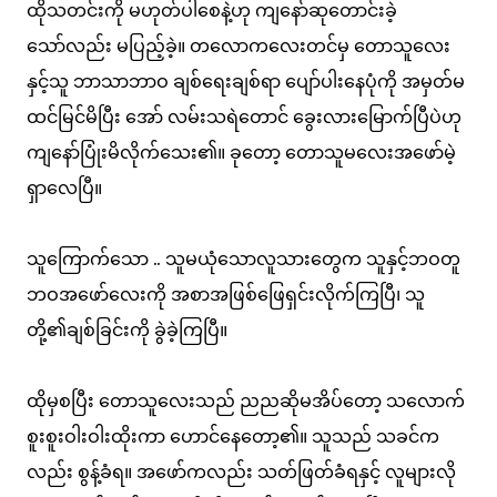
ထိုသတင်းကို မဟုတ်ပါစေနဲ့ဟု ကျနော်ဆုတောင်းခဲ့
သော်လည်း မပြည့်ခဲ့။ တလောကလေးတင်မှ တောသူလေး
နှင့်သူ ဘာသာဘာဝ ချစ်ရေးချစ်ရာ ပျော်ပါးနေပုံကို အမှတ်မ
ထင်မြင်မိပြီး အော် လမ်းသရဲတောင် ခွေးလားမြောက်ပြီပဲဟု
ကျနော်ပြုံးမိလိုက်သေး၏။ ခုတော့ တောသူမလေးအဖော်မဲ့
ရှာလေပြီ။
သူကြောက်သော .. သူမယုံသောလူသားတွေက သူနှင့်ဘဝတူ
ဘဝအဖော်လေးကို အစာအဖြစ်ဖြေရှင်းလိုက်ကြပြီ၊ သူ
တို့၏ချစ်ခြင်းကို ခွဲခဲ့ကြပြီ။
ထိုမှစပြီး တောသူလေးသည် ညညဆိုမအိပ်တော့ သလောက်
စူးစူးဝါးဝါးထိုးကာ ဟောင်နေတော့၏။ သူသည် သခင်က
လည်း စွန့်ခံရ။ အဖော်ကလည်း သတ်ဖြတ်ခံရနှင့် လူများလို