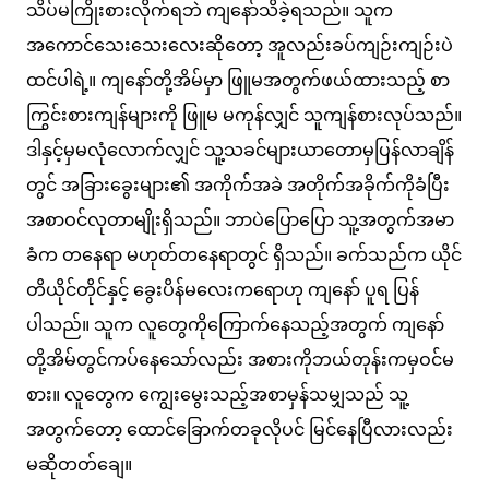
သိပ်မကြိုးစားလိုက်ရဘဲ ကျနော်သိခဲ့ရသည်။ သူက
အကောင်သေးသေးလေးဆိုတော့ အူလည်းခပ်ကျဉ်းကျဉ်းပဲ
ထင်ပါရဲ့။ ကျနော်တို့အိမ်မှာ ဖြူမအတွက်ဖယ်ထားသည့် စာ
ကြွင်းစားကျန်များကို ဖြူမ မကုန်လျှင် သူကျန်စားလုပ်သည်။
ဒါနှင့်မှမလုံလောက်လျှင် သူ့သခင်များယာတောမှပြန်လာချိန်
တွင် အခြားခွေးများ၏ အကိုက်အခဲ အတိုက်အခိုက်ကိုခံပြီး
အစာဝင်လုတာမျိုးရှိသည်။ ဘာပဲပြောပြော သူ့အတွက်အမာ
ခံက တနေရာ မဟုတ်တနေရာတွင် ရှိသည်။ ခက်သည်က ယိုင်
တိယိုင်တိုင်နှင့် ခွေးပိန်မလေးကရောဟု ကျနော် ပူရ ပြန်
ပါသည်။ သူက လူတွေကိုကြောက်နေသည့်အတွက် ကျနော်
တို့အိမ်တွင်ကပ်နေသော်လည်း အစားကိုဘယ်တုန်းကမှဝင်မ
စား။ လူတွေက ကျွေးမွေးသည့်အစာမှန်သမျှသည် သူ့
အတွက်တော့ ထောင်ခြောက်တခုလိုပင် မြင်နေပြီလားလည်း
မဆိုတတ်ချေ။