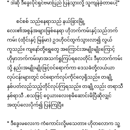
“ ဒါဆို ဒီခွေးပိုင်ရှင်ဗမာပြည် ပြန်သွားလို့ သူကျန်ခဲ့တာပေါ့”
စင်စစ် သည်နေရာသည် နယ်ခြားမြို့
လေး၏အစွန်အဖျားဖြစ်နေရာ ဟိုဘက်ကမ်းနှင့်သည်ဘက်
ကမ်း (ထိုင်းနှင့် မြန်မာ) ဥဒဟိုဝင်ထွက်သွားလာ၍ လွယ်
ကူသည်။ ကျနော်တို့ရွှေတွေ အကြောင်းအမျိုးမျိုးကြောင့်
ဟိုမှာဘက်ကမ်းမှာအသက်ရှုကြပ်ရလေတိုင်း ဒီမှာဘက်ကမ်း
သို့ နည်းအမျိုးမျိုးဖြင့်ဝင်ရောက်ကာ ဒေသခံတို့လယ်ယာ
လုပ်ငန်းများတွင် ဝင်ရောက်လုပ်ကိုင်လေ့ရှိသည်။ တချို့
နှစ်ပတ်လည်သည့်တိုင်လုပ်ကြရသည်။ တချို့လည်း တရာသီ
နှစ်ရာသီ ..စသဖြင့် ငွေယားလေးစုမိဆောင်းမိပြီဆိုလျှင်
အထုပ်လေးပိုက်၍ ပြန်ကြပြီ။
“ ဒီခွေးမလေးက ကံကောင်းလို့မသေတာ။ ဟိုတလောက သူ့