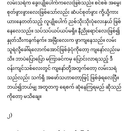
လမ်းသရဲက ခွေးပျိုပေါက်ကလေးဖြစ်သည်။ စင်စစ် အမွှေး
စုတ်ဖွားဖွားလေးဖြစ်သော်လည်း ဆံပင်စုတ်ဖွား ကို့ယို့ကား
ယားနေတတ်သည့် လူပျိုပေါက် ညစ်သိုးသိုးပုံလေးနှယ် ဖြစ်
နေလေသည်။ သပ်သပ်ယပ်ယပ်မရှိ။ နီညိုရောင်လေးဖြစ်၍
နှုတ်သီးကနက်နက်။ အမြီးလေးက ဖွာကျနေသည်။ လမ်း
သူရဲလို့ခေါ်ရလောက်အောင်ဖြစ်ခဲ့ပုံကိုတော့ ကျနော်လည်းမ
သိ။ ဘာပဲပြောပြော မကြာခင်ကမှ ပြောင်းလာရသည့် ဒီ
ဝန်းကျင်သစ်လေးတွင် ကျနော်တို့အတွက်တော့ လမ်းသရဲ
သည်လည်း သက်ရှိ အဖော်သဟာတော့ဖြင့် ဖြစ်ခဲ့ရလေပြီ။
ဘယ်၍ဘယ်မျှ အတူတကွ ရေစက် ဆုံနေကြရမည် ဆိုသည်
ကိုတော့ မသိချေ။
၂)