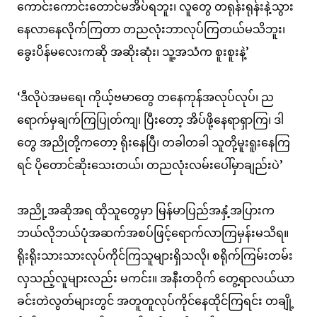
ကောင်းကောင်းတောင်မအိပ်ရဘူး၊ လူတွေ တရုန်းရုန်းနဲ့သွား
နေလာနေလိုက်ကြတာ တညလုံးဘာလုပ်ကြတယ်မသိဘူး၊
ခွေးပိန်မလေးကဆို အဆိုးဆုံး၊ သူ့အသံက စူးစူးနဲ့’
‘ဒီလိုပဲအမရေ၊ ကိုယ့်ဗမာတွေ တနေကုန်အလုပ်လုပ်၊ ည
ရောက်မှချက်ကြပြုတ်ကျ၊ ပြီးတော့ အိပ်ဖို့နေရာရှာကြ၊ ဒါ
တွေ အညိုတို့ကတော့ ရိုးနေပြီ၊ တခါတခါ သူတို့မူးရူးနေကြ
ရင် ပိုတောင်ဆိုးသေးတယ်၊ တညလုံးလမ်းပေါ်မှာချည်းပဲ’
အညို့အဆိုအရ ထိုသူတွေမှာ မြန်မာပြည်အနှံ့အပြားက
ဘယ်လိုဘယ်ပုံအဆက်အစပ်ဖြင့်ရောက်လာကြမှန်းမသိရ။
ရိုးရိုးသားသားလုပ်ကိုင်ကြသူများရှိသလို၊ စရိုက်ကြမ်းတမ်း
လှသည့်လူများလည်း မကင်း။ အနီးတဝိုက် တွေ့ရာလယ်ယာ
ခင်းတဲလွတ်များတွင် အတူတူလုပ်ကိုင်နေထိုင်ကြရင်း တချို့