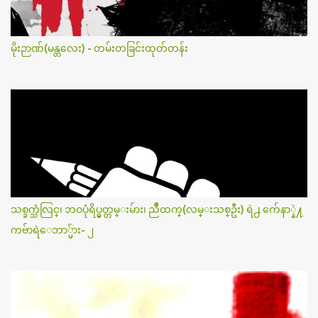
မိုးဉာဏ်(မန္တလေး) - တမ်းတခြင်းထုတ်တန်း
သစ္ခက္သံလြင္၊ ဘဝပုံရိပ္မွတ္တမ္းမ်ား၊ ညိဳထက္(လမ္းသစ္ဦး) ရဲ႕ က်ေနာ္နဲ႔
ကဗ်ာရဲေဘာ္မ်ား- ၂