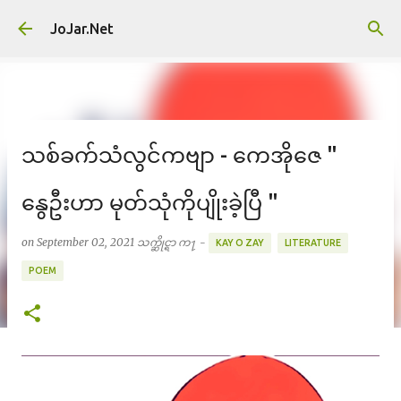
Skip to main content
JoJar.Net
သစ်ခက်သံလွင်ကဗျာ - ကေအိုဇေ "
နွေဦးဟာ မုတ်သုံကိုပျိုးခဲ့ပြီ "
on
September 02, 2021
သက္ဆိုင္ရာ က႑ -
KAY O ZAY
LITERATURE
POEM