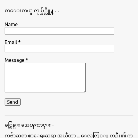
စာေပးစာယူ လုုပ္ခ်င္လိုု႔ ...
Name
Email
*
Message
*
ခင္လြန္း အေၾကာင္း -
ကဗ်ာဆရာ စာေရးဆရာ အယ္ဒီတာ ... ေလလြင့္သူ တဦး၏ က