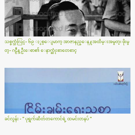
သစ္ခက္သံလြင္- ၆၉ ႏွစ္ေျမာက္ အာဇာနည္ေန႔အထိမ္းအမွတ္၊ ဖိုးမွ
တ္- ဂဠဳန္ ဦးေစာ၏ ေနာက္ဆုံးစာတေစာင္
ခင်လွန်း - " ပုရွက်ဆိတ်တကောင်ရဲ့ ထမင်းတနပ် "