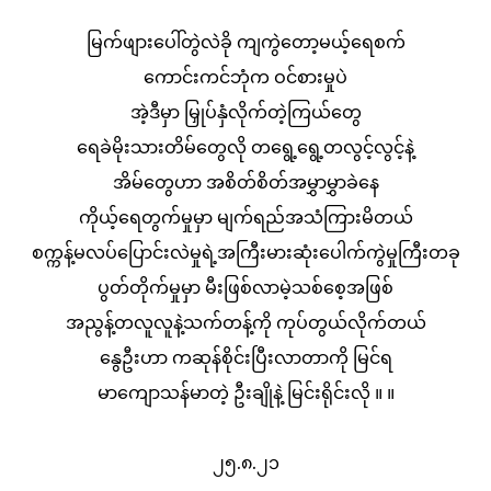
မြက်ဖျားပေါ်တွဲလဲခို ကျကွဲတော့မယ့်ရေစက်
ကောင်းကင်ဘုံက ဝင်စားမှုပဲ
အဲ့ဒီမှာ မြှုပ်နှံလိုက်တဲ့ကြယ်တွေ
ရေခဲမိုးသားတိမ်တွေလို တရွေ့ရွေ့တလွင့်လွင့်နဲ့
အိမ်တွေဟာ အစိတ်စိတ်အမွှာမွှာခဲနေ
ကိုယ့်ရေတွက်မှုမှာ မျက်ရည်အသံကြားမိတယ်
စက္ကန့်မလပ်ပြောင်းလဲမှုရဲ့အကြီးမားဆုံးပေါက်ကွဲမှုကြီးတခု
ပွတ်တိုက်မှုမှာ မီးဖြစ်လာမဲ့သစ်စေ့အဖြစ်
အညွန့်တလူလူနဲ့သက်တန့်ကို ကုပ်တွယ်လိုက်တယ်
နွေဦးဟာ ကဆုန်စိုင်းပြီးလာတာကို မြင်ရ
မာကျောသန်မာတဲ့ ဦးချိုနဲ့ မြင်းရိုင်းလို ။ ။
၂၅.၈.၂၁