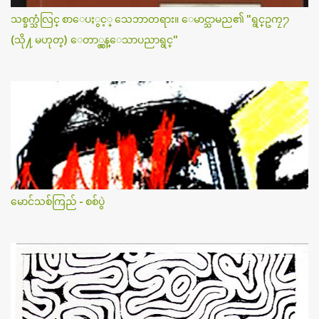
သစ္ခက္သံလြင္ စာေပႏွင့္ သေဘာတရား။ ေမာင္သာမည၏ "ရွင္ဥကၠ႒
(သို႔ မဟုတ္) ေတာ္လွန္ေသာပညာရွင္"
မောင်သစ်ကြည် - စစ်ပွဲ