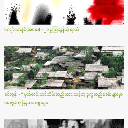
ကျော်စောနိုင်(အစော) - ၂၁ ဥဩတွန်တဲ့ ရာသီ
ခင်လွန်း - " မှတ်တမ်းတင်သိမ်းဆည်းထားသင့်တဲ့ ဒုက္ခသည်စခန်းများမှာ
ရေးဖွဲ့ခဲ့တဲ့ မြန်မာကဗျာများ"