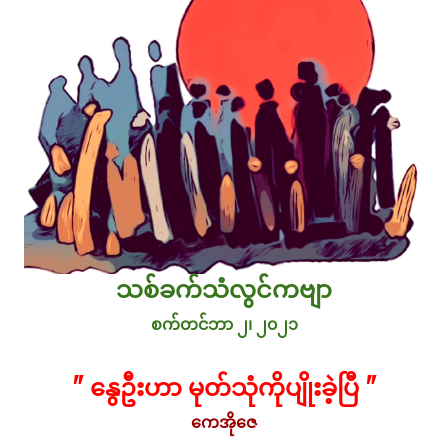
သစ်ခက်သံလွင်ကဗျာ
စက်တင်ဘာ ၂၊ ၂၀၂၁
" နွေဦးဟာ မုတ်သုံကိုပျိုးခဲ့ပြီ "
ကေအိုဇေ