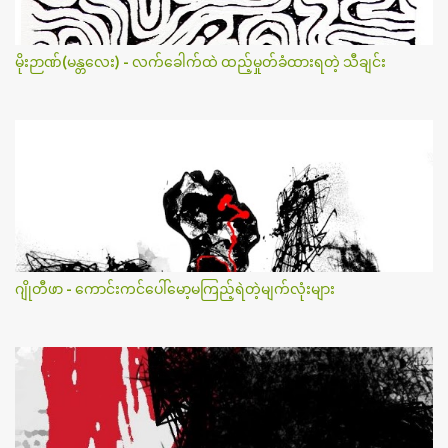
မိုးဉာဏ်(မန္တလေး) - လက်ခေါက်ထဲ ထည့်မှုတ်ခံထားရတဲ့ သီချင်း
ဂျိုတီဖာ - ကောင်းကင်ပေါ်မော့မကြည့်ရဲတဲ့မျက်လုံးများ