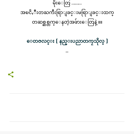
မိုးေတြ ………
အၿငိႇဳးတႀကီးရြာျခင္းမရြာျခင္း
ထက္
တဆစ္ဆစ္တက္ေနတဲ့အဖ်ားေတြနဲ့ ။။
ေတဇလင္း [ နည္းပညာတကၠသိုလ္ ]
...
C
o
m
m