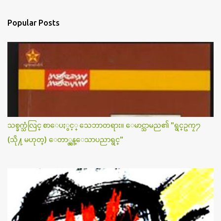
e
n
Popular Posts
t
s
သစ္ခက္သံလြင္ စာေပႏွင့္ သေဘာတရား။ ေမာင္သာမည၏ "ရွင္ဥကၠ႒
(သို႔ မဟုတ္) ေတာ္လွန္ေသာပညာရွင္"