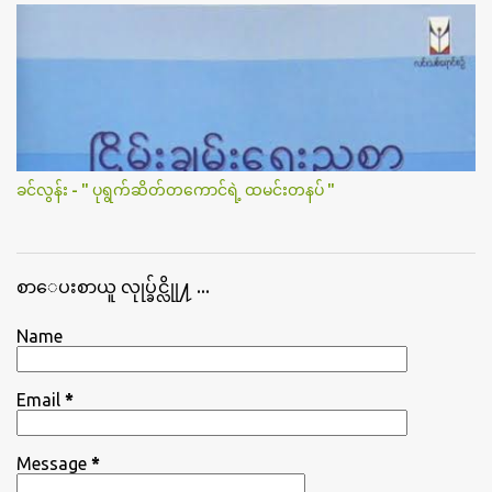
ခင်လွန်း - " ပုရွက်ဆိတ်တကောင်ရဲ့ ထမင်းတနပ် "
စာေပးစာယူ လုုပ္ခ်င္လိုု႔ ...
Name
Email
*
Message
*