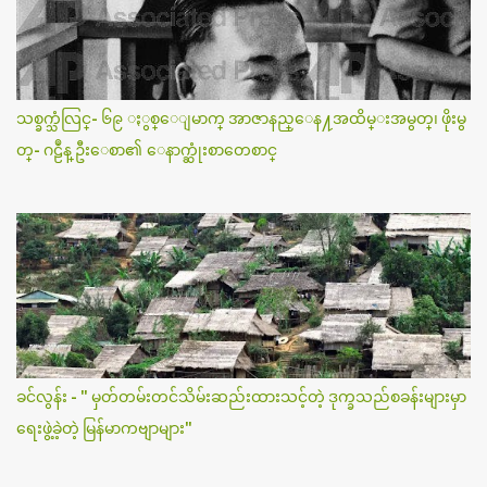
သစ္ခက္သံလြင္- ၆၉ ႏွစ္ေျမာက္ အာဇာနည္ေန႔အထိမ္းအမွတ္၊ ဖိုးမွ
တ္- ဂဠဳန္ ဦးေစာ၏ ေနာက္ဆုံးစာတေစာင္
ခင်လွန်း - " မှတ်တမ်းတင်သိမ်းဆည်းထားသင့်တဲ့ ဒုက္ခသည်စခန်းများမှာ
ရေးဖွဲ့ခဲ့တဲ့ မြန်မာကဗျာများ"