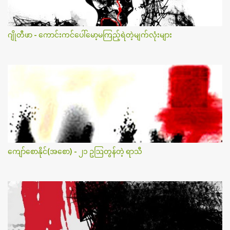
ဂျိုတီဖာ - ကောင်းကင်ပေါ်မော့မကြည့်ရဲတဲ့မျက်လုံးများ
ကျော်စောနိုင်(အစော) - ၂၁ ဥဩတွန်တဲ့ ရာသီ