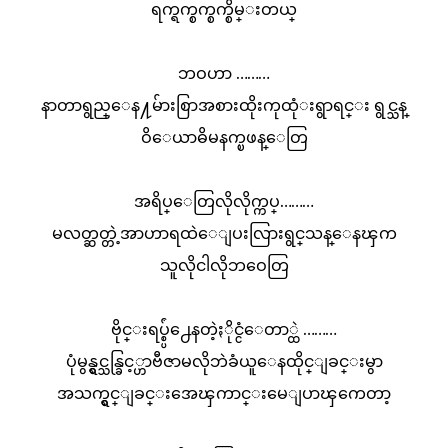
ရက္ရက္စက္စက္စိမ္းတယ္
ဘဝဟာ ………
နာတာရွည္ေန႔မ်ားစြာအစားထိုးကုထုံ
းရွာရင္း ရွင္သန္
ဝိေယာဓိမနက္ၿဖန္ေတြ
အရိပ္ေတြလိုလိုက္ကပ္………
မလတ္ဆတ္တဲ့အာဟာရထဲေျပးလြားရွင္
သန္ေနၾက
သူလိုငါလိုဘဝေတြ
ဗိုင္းရပ္စ္ပ်ံ႕ေနတဲ့ႏိုင္ငံေ
တာ္ထဲ ………
ပုံမွန္ရွင္သန္ခြင့္ဟာဗီဇာမလို
ဘဲခံယူေနထိုင္ျခင္းမွာ
အသက္ရွင္ျခင္းအေၾကာင္းမေျပာၾကေ
တာ့