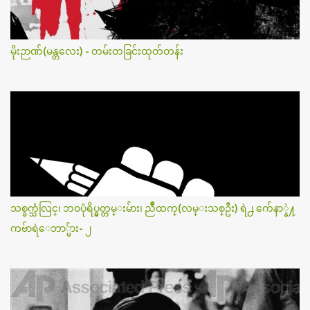
မိုးဉာဏ်(မန္တလေး) - တမ်းတခြင်းထုတ်တန်း
သစ္ခက္သံလြင္၊ ဘဝပုံရိပ္မွတ္တမ္းမ်ား၊ ညိဳထက္(လမ္းသစ္ဦး) ရဲ႕ က်ေနာ္နဲ႔
ကဗ်ာရဲေဘာ္မ်ား- ၂