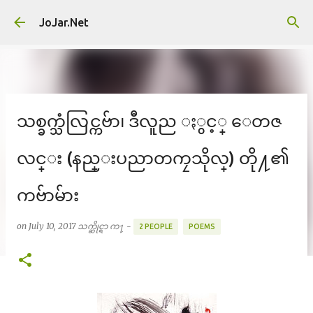
Skip to main content
JoJar.Net
သစ္ခက္သံလြင္ကဗ်ာ၊ ဒီလူည ႏွင့္ ေတဇ
လင္း (နည္းပညာတကၠသိုလ္) တို႔၏
ကဗ်ာမ်ား
on
July 10, 2017
သက္ဆိုင္ရာ က႑ -
2 PEOPLE
POEMS