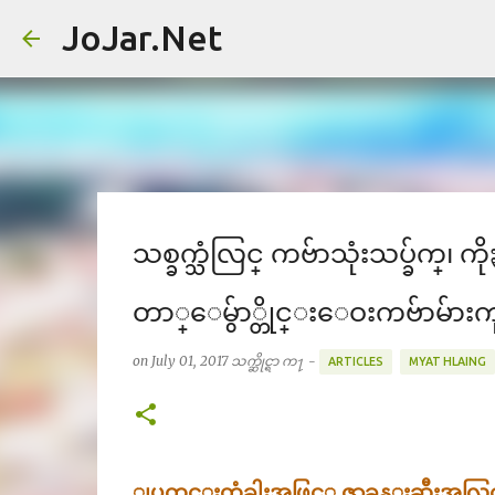
JoJar.Net
သစ္ခက္သံလြင္ ကဗ်ာသုံးသပ္ခ်က္
တာ္ေမ်ွာ္တိုင္းေဝးကဗ်ာမ်ာ
on
July 01, 2017
သက္ဆိုင္ရာ က႑ -
ARTICLES
MYAT HLAING
ျပတင္းတံခါးအဖြင့္ ဇာခန္းဆီးအလြင္