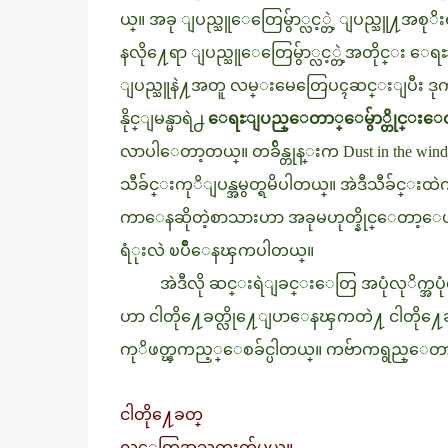
ယ္။ အခု ျပည္သူေတြေမ်ွာ္လင့္တဲ့ ျပည္သူ႔အစုိးရ
နလို႔ေရာ ျပည္သူေတြေမ်ွာ္လင့္တဲ့အတိုင္း
ျပည္သူနဲ႔အတူ လမ္းမေတြေပၚဆင္းျပီး ဒုကၡေတြက
နိုင္ျမန္မာရဲ႕
ေရႊျပည္ေတာ္ေမ်ွာ္တိုင္းေ
လာပါေတာ့တယ္။ တခ်ိန္တုန္းက Dust in the wi
သီခ်င္းကုိျပန္အမွတ္ရမိပါ
တယ္။ အဲဒီသီခ်င္းထ
ကာေနဆိုတဲ့စာသားဟာ အခုမဟုတ္နိုင္ေတာ
ရံုးလဲ ၿပိဳေနၾကပါတယ္။
အဲဒီလို ဆင္းရဲျခင္းေတြ အပုံလုိက္အပု
ဟာ ငါတို႔ေခတ္လို႔ေျပာေနၾကတဲ႔ ငါတို႔ေခတ္ဆိ
ကုိဖတ္ၾကည့္ေစခ်င္ပါတယ္။ ကဗ်ာကရွည္ေတာ့ 
ငါတို႔ေခတ္
လူေတြအသက္ရႈက်ပ္တယ္။