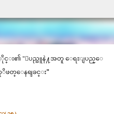
Skip to main content
၊ ကိုႏိုင္း၏ "ျပည္သူနဲ႔အတူ ေရႊျပည္ေ
းကုိဖတ္ေနရျခင္း"
့( ၁၈ )