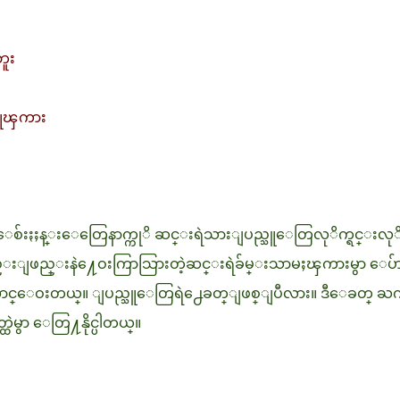
ူး
ူၾကား
ေစ်းႏႈန္းေတြေ
နာက္ကုိ ဆင္းရဲသားျပည္သူေတြလုိက္ရင္းလု
္းျဖည္း
နဲ႔ေဝးကြာသြားတဲ့ဆင္းရဲခ်မ္းသာမႈၾကားမွာ ေပ်ာက္
ေအာင္ေဝးတယ္။ ျပည္သူေတြရဲ႕ေခတ္ျဖစ္ျပီလား။ ဒီေခတ္ ႀက
ထဲ
မွာ ေတြ႔နိုင္ပါတယ္။