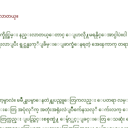
္းလာတယ္။
က္နိုင္စြမ္း နည္းလာတယ္ေ
တာင္ ေျပာလို႔မရနိုင္ေအာင္ပါပဲ။
ငါ
လာျပီး ရွင္သန္မႈကုိျခိ
မ္းေျခာက္ခံေနရတဲ့ အေၾကာက္ တရ
မွာလဲ။ ၿမိဳ႕ျ
ပမွာေနတဲ႔ျပည္သူေတြကလည္း ေပတရာ လမ
င္းေ
တြ အပုံလုိက္ အတုံးအရုံးလဲျပိဳက်ေနသလုိ ေက်းလက္ 
ြက္လည္း ျပည္တြင္းစစ္ဒဏ္နဲ႔ ေမ်ွာ္လင့္ျခင္းေတြ ေသဆုံး