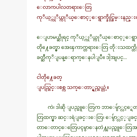
ေလာကပါလတရားေတြ
ကုိယ့္ကုိယ္ကုိယ္ေစာင့္ေရွာက္နို
င္စြမ္းနည
ေျပာမယ္ဆိုရင္ ကုိယ့္ကုိယ္ကုိယ္ေ
စာင့္ေရွာ
တို႔ေခတ္မွာ အေၾကာက္တရားေတြ တို
းသထက္တိုး
ခတ္ဆီကုိျပန္ေရာက္ေနပါျပီ။ ဒါ့အျ
ပင္...
ငါတို႔ေခတ္
ျပည္တြင္းစစ္က သက္ေတာ္ရွည္တယ္တဲ့။
ကဲ၊ ဒါဆို ျပည္သူေတြက ဘာေမ်ွာ္လင့္ရေတာ့
တြထက္မွာ ဆင္းရဲျခင္းေတြ၊ ေမ်ွာ္လင့္ျခ
တာေတာင္ေတြေပၚမွာေနတဲ႔ျ
ပည္သူေတြအတ