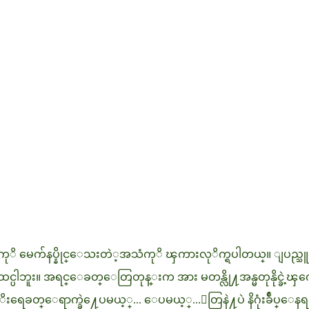
ိ မေက်နပ္နိုင္ေသးတဲ
့အသံကုိ ၾကားလုိက္ရပါတယ္။ ျပည္သ
ထင္ပါဘူး။ အရင္ေခတ္ေတြတုန္းက အား မတန္လို႔အန္မတုနိုင္ခဲ့ၾ
ုိးရေခတ္ေရာက္ခဲ႔ေပမယ့္...
ေပမယ့္...ေတြနဲ႔ပဲ နိဂုံးခ်ဳပ္ေ