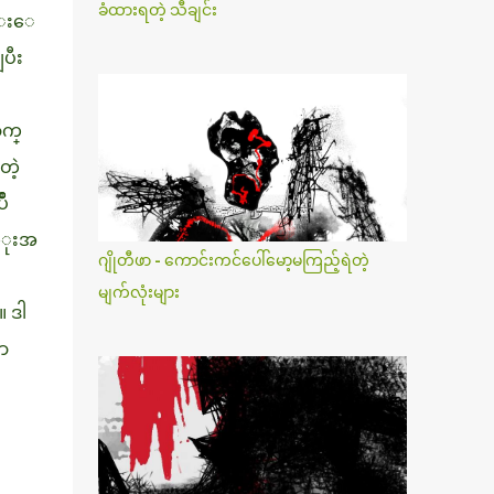
ခံထားရတဲ့ သီချင်း
င္းေ
ပီး
က္
တဲ့
ဳ
ံုးအ
ဂျိုတီဖာ - ကောင်းကင်ပေါ်မော့မကြည့်ရဲတဲ့
မျက်လုံးများ
။ ဒါ
ာ