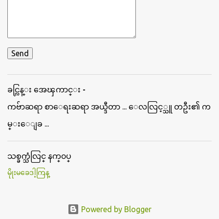
ခင္လြန္း အေၾကာင္း -
ကဗ်ာဆရာ စာေရးဆရာ အယ္ဒီတာ ... ေလလြင့္သူ တဦး၏ က
မ္းေျခ ...
သစ္ခက္သံလြင္ နက္၀ပ္
မိုုးမခေဒါ့ကြန္
Powered by Blogger