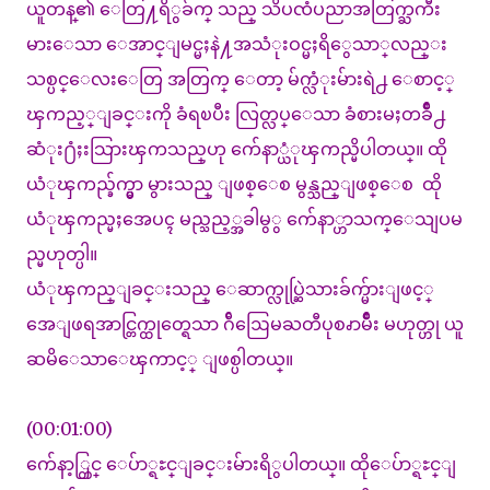
ယူတန္၏ ေတြ႔ရိွခ်က္ သည္ သိပၸံပညာအတြက္ႀကီး
မားေသာ ေအာင္ျမင္မႈနဲ႔အသံုးဝင္မႈရိွေသာ္
လည္း
သစ္ပင္ေလးေတြ အတြက္ ေတာ့ မ်က္လံုးမ်ားရဲ႕ ေစာင့္
ၾကည့္ျခင္းကို ခံရၿပီး လြတ္လပ္ေသာ ခံစားမႈတခ်ဳိ႕
ဆံုး႐ံႈးသြားၾကသည္
ဟု က်ေနာ္ယံုၾကည္မိပါတယ္။ ထို
ယံု
ၾကည္ခ်က္မွာ မွားသည္ ျဖစ္ေစ မွန္သည္ျဖစ္ေစ ထို
ယံုၾကည္မႈအေပၚ မည္သည့္အခါမွွ က်ေနာ္ဟာသက္ေသျပမ
ည္မဟုတ္ပါ။
ယံုၾကည္ျခင္းသည္ ေဆာက္လုပ္ဆြဲသား
ခ်က္မ်ားျဖင့္
အေျဖရအာင္တြက္ထုတ္ရေသာ ဂ်ီဩေမႀတီပုစၧာမ်ဳိး မဟုတ္ဟု ယူ
ဆမိေသာေၾကာင့္ ျဖစ္ပါတယ္။
(00:01:00)
က်ေနာ့္တြင္ ေပ်ာ္ရႊင္ျခင္းမ်ား
ရိွပါတယ္။ ထိုေပ်ာ္ရႊင္ျ