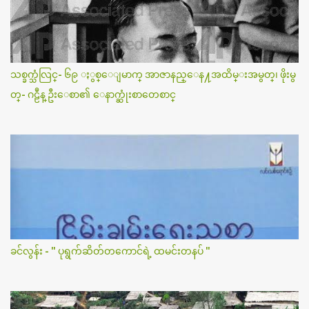
သစ္ခက္သံလြင္- ၆၉ ႏွစ္ေျမာက္ အာဇာနည္ေန႔အထိမ္းအမွတ္၊ ဖိုးမွ
တ္- ဂဠဳန္ ဦးေစာ၏ ေနာက္ဆုံးစာတေစာင္
ခင်လွန်း - " ပုရွက်ဆိတ်တကောင်ရဲ့ ထမင်းတနပ် "