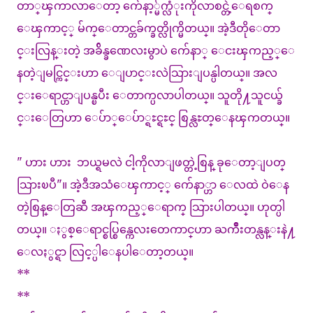
တာ္
ၾကာလာေတာ့ က်ေနာ့္မ်က္လံုးကိုလာစင္တဲ့ေ
ရစက္
ေၾကာင့္ မ်က္ေတာင္တခ်က္ခတ္လိုက္မိတယ္။
အဲ့ဒီတိုေတာ
င္းလြန္းတဲ့ အခ်ိန္ခဏေလးမွာပဲ က်ေနာ္ ေငးၾကည့္ေ
နတဲ့ျမင္ကြင္းဟာ ေျပာင္းလဲသြားျပန္ပါတယ္။ အလ
င္းေ
ရာင္ဟာျပန္ၿပီး ေတာက္ပလာပါတယ္။ သူတို႔သူငယ္ခ်
င္းေတြဟာ ေပ်ာ္ေပ်ာ္ရႊင္ရႊင္ စြန္လႊတ္ေ
နၾကတယ္။
" ဟား ဟား ဘယ္ရမလဲ ငါ့ကိုလာျဖတ္တဲ့စြန္ ခုေတာ့ျပတ္
သြားၿပီ"။ အဲ့ဒီအသံေ
ၾကာင့္ က်ေနာ္ဟာ ေလထဲ ဝဲေန
တဲ့စြန္ေတြဆီ အၾကည့္ေရာက္ သြားပါတယ္။ ဟုတ္ပါ
တယ္
။ ႏွစ္ေရာင္စပ္စြန္ကေလးတေကာင္
ဟာ ႀကိဳးတန္လန္းနဲ႔
ေလႏွင္ရာ လြင့္ပါေနပါေတာ့တယ္။
**
**