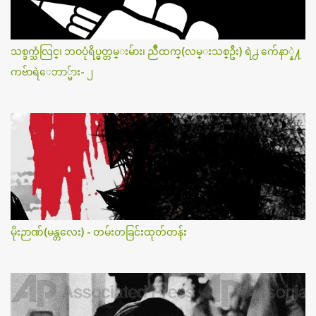
သစ္ခက္သံလြင္၊ ဘဝပုံရိပ္မွတ္တမ္းမ်ား၊ ညိဳထက္(လမ္းသစ္ဦး) ရဲ႕ က်ေနာ္နဲ႔
ကဗ်ာရဲေဘာ္မ်ား- ၂
မိုးဉာဏ်(မန္တလေး) - တမ်းတခြင်းထုတ်တန်း