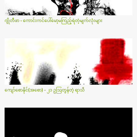
ဂျိုတီဖာ - ကောင်းကင်ပေါ်မော့မကြည့်ရဲတဲ့မျက်လုံးများ
ကျော်စောနိုင်(အစော) - ၂၁ ဥဩတွန်တဲ့ ရာသီ