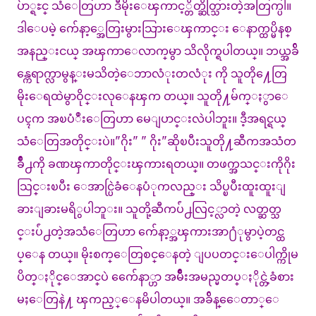
ပ်ာ္ရႊင္ သံေတြဟာ ဒီမိုးေၾကာင့္တိတ္ဆိတ္သြားတဲ့
အတြက္ပါ။
ဒါေပမဲ့ က်ေနာ့္အေတြး
မွားသြားေၾကာင္း ေနာက္ထပ္မိနစ္
အနည္းငယ္ အၾကာေလာက္
မွာ သိလိုက္ရပါတယ္။ ဘယ္အခ်ိ
န္ကေရာက္လာမွန္းမသိတဲ့ေ
ဘာလံုးတလံုး ကို သူတို႔ေတြ
မိုးေရထဲမွာဝိုင္းလုေ
နၾက တယ္။ သူတို႔မ်က္ႏွာေ
ပၚက အၿပံဳးေတြဟာ မေျပာင္းလဲပါဘူး။ ဒီ့အရင္ရယ္
သံေတြအတိုင္းပဲ။"ဂိုး
" " ဂိုး"ဆိုၿပီးသူတို႔ဆီကအသံတ
ခ်ဳိ
႕ကို ခဏၾကာတိုင္းၾကားရတယ္။ တဖက္အသင္
းကိုဂိုး
သြင္းၿပီး ေအာင္ပြဲခံေနပံုကလည္း သိပ္ၿပီးထူးထူးျ
ခားျခားမရိွပါဘူ
း။ သူတို့ဆီကပ်ံ႕လြင့္လာတဲ့ လတ္ဆတ္သ
င္းပ်ံ႕တဲ့အသံေတြဟာ က်ေနာ့္အၾကားအာ႐ံုမွာပဲ့တင္ထ
ပ္ေ
န တယ္။ မိုးစက္ေတြစင္ေနတဲ့ ျပပတင္းေပါက္ကိုမ
ပိတ္ႏိုင္ေအာင္
ပဲ က်ေေနာ္ဟာ အမ်ဳိးအမည္မတပ္ႏိုင္တဲ့
ခံစား
မႈေတြနဲ႔ ၾကည့္ေနမိပါတယ္။ အခ်ိန္ေေတာ္ေ