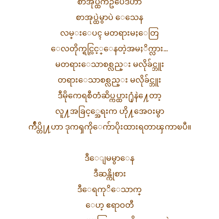
စာအုပ္ထဲကဥပေဒဟာ
စာအုပ္ထဲမွာပဲ ေသေန
လမ္းေပၚ မတရားမႈေတြ
ေလတိုက္ရင္လြင့္ေနတဲ့အမႈိက္လား...
မတရားေသာစစ္လည္း မလိုခ်င္ဘူး
တရားေသာစစ္လည္း မလိုခ်င္ဘူး
ဒီမိုကေရစီတံဆိပ္ကပ္ထား႐ုံနဲ႔ေတာ့
လူ႔အခြင့္အေရးက ဟို႔အေဝးမွာ
က်ဳပ္တို႔ဟာ ဒုကၡကိုေက်ာပိုးထားရတာၾကာၿပီ။
ဒီေျမမွာေန
ဒီဆန္ကိုစား
ဒီေရကုိေသာက္
ေဟ့ ဧရာဝတီ