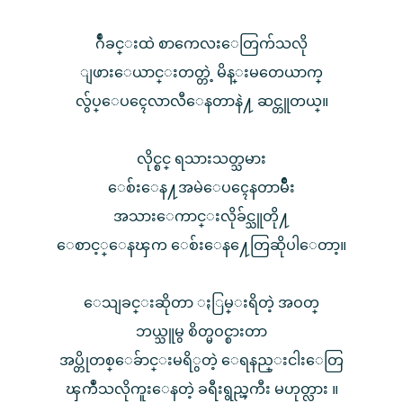
ဂ်ဳံခင္းထဲ စာကေလးေတြက်သလို
ျဖားေယာင္းတတ္တဲ့ မိန္းမတေယာက္
လွ်ပ္ေပၚေလာလီေနတာနဲ႔ ဆင္တူတယ္။
လိုင္စင္ ရသားသတ္သမား
ေစ်းေန႔အမဲေပၚေနတာမ်ိဳး
အသားေကာင္းလိုခ်င္သူတို႔
ေစာင့္ေနၾက ေစ်းေန႔ေတြဆိုပါေတာ့။
ေသျခင္းဆိုတာ ႏြမ္းရိတဲ့ အဝတ္
ဘယ္သူမွ စိတ္မဝင္စားတာ
အပ္တိုတစ္ေခ်ာင္းမရိွတဲ့ ေရနည္းငါးေတြ
ၾကဳံသလိုကူးေနတဲ့ ခရီးရွည္ၾကီး မဟုတ္လား ။