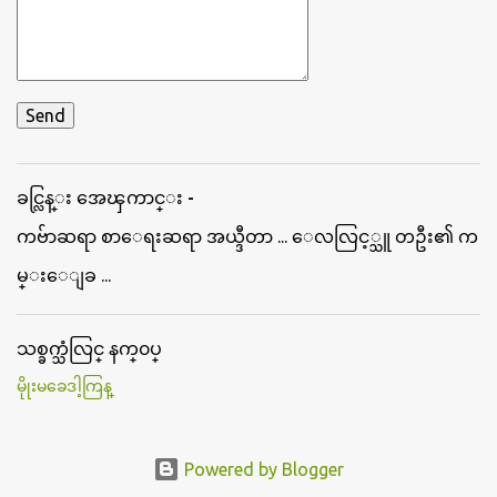
ခင္လြန္း အေၾကာင္း -
ကဗ်ာဆရာ စာေရးဆရာ အယ္ဒီတာ ... ေလလြင့္သူ တဦး၏ က
မ္းေျခ ...
သစ္ခက္သံလြင္ နက္၀ပ္
မိုုးမခေဒါ့ကြန္
Powered by Blogger