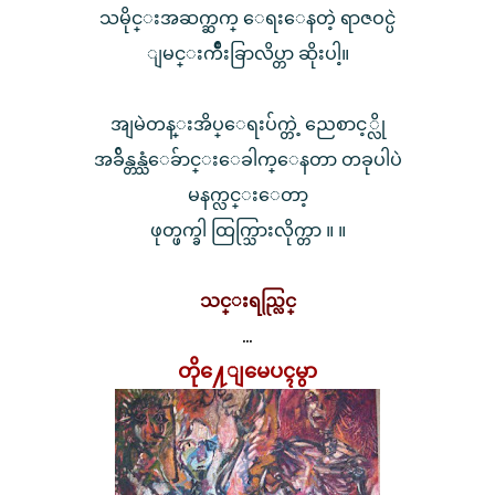
သမိုင္းအဆက္ဆက္ ေရးေနတဲ့ ရာဇဝင္ပဲ
ျမင္းက်ိဳးခြာလိပ္တာ ဆိုးပါ့။
အျမဲတန္းအိပ္ေရးပ်က္တဲ့ ညေစာင့္လို
အခ်ိန္တန္သံေခ်ာင္းေခါက္ေနတာ တခုပါပဲ
မနက္လင္းေတာ့
ဖုတ္ဖက္ခါ ထြက္သြားလိုက္တာ ။ ။
သင္းရည္လြင္
...
တို႔ေျမေပၚမွာ