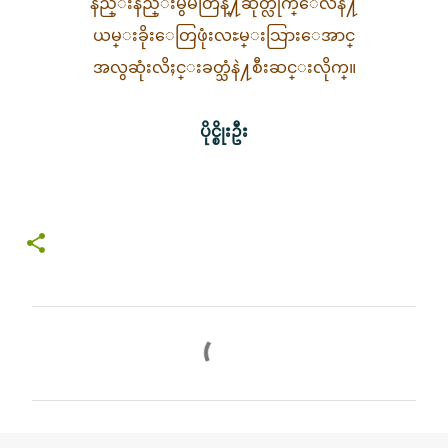
နည္းနည္းမွမတြန္႔ဆုတ္လိုက္ေလနဲ႔
ယမ္းခိုးေတြဖုံးလႊမ္းသြားေအာင္
အလွဆုံးလိႈင္းခတ္သံနဲ႔စီးဆင္းလိုက္။
ပိုင္စိုးဦး
C
o
m
m