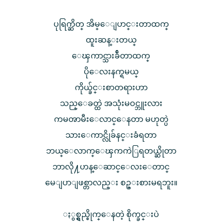
ပုရြက္ဆိတ္ အိမ္ေျပာင္းတာထက္
ထူးဆန္းတယ္
ေၾကာင္သားခ်ီတာထက္
ပိုေလးနက္ရမယ္
ကိုယ္ခ်င္းစာတရားဟာ
သည္ေခတ္ထဲ အသုံးမဝင္ဘူးလား
ကမၻာမီးေလာင္ေနတာ မဟုတ္ပဲ
သားေကာင္လိုခ်နင္းခံရတာ
ဘယ္ေလာက္ေၾကကဲြရတယ္ဆိုတာ
ဘာလို႔ဟန္ေဆာင္ေလးေတာင္
မေျပာျဖစ္တာလည္း စဥ္းစားမရဘူး။
ႏွစ္ရွည္စိုက္ေနတဲ့ စိုက္ခင္းပဲ