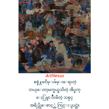
ArtNexus
စစ္နဲ႔ၿငိမ္းခ်မ္းေရးတဲ့
ဘယ္ေတာ့မက္မယ္မသိတဲ့ အိပ္မက္
ေႏြမွာ ပ်ိဳးမိတဲ့ သစ္ပင္
အရိပ္ကိုေစာင့္တဲ့ ကြင္းျပင္ထဲ။