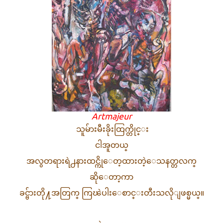
Artmajeur
သူမ်ားမီးခိုးထြက္တိုင္း
ငါအူတယ္
အလွတရားရဲ႕နားထင္ကိုေတ့ထားတဲ့ေသနတ္တလက္
ဆိုေတာ့ကာ
ခင္ဗ်ားတို႔အတြက္ ကြၽဲပါးေစာင္းတီးသလိုျဖစ္မယ္။