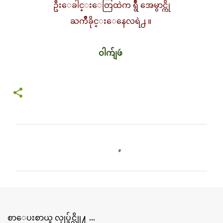
ဦးေခါင္းေတြထဲက ရွဳိ အေမွာင္ကို
ႀကိဳခိုင္းေနေလရဲ႕ ။
ဝါက်ျဖဴ
C
o
m
m
e
n
စာေပးစာယူ လုုပ္ခ်င္လိုု႔ ...