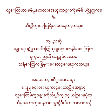
လူေတြဟာ ၿမိဳ႕ကေလးအေၾကာင္းကိုၿမိဳခ်ျပစ္လိုက္ႀကၿ
ပီး
တိတ္ဆိတ္မႈေတြရီေဝေနေတာ့တယ္။
ည....ညဆို
ဖန္သားျပင္ထဲမွာ ေပ်ာက္ကြယ္ျခင္းတုန္ခါမႈေတြက
ငွက္ေတြကို လန္႔ပ်ံေအာင္
သရဲေတြကစြမ္းေဆာင္ေနၾကတယ္။
အခုေတာ့ ၿမိဳ႕ကေလးမွာ
ေန႔ခင္းေၾကာင္ေတာင္ကိုအေမွာင္ခ်
လူေတြမ်က္ဝန္းကိုလ်ွပ္တပ်က္ ဝင္...ဝင္ဆြဲေနပုံက
တိမ္ေတာက္ေနတဲ့ေမွာင္ရီပ်ိဳးပ်က ထလာသလို