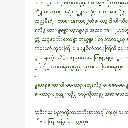
တကယ္ေတာ့ ဗမာ့အသိုင္းအဝန္းဆိုတာ မူးယစ
လို႔ အေကာင္းဆုံး လူ႔အသိုင္း အဝန္း
တယ္သမီးရဲ့ ။ ဘာေၾကာင့္လဲဆိုေတာ့ ငါးပါးသ
ရလို႔ တားျမစ္ထားတဲ့အျပင္၊ အတင္းေျပာသ
တ္တဲ့ ယဥ္ေက်းမႈထဲမွာ ဘယ္သူေတြ ဘာလုပ္တယ္
ရာင္းတဲ့ သူေတြ၊ ျဖန္႔ခ်ိတဲ့သူေတြကို ဖမ္းခ်
မွာေန တဲ့ ႏိုင္ငံေရးသမားေတြရိွရင္၊ လူထု အက်ဳိ
င္ ခ်က္ခ်င္း အေရးယူလို႔ ရတာေပါ့သမီးရယ္။
-
မူးယစ္ေဆးဝါးမေကာင္းဘူးလို႔ ေဖေဖမေျပာ
ေကာင္းလြန္းလို႔ စလိုက္မိတာနဲ႔အဆုံးမသတ္ႏ
-
သမီးရယ္ ပညာကိုသာႀကဳိးစားသင္ပါကြယ္၊ ေဆ
က်ႌေတြ အနံ႔စြဲတတ္တယ္။