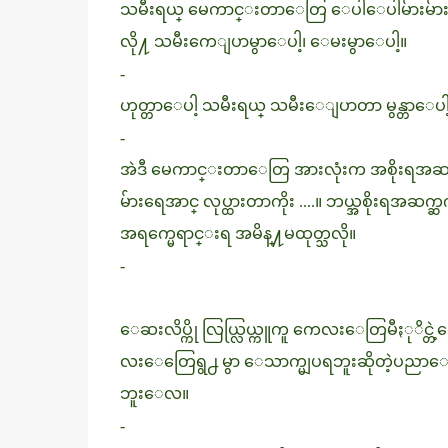
သမီးရယ္ မေကာင္းတာေတြ ေပါေပါမ်ားမ်ားလြယ္
လို႔ သမီးကေျပာမွာေပါ့၊ ေမးမွာေပါ့။
-
ဟုတ္တာေပါ့ သမီးရယ္ သမီးေျပာတာ မွန္တာေပါ
-
အဲဒီ မေကာင္းတာေတြ အားလုံးက အစိုးရအဆက္ဆက
မ်ားရေအာင္ လုပ္ထားတာကိုး ....။ ဘယ္အစိုးရအ
အရက္မေရာင္းရ အမိန္႔မထုတ္သလို။
-
ေဆးလိပ္ကို လြယ္လြယ္ကူကူ ကေလးေတြမီႏုိင္တဲ့
လးေတြေရွ႕ မွာ ေသာက္မျပရဘူးဆိုတဲ့ပညာ
ဘူးေလ။
-