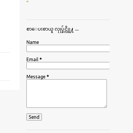
"
စာေပးစာယူ လုုပ္ခ်င္လိုု႔ ...
Name
Email
*
Message
*