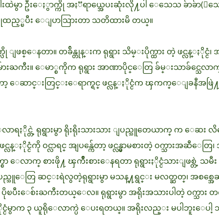
းထဲမွာ ဦးေႏွာက္ကို အႏၱရာယ္အေပးဆုံးလို႔ပါ ေသေသ ခ်ာခ်ာ(ေ
္ကိုထည့္ၿပီး ေျပာသြားတာ သတိထားမိ တယ္။
ု ျဖစ္ေနတာ။ တခ်ိန္တုန္းက ရုရွား သိမ္းပိုက္ထား တဲ့ ဖင္လန္ႏိုင္ငံ၊ 
က္က အမ်ားႀကီး။ ေမာ္စကိုက ရုရွား အာဏာပိုင္ေတြ ခ်မ္းသာခ်င္သေလာက္
တာ့ ေဆာင္းတြင္းေရာက္ရင္ ဖင္လန္ႏိုင္ငံက ၾကက္ေျခနီအဖြဲ႔
ဲ့ ရုရွားမွာ ရိုးရိုးသားသား ျပည္သူတေယာက္ က ေဆး လိပ္
န္ႏိုင္ငံကို ဝင္လာရင္ အျပန္က်ေတာ့ ဖင္လန္မွာမစားတဲ့ ဝက္သားအဆီေတြ၊
္စာ ေလာက္ စားဖို႔ ၾကဳိးစားေနရတာ ရုရွားႏိုင္ငံသားျဖစ္တဲ့ သမီ
ျပည္သူေတြ ဆင္းရဲလွတဲ့ရုရွားမွာ မသန္႔ရွင္း မလတ္ဆတ္၊ အစစ္အ
ထက္ ပိုၿပီးေစ်းႀကီးတယ္ေလ။ ရုရွားမွာ အရိုးအသားပါတဲ့ ဝက္သား တ
ႏိုင္ငံမွာက ၃ ယူရိုေလာက္ပဲ ေပးရတယ္။ အရိုးလည္း မပါဘူးေပါ့ 