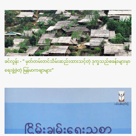
ခင်လွန်း - " မှတ်တမ်းတင်သိမ်းဆည်းထားသင့်တဲ့ ဒုက္ခသည်စခန်းများမှာ
ရေးဖွဲ့ခဲ့တဲ့ မြန်မာကဗျာများ"