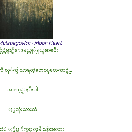
ulabegovich - Moon Heart
္ရိပ္ထဲမွာ႐ွိေနမယ္လုိ႔ယူဆၿပီး
ု လုိက္ပါလာရတဲ့တေစၦတေကာင္ရဲ႕
အတင့္ရဲမႈမ်ဳိးပါ
ႏွလုံးသားထဲ
ထဲပဲ ႏွိပ္လုိက္ရင္ လူမိသြားမလား