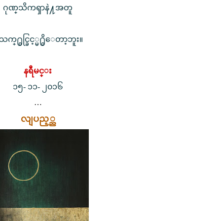
ဂုဏ္
သိကၡာနဲ႔အတူ
က္႐ွင္ခြင့္မ႐ွိေတာ့ဘူး။
နရီမင္
း
၁၅- ၁၁- ၂၀၁၆
…
လျပည့္ည