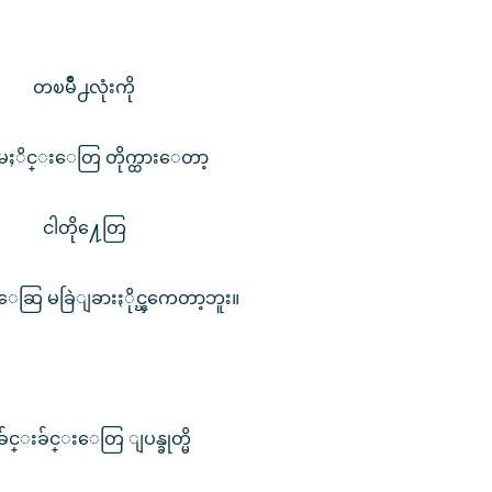
တၿမိဳ႕လုံးကို
ိုးမႈိင္းေတြ တိုက္ထားေတာ့
ငါတို႔ေတြ
္ေဆြ မခြဲျခားႏိုင္ၾကေတာ့ဘူး။
်င္
းခ်င္
းေတြ ျပန္ခုတ္မိ