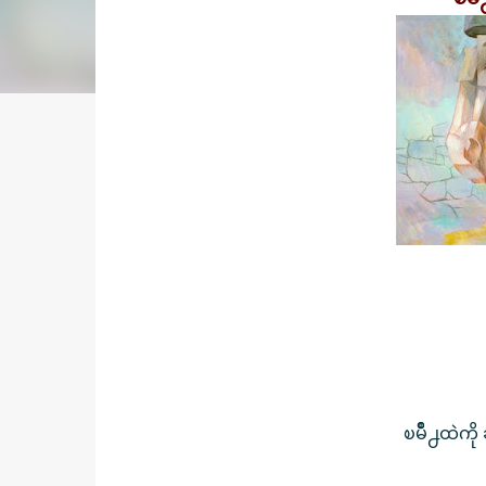
ၿမိဳ႕ထဲကို 