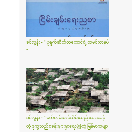
ခင်လွန်း - " ပုရွက်ဆိတ်တကောင်ရဲ့ ထမင်းတနပ်
"
ခင်လွန်း - " မှတ်တမ်းတင်သိမ်းဆည်းထားသင့်
တဲ့ ဒုက္ခသည်စခန်းများမှာရေးဖွဲ့ခဲ့တဲ့ မြန်မာကဗျာ