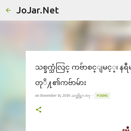
JoJar.Net
သစ္ခက္သံလြင္ ကဗ်ာစင္ျမင့္၊ 
တုိ႔၏ကဗ်ာမ်ား
on
November 14, 2016
သက္ဆိုင္ရာ က႑ -
POEMS
ၿမိ