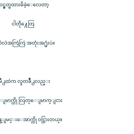
င္မွတ္မထားမိခဲ့ေလေတာ့
ငါတို႔ေတြ
လဲအကြဲကြဲ အတုံးအ႐ုံးပဲ။
မိဳ႕ထဲက လူတခ်ဳိ႕လည္း
ျမာက္လို လြတ္ေျမာက္ျငား
န္ျမင္းေအာက္ကို ဝင္သြားတယ္။