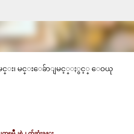
Skip to main content
နရီမင္း၊ မင္းေခ်ာျမင့္ႏွင့္ ေဝယု
ဳ႕တၿမိဳ႕ရဲ႕ က်ဆုံးခန္း