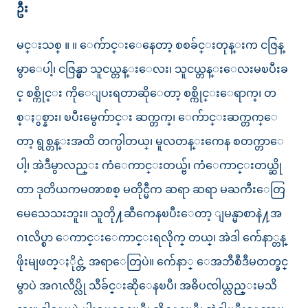
ဦး
မင္းသစ္ ။ ။ ေက်ာင္းေနေတာ့ စစခ်င္းတုန္းက ငဇြန္
မွာေပါ့၊ ငဇြန္မွာ သူငယ္တန္းေလး၊ သူငယ္တန္းေလးမၿပီးခ
င္ စစ္ကိုင္း ကိုေျပးရတာဆိုေတာ့ စစ္ကိုင္းေရာက္၊ တ
စ္ႏွစ္နား၊ ၿပီးမွေက်ာင္း ဆက္တက္၊ ေက်ာင္းဆက္တက္ေ
တာ့ ရွစ္တန္းအထိ တက္ပါတယ္၊ မူလတန္းကေန စတက္တာေ
ပါ့၊ အဲဒီမွာလည္း ကံေကာင္းတယ္ဗ်၊ ကံေကာင္းတယ္ဆို
တာ ဒုတိယကမၻာစစ္ မတိုင္မီက ဆရာ ဆရာ မႀကီးေတြ
မေသေသးဘူး။ သူတို႔ဆီကေနၿပီးေတာ့ ျမန္မာစာနဲ႔အ
ဂၤလိပ္စာ ေကာင္းေကာင္းရလိုက္ တယ္၊ အဲဒါ က်ေနာ္တန္
ဖိုးမျဖတ္ႏိုင္တဲ့ အရာေတြပဲ။ က်ေနာ္ ေအဘီစီဒီမတတ္ခင္
မွာပဲ အဂၤလိပ္လို သီခ်င္းဆိုေနၿပီ၊ အဓိပၸါယ္လည္းမသိ