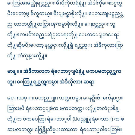
ေကြၽးမယ္ဆိုရင္လည္း မီးဖိုကိုထရံနဲ႔၊ အဲဒါကိုေစာင္ပတ္ၿ
ပီးေတာ့မွ ခ်က္ရတယ္။ မီးျမင္မွာစိုးလို႔။ ေဘးအျပင္ဧည့္သ
ည္ လာတယ္လို႔ထင္သြားၾကမွာစိုးလို႔။ ေနာင္လည္း သူ
တို႔ဗကပမ်ားစည္းရံုးေရးတို႔ ေဟာေျပာေရး
တို႔ဆိုၿပီးေတာ့ နယ္ဆင္းလို႔ရွိ ရင္လည္း အဲဒီကုလားရြာ
တို႔ ကံကုန္းတို႔။
မာန္ ။ ။ အဲဒီကာလက ရဲေဘာ္ျဖဴနဲ႔ ဗကပမတည့္ၾက
ဘူး၊ ေတြ႔ရင္သတ္ၾကမွာ၊ အဲဒီလိုလား ဆရာ
မင္းသစ္ ။ ။ မတည့္ဘူး၊ သတ္ၾကမွာ၊ ေနဦးဗ်၊ က်ေနာ္မွား
သြားၿပီ ရဲေဘာ္ျဖဴက ဗကပဘက္က၊ ႏို႔တလံုးစိန္
တို႔က ဗကပေတြ၊ ရဲေဘာ္ဝါ (ျပည္သူ႔ရဲေဘာ္) က ဖ
ဆပလဘက္က၊ ငဇြန္ကိုသိမ္းထားတာ ရဲေဘာ္ဝါေတြဗ်။