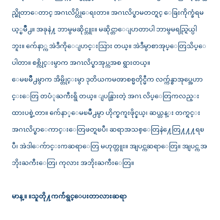
ည္ဆိုတာေတာင္ အဂၤလိပ္လိုေရးတာ။ အဂၤလိပ္စာမတတ္ရင္ ေခြးကိုက္ခံရမ
ယ့္ၿမိဳ႕။ အခုနဲ႔ ဘာမွမဆိုင္ဘူး။ မဆိုင္တာေျပာတာပါ ဘာမွမရည္ရြယ္ပါ
ဘူး။ က်ေနာ္က အဲဒီကိုေျပာင္းသြား တယ္။ အဲဒီမွာစာအုပ္ေတြသိပ္ေ
ပါတာ။ စစ္ကိုင္းမွာက အဂၤလိပ္စာအုပ္ကအစ ရွားတယ္။
ေမၿမိဳ႕မွာက အိမ္တိုင္းမွာ ဒုတိယကမၻာစစ္မတိုင္မီက လက္က်န္စာအုပ္အေဟာ
င္းေတြ တပံုႀကီးရွိ တယ္။ ျပန္သြားတဲ့ အဂၤ လိပ္ေတြကလည္း
ထားပစ္ခဲ့တာ။ က်ေနာ္ေမၿမိဳ႕မွာ ဟိုက္စကူးဖိုင္နယ္၊ ဆယ္တန္း တက္ရင္း
အဂၤလိပ္စာေကာင္းေတြဖတ္ရၿပီ၊ ဆရာအသစ္ေတြနဲ႔ေတြ႔႔႔ရၿ
ပီ၊ အဲဒါေက်ာင္းကဆရာေတြ မဟုတ္ဘူး။ အျပင္ကဆရာေတြ။ အျပင္က အ
ဘိုးႀကီးေတြ၊ ကုလား အဘိုးႀကီးေတြ။
မာန္ ။ ။သူတို႔ကက်ဴရွင္ေပးတာလားဆရာ