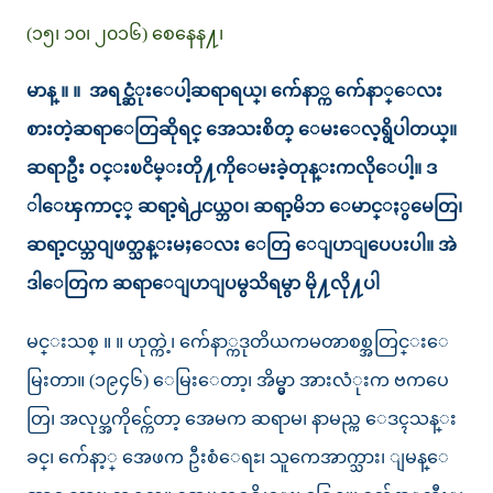
(၁၅၊ ၁၀၊ ၂၀၁၆) စေနေန႔၊
မာန္ ။ ။ အရင္ဆံုးေပါ့ဆရာရယ္၊ က်ေနာ္က က်ေနာ္ေလး
စားတဲ့ဆရာေတြဆိုရင္ အေသးစိတ္ ေမးေလ့ရွိပါတယ္။
ဆရာဦး ဝင္းၿငိမ္းတို႔ကိုေမးခဲ့တုန္းကလိုေပါ့။ ဒ
ါေၾကာင့္ ဆရာ့ရဲ႕ငယ္ဘဝ၊ ဆရာ့မိဘ ေမာင္ႏွမေတြ၊
ဆရာ့ငယ္ဘဝျဖတ္သန္းမႈေလး ေတြ ေျပာျပေပးပါ။ အဲ
ဒါေတြက ဆရာေျပာျပမွသိရမွာ မို႔လို႔ပါ
မင္းသစ္ ။ ။ ဟုတ္ကဲ့၊ က်ေနာ္ကဒုတိယကမၻာစစ္အတြင္းေ
မြးတာ။ (၁၉၄၆) ေမြးေတာ့၊ အိမ္မွာ အားလံုးက ဗကပေ
တြ၊ အလုပ္အကိုင္က်ေတာ့ အေမက ဆရာမ၊ နာမည္က ေဒၚသန္း
ခင္၊ က်ေနာ့္ အေဖက ဦးစံေရႊ၊ သူကေအာက္သား၊ ျမန္ေ