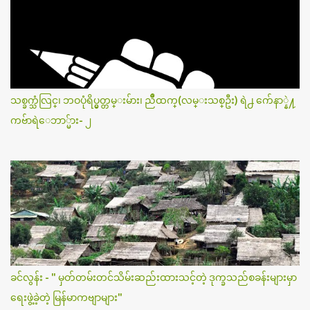
သစ္ခက္သံလြင္၊ ဘဝပုံရိပ္မွတ္တမ္းမ်ား၊ ညိဳထက္(လမ္းသစ္ဦး) ရဲ႕ က်ေနာ္နဲ႔
ကဗ်ာရဲေဘာ္မ်ား- ၂
ခင်လွန်း - " မှတ်တမ်းတင်သိမ်းဆည်းထားသင့်တဲ့ ဒုက္ခသည်စခန်းများမှာ
ရေးဖွဲ့ခဲ့တဲ့ မြန်မာကဗျာများ"