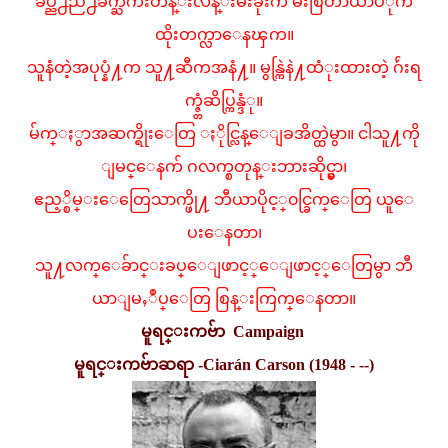
ခပ္ညိဳ႕ညိဳ႕ခ်က္ႀကိဳးတန္းလန္းမီးခိုးက မီးစြဲတာယာပံုက
ထိုးတက္လာေနၾက။
သူနံတဲ့အပုပ္နံ႔က သူ႔ဆီကအနံ႔။ မွန္ကြဲနဲ႔ထံုးထားတဲ့ ဂ်ဴးရ
က္ဇ္တံဆိပ္ကြန္ဒံု။
မ်က္ႏွာအဆက္ရိုးေတြ ႏိုင္လြန္ေျခအိတ္ထဲမွာ။ ငါသူ႔ကို
ျမင္ေနက် ဂလက္စတုန္းဘားဆိုင္မွာ၊
ဧည့္စိမ္းေတြေသာက္ဖို႔ ဘီယာပိုင့္၀င္ခြက္ေတြ ယူေ
ပးေနတာ၊
သူ႔လက္ေခ်ာင္းခပ္ေျဖာင့္ေျဖာင့္ေတြမွာ ဘီ
ယာျမႇဳပ္ေတြ စြန္းကြက္ေနတာ။
မူရင္းကဗ်ာ Campaign
မူရင္းကဗ်ာဆရာ -
Ciarán Carson (1948 - --)