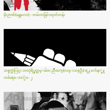
မိုးဉာဏ်(မန္တလေး) - တမ်းတခြင်းထုတ်တန်း
သစ္ခက္သံလြင္၊ ဘဝပုံရိပ္မွတ္တမ္းမ်ား၊ ညိဳထက္(လမ္းသစ္ဦး) ရဲ႕ က်ေနာ္နဲ႔
ကဗ်ာရဲေဘာ္မ်ား- ၂