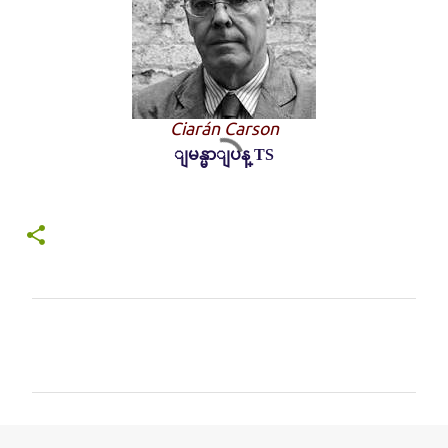
Ciarán Carson
ျမန္မာျပန္ TS
C
o
m
m
e