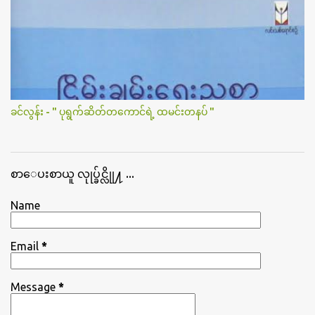
ခင်လွန်း - " ပုရွက်ဆိတ်တကောင်ရဲ့ ထမင်းတနပ် "
စာေပးစာယူ လုုပ္ခ်င္လိုု႔ ...
Name
Email
*
Message
*