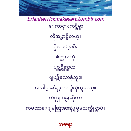
brianherrickmakesart.tumblr.com
ေကာင္းကင္ဆီမွာ
လိုအပ္တာရွိတယ္။
ဦးေမာ့ၿပီး
စိတ္ဆႏၵကို
ပစ္တင္လိုက္တယ္။
ျပန္က်မလာခဲ့ဘူး။
ေခါင္းငံု႔လက္ခံလိုက္ရတယ္။
တံု႔ျပန္မႈဆိုတာ
ကမၻာေျမဆြဲအားနဲ႔မွမသက္ဆိုင္တာပဲ။
အခရာ