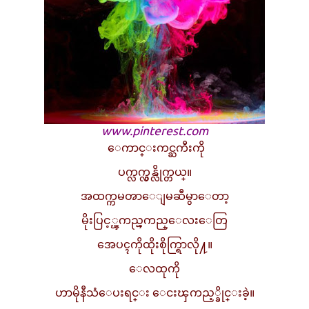
www.pinterest.com
ေကာင္းကင္ႀကီးကို
ပက္လက္လွန္လိုက္တယ္။
အထက္ကမၻာေျမဆီမွာေတာ့
မိုးပြင့္ၾကည္ၾကည္ေလးေတြ
အေပၚကိုထိုးစိုက္ရြာလို႔။
ေလထုကို
ဟာမိုနီသံေပးရင္း ေငးၾကည့္ခိုင္းခဲ့။