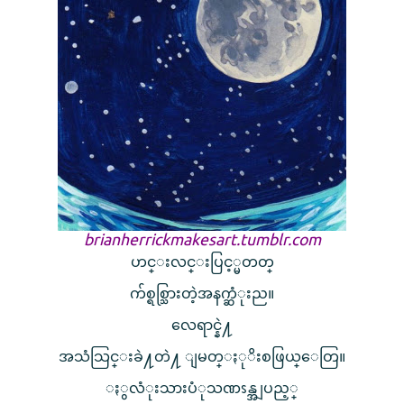
brianherrickmakesart.tumblr.com
ဟင္းလင္းပြင့္မတတ္
က်စ္ရစ္သြားတဲ့အနက္ဆံုးည။
လေရာင္နဲ႔
အသံသြင္းခဲ႔တဲ႔ ျမတ္ႏုိးစဖြယ္ေတြ။
ႏွလံုးသားပံုသဏၭန္အျပည့္