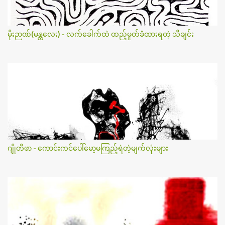
မိုးဉာဏ်(မန္တလေး) - လက်ခေါက်ထဲ ထည့်မှုတ်ခံထားရတဲ့ သီချင်း
ဂျိုတီဖာ - ကောင်းကင်ပေါ်မော့မကြည့်ရဲတဲ့မျက်လုံးများ