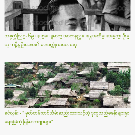
သစ္ခက္သံလြင္- ၆၉ ႏွစ္ေျမာက္ အာဇာနည္ေန႔အထိမ္းအမွတ္၊ ဖိုးမွ
တ္- ဂဠဳန္ ဦးေစာ၏ ေနာက္ဆုံးစာတေစာင္
ခင်လွန်း - " မှတ်တမ်းတင်သိမ်းဆည်းထားသင့်တဲ့ ဒုက္ခသည်စခန်းများမှာ
ရေးဖွဲ့ခဲ့တဲ့ မြန်မာကဗျာများ"