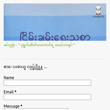
ခင်လွန်း - " ပုရွက်ဆိတ်တကောင်ရဲ့ ထမင်းတနပ် "
စာေပးစာယူ လုုပ္ခ်င္လိုု႔ ...
Name
Email
*
Message
*