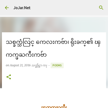
Skip to main content
JoJar.Net
သစ္ခက္သံလြင္ ကေလးကဗ်ာ၊ ရိုးခက္၏ ၾ
ကက္ဖႀကီးကဗ်ာ
on
August 21, 2016
သက္ဆိုင္ရာ က႑ -
POEMS
ၾကက္ဖႀကီး