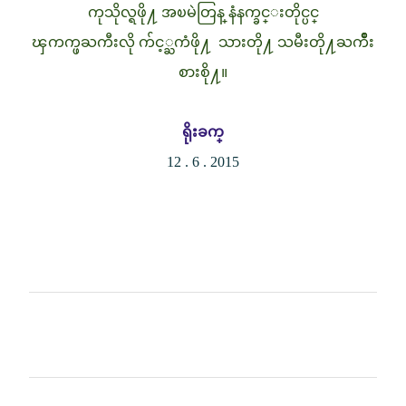
ကုသိုလ္ရဖို႔ အၿမဲတြန္ နံနက္ခင္းတိုင္ပင္
ၾကက္ဖႀကီးလို က်င့္ႀကံဖို႔ သားတို႔ သမီးတို႔ႀကိဳး
စားစို႔။
ရိုးခက္
12 . 6 . 2015
C
o
m
m