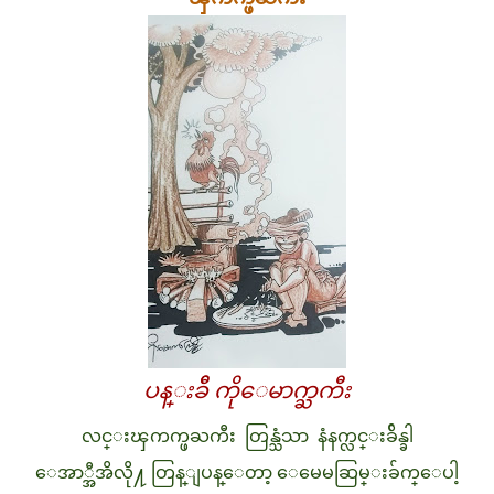
ပန္းခ်ီ ကိုေမာက္ႀကီး
လင္းၾကက္ဖႀကီး တြန္သံသာ နံနက္လင္းခ်ိန္ခါ
ေအာ္အီအိလို႔ တြန္ျပန္ေတာ့ ေမေမဆြမ္းခ်က္ေပါ့