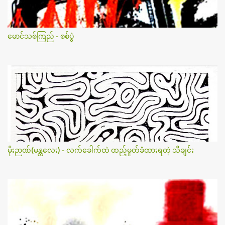
မောင်သစ်ကြည် - စစ်ပွဲ
မိုးဉာဏ်(မန္တလေး) - လက်ခေါက်ထဲ ထည့်မှုတ်ခံထားရတဲ့ သီချင်း