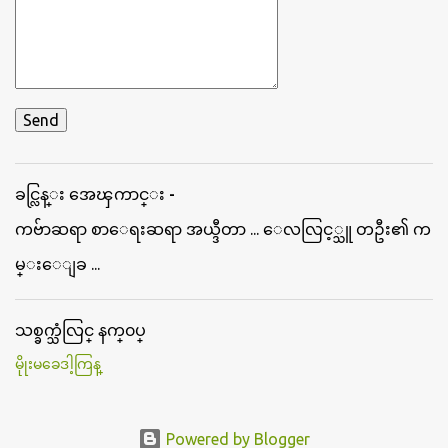
ခင္လြန္း အေၾကာင္း -
ကဗ်ာဆရာ စာေရးဆရာ အယ္ဒီတာ ... ေလလြင့္သူ တဦး၏ က
မ္းေျခ ...
သစ္ခက္သံလြင္ နက္၀ပ္
မိုုးမခေဒါ့ကြန္
Powered by Blogger