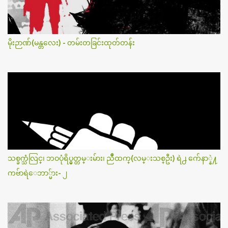
မိုးဉာဏ်(မန္တလေး) - တမ်းတခြင်းထုတ်တန်း
သစ္ခက္သံလြင္၊ ဘဝပုံရိပ္မွတ္တမ္းမ်ား၊ ညိဳထက္(လမ္းသစ္ဦး) ရဲ႕ က်ေနာ္နဲ႔
ကဗ်ာရဲေဘာ္မ်ား- ၂