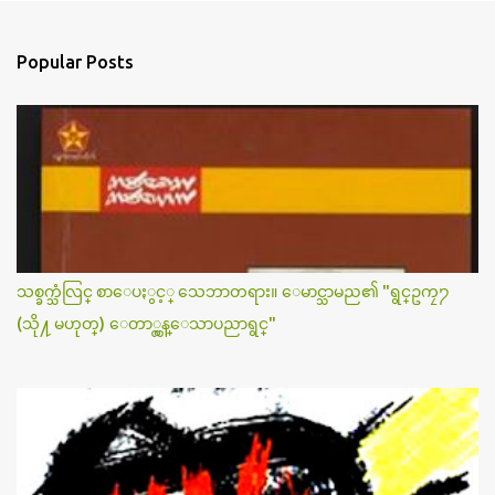
e
n
Popular Posts
t
s
သစ္ခက္သံလြင္ စာေပႏွင့္ သေဘာတရား။ ေမာင္သာမည၏ "ရွင္ဥကၠ႒
(သို႔ မဟုတ္) ေတာ္လွန္ေသာပညာရွင္"