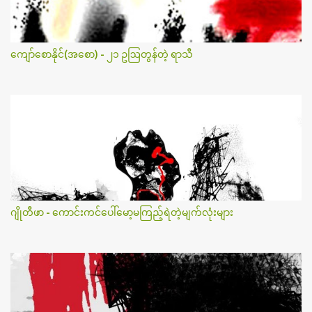
ကျော်စောနိုင်(အစော) - ၂၁ ဥဩတွန်တဲ့ ရာသီ
ဂျိုတီဖာ - ကောင်းကင်ပေါ်မော့မကြည့်ရဲတဲ့မျက်လုံးများ