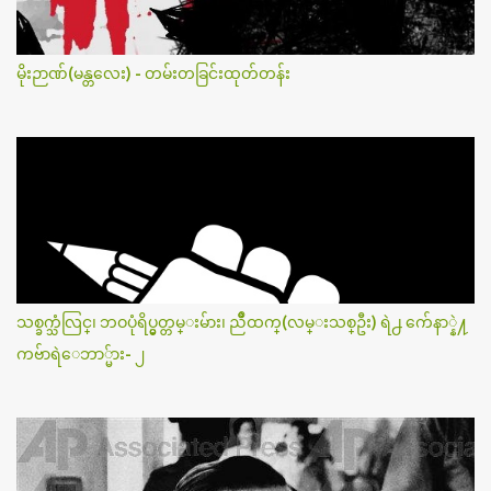
မိုးဉာဏ်(မန္တလေး) - တမ်းတခြင်းထုတ်တန်း
သစ္ခက္သံလြင္၊ ဘဝပုံရိပ္မွတ္တမ္းမ်ား၊ ညိဳထက္(လမ္းသစ္ဦး) ရဲ႕ က်ေနာ္နဲ႔
ကဗ်ာရဲေဘာ္မ်ား- ၂