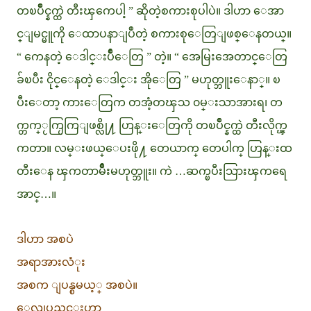
တၿပိဳင္နက္ထဲ တီးၾကေပါ့ ” ဆိုတဲ့စကားစုပါပဲ။ ဒါဟာ ေအာ
င္ျမင္မူကို ေထာပနာျပဳတဲ့ စကားစုေတြျဖစ္ေနတယ္။
“ ကေနတဲ့ ေဒါင္းပ်ဳိေတြ ” တဲ့။ “ အေမြးအေတာင္ေတြ
ခ်ၿပီး ငိုင္ေနတဲ့ ေဒါင္း အိုေတြ ” မဟုတ္ဘူးေနာ္။ ၿ
ပီးေတာ့ ကားေတြက တအံ့တၾသ ၀မ္းသာအားရ၊ တ
က္တက္ႂကြႂကြျဖစ္လို႔ ဟြန္းေတြကို တၿပိဳင္နက္ထဲ တီးလိုက္ၾ
ကတာ။ လမ္းဖယ္ေပးဖို႔ တေယာက္ တေပါက္ ဟြန္းထ
တီးေန ၾကတာမ်ဳိးမဟုတ္ဘူး။ ကဲ …ဆက္ၿပီးသြားၾကရေ
အာင္…။
ဒါဟာ အစပဲ
အရာအားလံုး
အစက ျပန္စမယ့္ အစပဲ။
ေလျပည္ညင္းဟာ