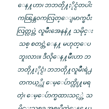
ေန႔ဟာ၊ ဘဘတို႔ႏိုင္ငံတပါး
ကၽြန္ဘ၀ကလြတ္ေျမာက္ၿပီး
လြတ္လပ္တဲ့ လူမ်ဳိးအေနနဲ႔ သမိုင္း
သစ္ စတင္တဲ့ေန႔ မဟုတ္ေပ
ဘူးလား။ ဒီလိုေန႔မ်ဳိးဟာ ဘ
ဘတို႔ႏိုင္ငံ၊ ဘဘတို႔လူမ်ဳိးရဲ႕
တကယ့္ကို ေမ့ေပ်ာက္လို႔မရ
တဲ့၊ ေမ့ေပ်ာက္မထားသင့္တဲ့ သ
မိုင္းသစ္တခု အစျပဳတဲ့ေန႔ေပ