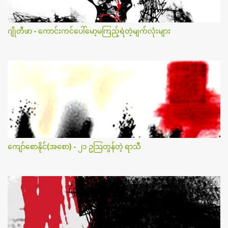
ဂျိုတီဖာ - ကောင်းကင်ပေါ်မော့မကြည့်ရဲတဲ့မျက်လုံးများ
ကျော်စောနိုင်(အစော) - ၂၁ ဥဩတွန်တဲ့ ရာသီ