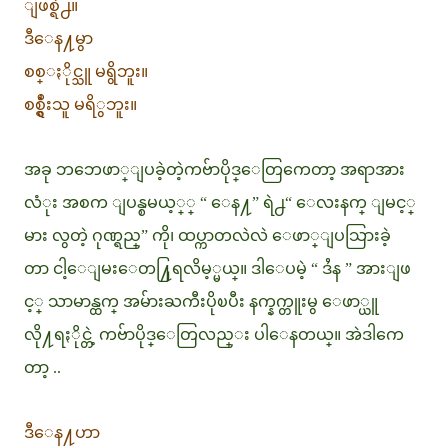
ျဖစ္ရဲ႕။
ဒီေန႔မွာ
စစ္ႏိုင္သူ မရွိဘူး။
စစ္ရွဳံးသူ မရိွဘူး။
အခု ဘဘေဖာ္ျပခဲ့တဲ့ကဗ်ာပိုဒ္ေတြကေတာ့ အရာအား
လံုး အစက ျပန္စမယ့္္ “ ေန႔” ရဲ႕“ ေလးနက္ ျမင့္
မား လွတဲ့ ဂုဏ္ရည္” ကို၊ ထပ္ကာတလဲလဲ ေဖာ္ျပသြားခဲ့
တာ ငါ့ေျမးေတ႔ြရလိမ့္မယ္။ ဒါေပမဲ့ “ ဒႆန ” အားျဖ
င့္ သာမာန္ထက္ အမ်ားႀကီးပိုၿပီး နက္နက္တူးမွ ေဖာ္ယူ
လို႔ရႏိုင္တဲ့ ကဗ်ာပိုဒ္ေတြလည္း ပါေနတယ္။ အဲဒါကေ
တာ့ ..
ဒီေန႔ဟာ