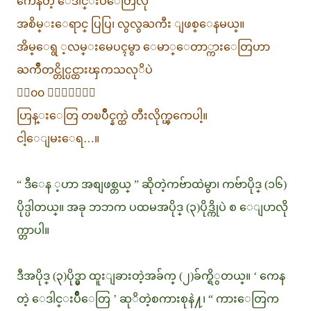
ကေနတဲ့ ေဒါင္းပ်ဳိေတြလို
အစိမ္းေရာင္ ပြပြ၊ လွလွႀကီး ျဖစ္ေနမယ္။
အိမ္ေရွ ့လမ္းမေပၚမွာ ေမာ္ေတာ္ကားေတြဟာ
ႀကိဳတင္တိုင္ပင္ထားၾကသလုိပဲ
၀း၀၀ နာရီမွာ
ဟြန္းေတြ တၿပိဳင္နက္ထဲ တီးလိုက္ၾကေပါ့။
ငါ့ေျမးေရ…။
“ ဒီေန ့ဟာ အစျဖစ္တယ္ ” ဆိုတဲ့ကဗ်ာထဲမွာ၊ ကဗ်ာပိုဒ္ (၁၆)
ပိုဒ္ပါတယ္။ အခု ဘဘက ပထမအပိုဒ္ (၃)ပိုဒ္ကိုပဲ စ ေျပာလို
က္တာပါ။
ဒီအပိုဒ္ (၃)ပိုဒ္မွာ ထူးျခားတဲ့အခ်က္ (၂)ခ်က္ရိွတယ္။ ‘ ကေန
တဲ့ ေဒါင္းပ်ဳိေတြ ’ ဆုိတဲ့စကားစုနဲ႔၊ “ ကားေတြက