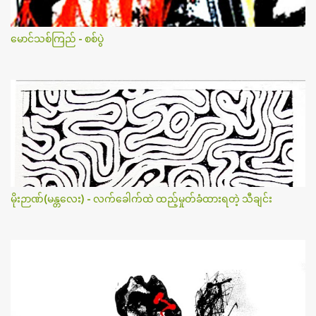
မောင်သစ်ကြည် - စစ်ပွဲ
မိုးဉာဏ်(မန္တလေး) - လက်ခေါက်ထဲ ထည့်မှုတ်ခံထားရတဲ့ သီချင်း