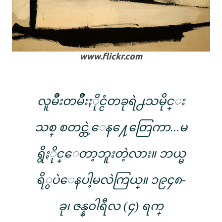
www.flickr.com
လူမ်ဳိးတမ်ဳိးႏိုင္ငံတခုရဲ႕သမိုင္း
သစ္ စတင္တဲ့ေန႔ေတြေကာ...မ
ရွိႏိုင္ေတာ့ဘူးတဲ့လား။ ဘယ္မ
ရိွပဲေနပါ့မလဲကြယ္။ ၁၉၄၈-
ခု၊ ဇန္န၀ါရီလ (၄) ရက္