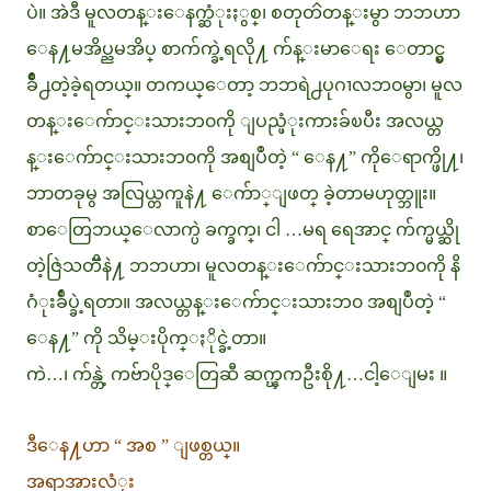
ပဲ။ အဲဒီ မူလတန္းေနက္ဆံုးႏွစ္၊ စတုတၳတန္းမွာ ဘဘဟာ
ေန႔မအိပ္ညမအိပ္ စာက်က္ခဲ့ရလို႔ က်န္းမာေရး ေတာင္မွ
ခ်ဳိ႕တဲ့ခဲ့ရတယ္။ တကယ္ေတာ့ ဘဘရဲ႕ပုဂၢလဘ၀မွာ၊ မူလ
တန္းေက်ာင္းသားဘ၀ကို ျပည္ဖံုးကားခ်ၿပီး အလယ္တ
န္းေက်ာင္းသားဘ၀ကို အစျပဳတဲ့ “ ေန႔” ကိုေရာက္ဖို႔၊
ဘာတခုမွ အလြယ္တကူနဲ႔ ေက်ာ္ျဖတ္ ခဲ့တာမဟုတ္ဘူး။
စာေတြဘယ္ေလာက္ပဲ ခက္ခက္၊ ငါ …မရ ရေအာင္ က်က္မယ္ဆို
တဲ့ဇြဲသတၱိနဲ႔ ဘဘဟာ၊ မူလတန္းေက်ာင္းသားဘ၀ကို နိ
ဂံုးခ်ဳပ္ခဲ့ရတာ။ အလယ္တန္းေက်ာင္းသားဘ၀ အစျပဳတဲ့ “
ေန႔” ကို သိမ္းပိုက္ႏိုင္ခဲ့တာ။
ကဲ…၊ က်န္တဲ့ ကဗ်ာပိုဒ္ေတြဆီ ဆက္ၾကဦးစို႔…ငါ့ေျမး ။
ဒီေန႔ဟာ “ အစ ” ျဖစ္တယ္။
အရာအားလံုး