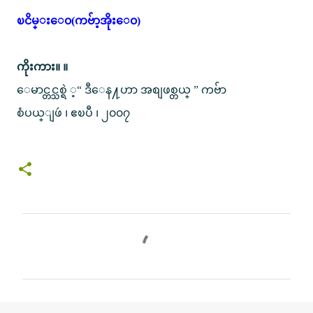
ၿငိမ္းေ၀(ကဗ်ာ့အိုးေ၀)
ကိုးကား။ ။
ေမာင္တင္သစ္ရဲ ့“ ဒီေန႔ဟာ အစျဖစ္တယ္ ” ကဗ်ာ
စံပယ္ျဖဴ ၊ ဧၿပီ ၊ ၂၀၀၇
C
o
m
m