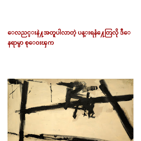
ေလညင္းနဲ႔အတူပါလာတဲ့ ပန္းရနံ႔ေတြလို ဒီေ
နရာမွာ စုေ၀းၾက