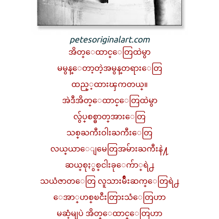
petesoriginalart.com
အိတ္
ေထာင္
ေတြထဲမွာ
မမွန္
ေတာ့တဲ့အမွန္
တရား
ေတြ
ထည္
့ထားၾကတယ္
။
အဲဒီအိတ္
ေထာင္
ေတြထဲမွာ
လွ်ပ္
စစ္ဓာတ္
အား
ေတြ
သစ္
ႀကီးဝါးႀကီး
ေတြ
လယ္
ယာ
ေျမေတြအမ်ားႀကီးနဲ႔
ဆယ္
စုႏွစ္
ငါးခု
ေက်ာ္
ရဲ႕
သယံဇာတ
ေတြ လူသားမ်ဳိးဆက္
ေတြရဲ႕
ေအာ္
ဟစ္
ၿငီးတြားသံ
ေတြဟာ
မဆံ့မျပဲ အိတ္
ေထာင္
ေတြဟာ