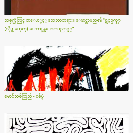
သစ္ခက္သံလြင္ စာေပႏွင့္ သေဘာတရား။ ေမာင္သာမည၏ "ရွင္ဥကၠ႒
(သို႔ မဟုတ္) ေတာ္လွန္ေသာပညာရွင္"
မောင်သစ်ကြည် - စစ်ပွဲ