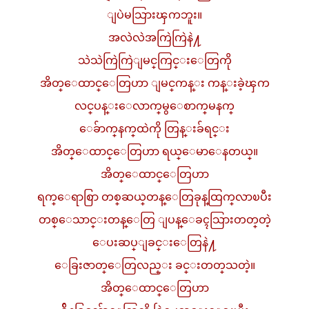
ျပဲမသြားၾကဘူး။
အလဲလဲအကြဲကြဲနဲ႔
သဲသဲကြဲကြဲျမင္
ကြင္
း
ေတြကို
အိတ္
ေထာင္
ေတြဟာ ျမင္
ကန္
း ကန္
းခဲ့ၾက
လင္
ပန္
း
ေလာက္
မွ
ေစာက္
မနက္
ေခ်ာက္
နက္
ထဲကို တြန္
းခ်ရင္
း
အိတ္
ေထာင္
ေတြဟာ ရယ္
ေမာ
ေနတယ္
။
အိတ္
ေထာင္
ေတြဟာ
ရက္
ေရာစြာ တစ္
ဆယ္
တန္
ေတြခုန္
ထြက္
လာၿပီး
တစ္
ေသာင္
းတန္
ေတြ ျပန္
ေခၚသြားတတ္
တဲ့
ေပးဆပ္
ျခင္
း
ေတြနဲ႔
ေခြးဇာတ္
ေတြလည္း ခင္
းတတ္
သတဲ့။
အိတ္
ေထာင္
ေတြဟာ