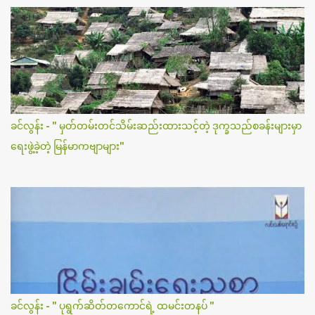
ခင်လွန်း - " မှတ်တမ်းတင်သိမ်းဆည်းထားသင့်တဲ့ ဒုက္ခသည်စခန်းများမှာ
ရေးဖွဲ့ခဲ့တဲ့ မြန်မာကဗျာများ"
ခင်လွန်း - " ပုရွက်ဆိတ်တကောင်ရဲ့ ထမင်းတနပ် "