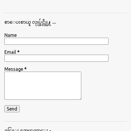
စာေပးစာယူ လုုပ္ခ်င္လိုု႔ ...
Name
Email
*
Message
*
ခင္လြန္း အေၾကာင္း -