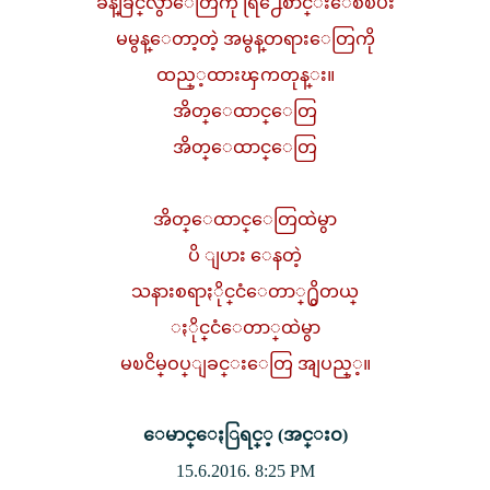
ခ်ိန္
ခြင္
လွ်ာ
ေတြကို ရြဲ႕ေစာင္
း
ေစၿပီး
မမွန္
ေတာ့တဲ့ အမွန္
တရား
ေတြကို
ထည္
့ထားၾကတုန္
း။
အိတ္
ေထာင္
ေတြ
အိတ္
ေထာင္
ေတြ
အိတ္
ေထာင္
ေတြထဲမွာ
ပိ ျပား
ေနတဲ့
သနားစရာႏိုင္
ငံ
ေတာ္
႐ွိတယ္
ႏိုင္
ငံ
ေတာ္
ထဲမွာ
မၿငိမ္
ဝပ္
ျခင္
း
ေတြ အျပည္
့။
ေမာင္
ေႏြရင္
့ (အင္
းဝ)
15.6.2016. 8:25 PM