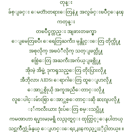
တုန္း
ခ်စ္ျခင္း ေမတၱာတရားေတြနဲ႔ အလွခ်င္းၿပိဳင္ေနၾ
ကတုန္း
တၿပိဳင္နက္တည္း အျခားတဖက္မွာ
ေျမေတြၿပိဳ၊ ေရေတြႀကီး၊ မုန္တိုင္းေတြ တိုက္လို႔
အစုလိုက္ အၿပံဳလိုက္ သတ္ျဖတ္လို႔
စစ္ပြဲေတြ အႀကီးအက်ယ္ျဖစ္လို႔
အိုးမဲ့ အိမ္မဲ့ ဒုကၡသည္ေတြ တိုးပြားလို႔
အီဘိုလာ၊ AIDS၊ ေရာဂါေတြ ထူေျပာလို႔
ေအာ္ဟစ္ငိုယို အကူအညီေတာင္းလို႔
လူေပါင္းမ်ားစြာ ေအာ္ဟစ္ေတာင္းဆို ဆႏၵျပလို႔
ႏ်ဴကလီးယား ဒုံးပ်ံေတြ စမ္းသပ္လို႔
ကမၻာဟာ ရပ္နားမႈမရွိ လည္ပတ္ရင္း ထုတ္လြင့္ေနပါတယ္
သင္ႀကိဳက္တဲ့ခ်န္နယ္ ေျပာင္းေရႊ႕ၾကည့္ရႈႏိုင္ပါတယ္။ ။