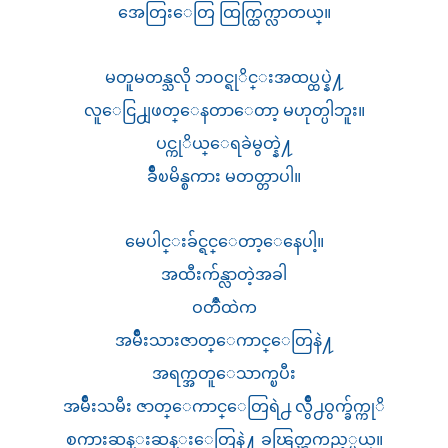
အေတြးေတြ ထြက္ထြက္လာတယ္။
မတူမတန္သလို ဘဝင္ရုိင္းအထပ္ထပ္နဲ႔
လူေငြ႕ျဖတ္ေနတာေတာ့ မဟုတ္ပါဘူး။
ပင္ကုိယ္ေရခဲမွတ္နဲ႔
ခ်ဳိၿမိန္စကား မတတ္တာပါ။
မေပါင္းခ်င္ရင္ေတာ့ေနေပါ့။
အထီးက်န္လာတဲ့အခါ
ဝတၳဳထဲက
အမ်ဳိးသားဇာတ္ေကာင္ေတြနဲ႔
အရက္အတူေသာက္ၿပီး
အမ်ဳိးသမီး ဇာတ္ေကာင္ေတြရဲ႕ လွ်ဳိ႕ဝွက္ခ်က္ကုိ
စကားဆန္းဆန္းေတြနဲ႔ ခၽြတ္ၾကည့္မယ္။