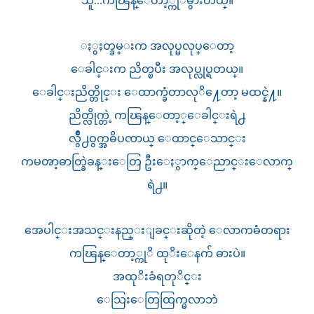
သူ
...
ကၽြန္ေတာ့္ကုိမွားတယ္။
ႏွႈတ္ခမ္းက အလုပ္မလုပ္ေတာ့
ေခါင္းက ညိတ္ၿပီး အလုပ္လုပ္ရတယ္။
ေခါင္းညိတ္တိုင္း ေထာက္ခံတာလုိ႔ေတာ့ မထင္နဲ႔။
ညိတ္လိုက္တဲ့ ကၽြန္ေတာ့္ေခါင္းရဲ႕
လွ်ဳိ႕ဝွက္အဓိပၸာယ္ ေထာင္ေသာင္း
ကမၻာ့ဓာတ္ခြဲခန္းေတြ ဦးေႏွာက္ေညာင္းေလာက္
ရဲ႕။
အေပါင္းအသင္းနည္းျခင္းဆိုတဲ့ ေလာကဓံတရား
ကၽြန္ေတာ့္ကုိ ထုိးေနက် ဓားပဲ။
အထုိးခံရတုိင္း
ေသြးေတြထြက္မလာဘဲ