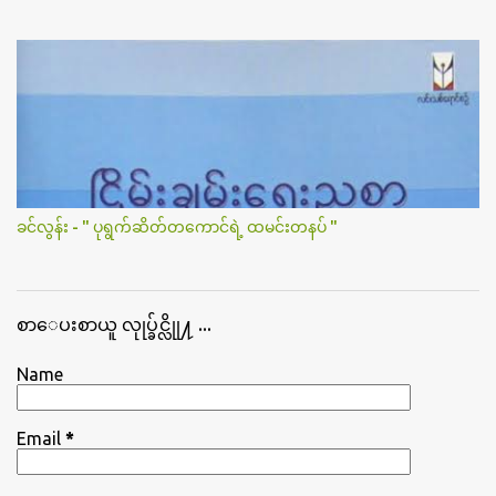
ခင်လွန်း - " ပုရွက်ဆိတ်တကောင်ရဲ့ ထမင်းတနပ် "
စာေပးစာယူ လုုပ္ခ်င္လိုု႔ ...
Name
Email
*