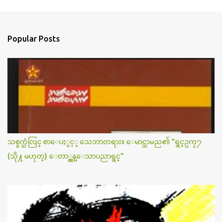
m
e
n
Popular Posts
t
s
သစ္ခက္သံလြင္ စာေပႏွင့္ သေဘာတရား။ ေမာင္သာမည၏ "ရွင္ဥကၠ႒
(သို႔ မဟုတ္) ေတာ္လွန္ေသာပညာရွင္"