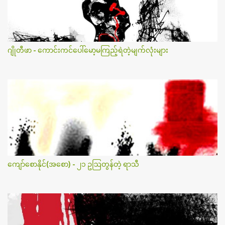
ဂျိုတီဖာ - ကောင်းကင်ပေါ်မော့မကြည့်ရဲတဲ့မျက်လုံးများ
ကျော်စောနိုင်(အစော) - ၂၁ ဥဩတွန်တဲ့ ရာသီ