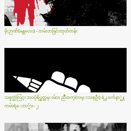
မိုးဉာဏ်(မန္တလေး) - တမ်းတခြင်းထုတ်တန်း
သစ္ခက္သံလြင္၊ ဘဝပုံရိပ္မွတ္တမ္းမ်ား၊ ညိဳထက္(လမ္းသစ္ဦး) ရဲ႕ က်ေနာ္နဲ႔
ကဗ်ာရဲေဘာ္မ်ား- ၂