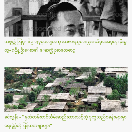
သစ္ခက္သံလြင္- ၆၉ ႏွစ္ေျမာက္ အာဇာနည္ေန႔အထိမ္းအမွတ္၊ ဖိုးမွ
တ္- ဂဠဳန္ ဦးေစာ၏ ေနာက္ဆုံးစာတေစာင္
ခင်လွန်း - " မှတ်တမ်းတင်သိမ်းဆည်းထားသင့်တဲ့ ဒုက္ခသည်စခန်းများမှာ
ရေးဖွဲ့ခဲ့တဲ့ မြန်မာကဗျာများ"