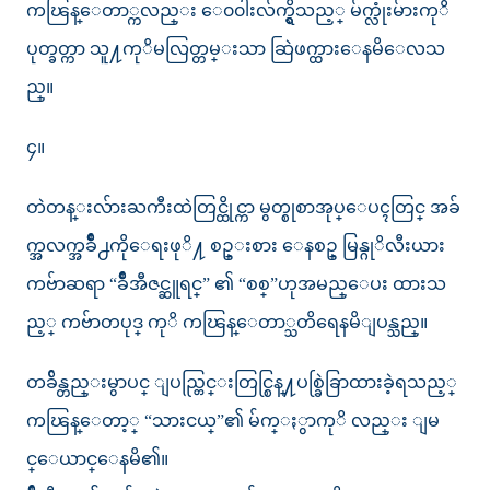
ကၽြန္ေတာ္ကလည္း ေ၀၀ါးလ်က္ရွိသည့္ မ်က္လုံးမ်ားကုိ
ပုတ္ခတ္ကာ သူ႔ကုိမလြတ္တမ္းသာ ဆြဲဖက္ထားေနမိေလသ
ည္။
၄။
တဲတန္းလ်ားႀကီးထဲတြင္ထိုင္ကာ မွတ္စုစာအုပ္ေပၚတြင္ အခ်
က္အလက္အခ်ဳိ႕ကိုေရးဖုိ႔ စဥ္းစား ေနစဥ္ မြန္ဂုိလီးယား
ကဗ်ာဆရာ “ခ်ဳိအီဇင္ဆူရင္” ၏ “စစ္”ဟုအမည္ေပး ထားသ
ည့္ ကဗ်ာတပုဒ္ ကုိ ကၽြန္ေတာ္သတိရေနမိျပန္သည္။
တခ်ိန္တည္းမွာပင္ ျပည္တြင္းတြင္စြန္႔ပစ္ခြဲခြာထားခဲ့ရသည့္
ကၽြန္ေတာ့္ “သားငယ္”၏ မ်က္ႏွာကုိ လည္း ျမ
င္ေယာင္ေနမိ၏။