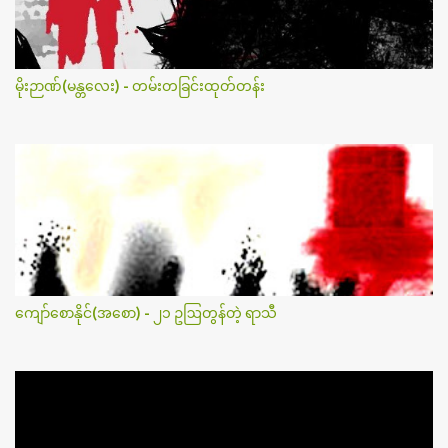
မိုးဉာဏ်(မန္တလေး) - တမ်းတခြင်းထုတ်တန်း
ကျော်စောနိုင်(အစော) - ၂၁ ဥဩတွန်တဲ့ ရာသီ