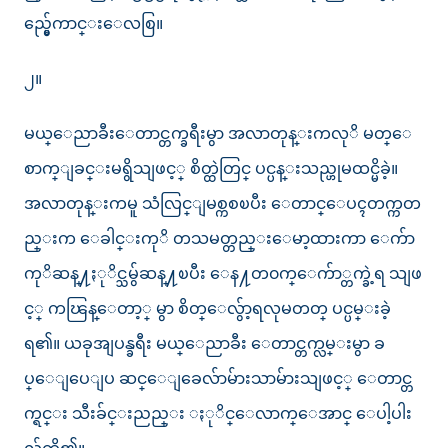
ည္မွ်ေကာင္းေလစြ။
၂။
မယ္ေညာခီးေတာင္တက္ခရီးမွာ အလာတုန္းကလုိ မတ္ေ
စာက္ျခင္းမရွိသျဖင့္ စိတ္ထဲတြင္ ပင္ပန္းသည္ဟုမထင္မိခဲ့။
အလာတုန္းကမူ သံလြင္ျမစ္ကစၿပီး ေတာင္ေပၚတက္ကတ
ည္းက ေခါင္းကုိ တသမတ္တည္းေမာ့ထားကာ ေက်ာ
ကုိဆန္႔ႏုိင္သမွ်ဆန္႔ၿပီး ေန႔တ၀က္ေက်ာ္တက္ခဲ့ရ သျဖ
င့္ ကၽြန္ေတာ့္ မွာ စိတ္ေလွ်ာ့ရလုမတတ္ ပင္ပမ္းခဲ့
ရ၏။ ယခုအျပန္ခရီး မယ္ေညာခီး ေတာင္တက္လမ္းမွာ ခ
ပ္ေျပေျပ ဆင္ေျခေလ်ာမ်ားသာမ်ားသျဖင့္ ေတာင္တ
က္ရင္း သီးခ်င္းညည္း ႏုိင္ေလာက္ေအာင္ ေပါ့ပါး