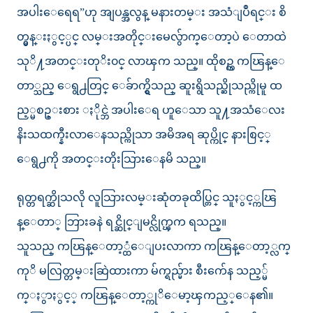
အပါးေရေရ”ဟု အျပန္အလွန္ မနားတမ္း အသံျပဳရင္း စိ
တ္မွန္းႏွင့္ပင္ လမ္းအတိုင္းမေလွ်ာက္ေတာ့ပဲ ေတာထဲ
သုိ႔အတင္းတုိး၀င္ လာၾက သည္။ ထိုစဥ္က ကၽြန္ေ
တာ္သည္ ေရွ႕တြင္ ေခ်ာက္ရွိသည္ ဆူးရွိသည္ဆိုသည္ကိုမူ ထ
ည့္မစဥ္းစား ႏိုင္ဘဲ အပါးေရ ဟူေသာ သူ႔အသံေလး
နိးသထက္နီးလာေနသည္ကိုသာ အမိအရ ဆုပ္ကိုင္ နားစြင့္
ေရွ႕ကို အတင္းတိုးသြားေနမိ သည္။
ရုတ္တရက္ဆိုသလို လူသြားလမ္းဆုံတခုထိပ္တြင္ သူႏွင့္ကၽြ
န္ေတာ္ ဘြားခနဲ ရင္ဆိုင္ျမင္လိုက္ၾက ရသည္။
သူသည္ ကၽြန္ေတာ့္ထံေျပးလာကာ ကၽြန္ေတာ့္လက္
ကုိ မလြတ္တမ္းဆြဲထားကာ မ်က္ရည္မ်ား စီးက်ေန သည့္မ်
က္ႏွာႏွင့္ ကၽြန္ေတာ့္ကုိေမာ့ၾကည့္ေန၏။