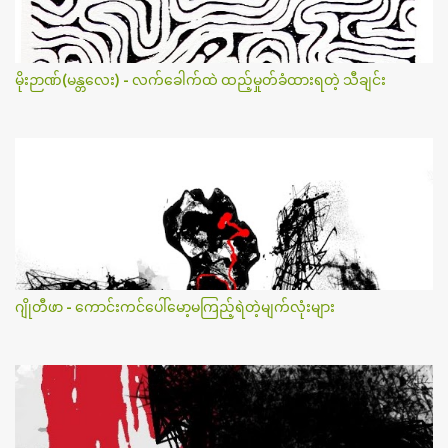
မိုးဉာဏ်(မန္တလေး) - လက်ခေါက်ထဲ ထည့်မှုတ်ခံထားရတဲ့ သီချင်း
ဂျိုတီဖာ - ကောင်းကင်ပေါ်မော့မကြည့်ရဲတဲ့မျက်လုံးများ