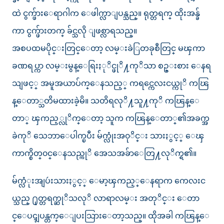
ထဲ ငွက္ဖ်ားေရာဂါက ေဖါက္လာျပန္သည္။ ရုတ္တရက္ ထိုးအန္ခ်
ကာ ငွက္ဖ်ားတက္ ခ်င္သလို ျဖစ္လာရသည္။
အစပထမပိုင္းတြင္ေတာ့ လမ္းခဲြတခုစီတြင္ မၾကာ
ခဏရပ္ကာ လမ္းမွန္ေရြးႏုိင္ဖုိ႔ကုိသာ စဥ္းစား ေနရ
သျဖင့္ အမူအယာပ်က္ေနသည့္ ကရင္ကေလးငယ္ကုိ ကၽြ
န္ေတာ္သတိမထားခဲ့မိ။ သတိရလုိ႔သူ႔ကုိ ကၽြန္ေ
တာ္ ၾကည့္လုိက္ေတာ့ သူက ကၽြန္ေတာ္၏အခက္အ
ခဲကုိ သေဘာေပါက္ၿပီး မ်က္လုံးအ၀ုိင္း သားႏွင့္ ေၾ
ကာက္စိတ္၀င္ေနသည္ကုိ အေသအခ်ာေတြ႔လုိက္ရ၏။
မ်က္လံုးအျပဴးသားႏွင့္ ေမာ့ၾကည့္ေနရာက ကေလးင
ယ္သည္ ႐ုတ္တရက္ဆုိသလုိ လာရာလမ္း အတုိင္း ေတာ
င္ေပၚျပန္တက္ေျပးသြားေတာ့သည္။ ထိုအခါ ကၽြန္ေ