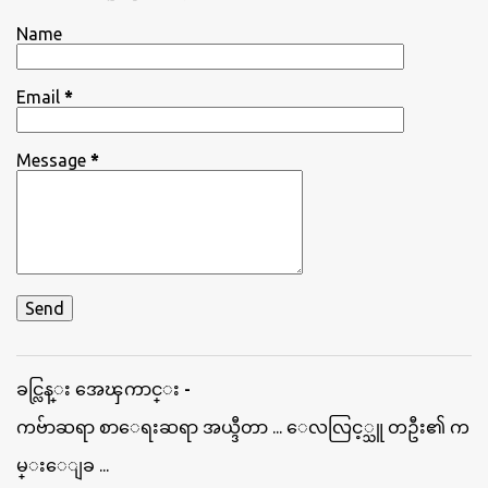
s
Name
Email
*
Message
*
ခင္လြန္း အေၾကာင္း -
ကဗ်ာဆရာ စာေရးဆရာ အယ္ဒီတာ ... ေလလြင့္သူ တဦး၏ က
မ္းေျခ ...