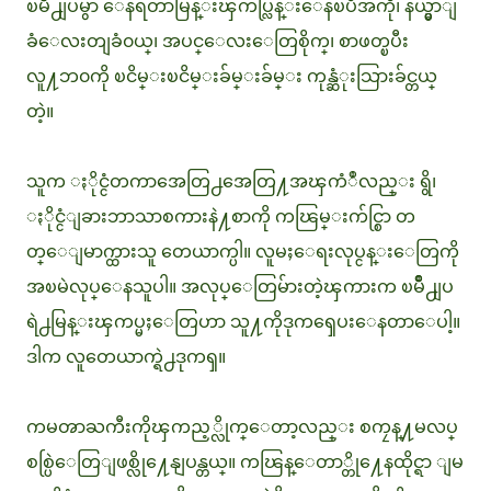
ၿမိဳ႕ျပမွာ ေနရတာမြန္းၾကပ္လြန္းေနၿပီအကို၊ နယ္မွာျ
ခံေလးတျခံ၀ယ္၊ အပင္ေလးေတြစိုက္၊ စာဖတ္ၿပီး
လူ႔ဘ၀ကို ၿငိမ္းၿငိမ္းခ်မ္းခ်မ္း ကုန္ဆံုးသြားခ်င္တယ္
တဲ့။
သူက ႏိုင္ငံတကာအေတြ႕အေတြ႔အၾကံဳလည္း ရွိ၊
ႏိုင္ငံျခားဘာသာစကားနဲ႔စာကို ကၽြမ္းက်င္စြာ တ
တ္ေျမာက္ထားသူ တေယာက္ပါ။ လူမႈေရးလုပ္ငန္းေတြကို
အၿမဲလုပ္ေနသူပါ။ အလုပ္ေတြမ်ားတဲ့ၾကာ
းက ၿမိဳ႕ျပ
ရဲ႕မြန္းၾကပ္မႈေတြဟာ သူ႔ကိုဒုကၡေပးေနတာေပါ့။
ဒါက လူတေယာက္ရဲ႕ဒုကၡ။
ကမၻာႀကီးကိုၾကည့္လိုက္ေတာ့လည္း စကၠန္႔မလပ္
စစ္ပြဲေတြျဖစ္လို႔ေနျပန္တယ္။ ကၽြန္ေတာ္တို႔ေနထိုင္ရာ ျမ