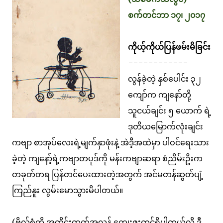
စက်တင်ဘာ ၁၇၊ ၂၀၁၇
ကိုယ့်ကိုယ်ပြန်ဖမ်းမိခြင်း
------------
လွန်ခဲ့တဲ့ နှစ်ပေါင်း ၃၂
ကျော်က ကျနော်တို့
သူငယ်ချင်း ၅ ယောက် ရဲ့
ဒုတိယမြောက်လုံးချင်း
ကဗျာ စာအုပ်လေးရဲ့မျက်နှာဖုံးနဲ့ အဲဒီ့အထဲမှာ ပါဝင်ရေးသား
ခဲ့တဲ့ ကျနော့်ရဲ့ကဗျာတပုဒ်ကို မန်းကဗျာဆရာ စံညိမ်းဦးက
တခုတ်တရ ပြန်တင်ပေးထားတဲ့အတွက် အင်မတန်ဆွတ်ပျံ့
ကြည်နူး လွမ်းမောသွားမိပါတယ်။
(ဗိုလ်စံကို အတိုင်းထက်အလွန် ကျေးဇူးတင်ရှိပါတယ်လို့ ဒီ