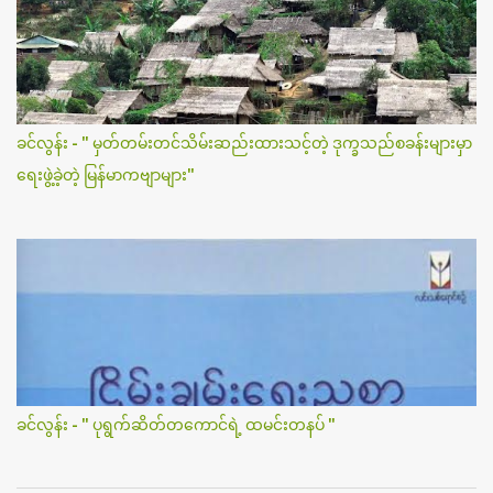
ခင်လွန်း - " မှတ်တမ်းတင်သိမ်းဆည်းထားသင့်တဲ့ ဒုက္ခသည်စခန်းများမှာ
ရေးဖွဲ့ခဲ့တဲ့ မြန်မာကဗျာများ"
ခင်လွန်း - " ပုရွက်ဆိတ်တကောင်ရဲ့ ထမင်းတနပ် "