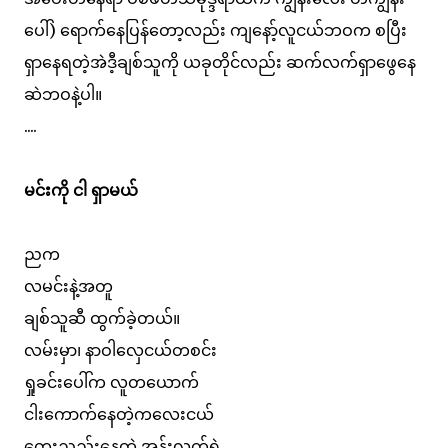
ပေါ်) ရောက်နေပြန်တော့လည်း ကျနော့်လူငယ်ဘဝက စပြီး
ရှာနေရတဲ့အဲဒီ့ချစ်သူကို ယခုတိုင်လည်း ဆက်လက်ရှာဖွေနေ
ဆဲဘဝနဲ့ပါ။
....
မင်းကို ငါ ရှာမယ်
ညက
လမင်းနဲ့အတူ
ချစ်သူဆီ ထွက်ခဲ့တယ်။
လမ်းမှာ၊ နာဝါလှေငယ်တစင်း
ရှုခင်းပေါ်က လူတယောက်
ငါးကောက်နေတဲ့ကလေးငယ်
တေးညည်းနေတဲ့ အုန်းလက်ရဲ့