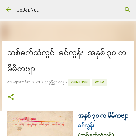
Skip to main content
JoJar.Net
သစ်ခက်သံလွင်- ခင်လွန်း- အနှစ် ၃၀ က
မိမိကဗျာ
on
September 17, 2017
သက္ဆိုင္ရာ က႑ -
KHIN LUNN
POEM
အနှစ် ၃၀ က မိမိကဗျာ
ခင်လွန်း
(သစ်ခက်သံလွင်)