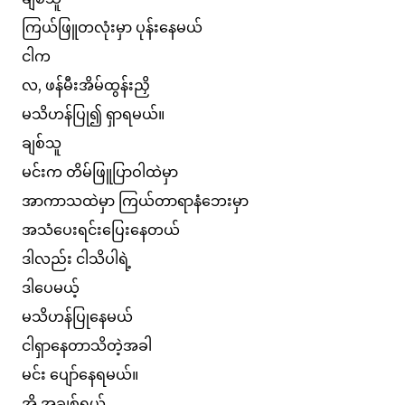
ကြယ်ဖြူတလုံးမှာ ပုန်းနေမယ်
ငါက
လ, ဖန်မီးအိမ်ထွန်းညှိ
မသိဟန်ပြု၍ ရှာရမယ်။
ချစ်သူ
မင်းက တိမ်ဖြူပြာဝါထဲမှာ
အာကာသထဲမှာ ကြယ်တာရာနံဘေးမှာ
အသံပေးရင်းပြေးနေတယ်
ဒါလည်း ငါသိပါရဲ့
ဒါပေမယ့်
မသိဟန်ပြုနေမယ်
ငါရှာနေတာသိတဲ့အခါ
မင်း ပျော်နေရမယ်။
အို အချစ်ရယ်