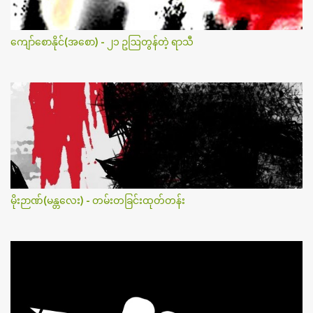
ကျော်စောနိုင်(အစော) - ၂၁ ဥဩတွန်တဲ့ ရာသီ
မိုးဉာဏ်(မန္တလေး) - တမ်းတခြင်းထုတ်တန်း