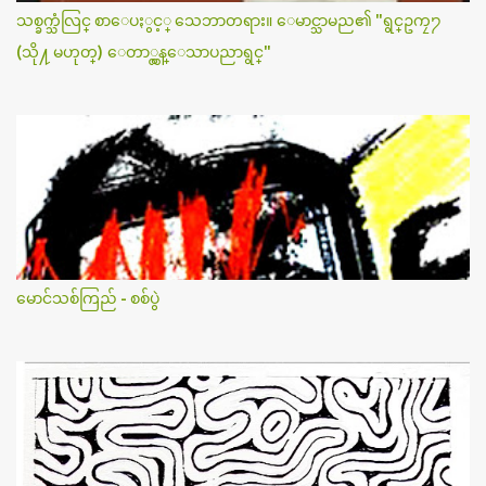
သစ္ခက္သံလြင္ စာေပႏွင့္ သေဘာတရား။ ေမာင္သာမည၏ "ရွင္ဥကၠ႒
(သို႔ မဟုတ္) ေတာ္လွန္ေသာပညာရွင္"
မောင်သစ်ကြည် - စစ်ပွဲ