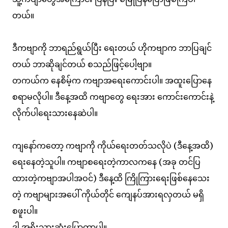
တယ်။
ဒီကဗျာကို ဘာရည်ရွယ်ပြီး ရေးတယ် ဟိုကဗျာက ဘာပြချင်
တယ် ဘာဆိုချင်တယ် စသည်ဖြင့်ပေါ့ဗျာ။
တကယ်က နေစိမ့်က ကဗျာအရေးကောင်းပါ။ အထူးပြောနေ
စရာမလိုပါ။ ဒီနေ့အထိ ကဗျာတွေ ရေးအား ကောင်းကောင်းနဲ့
လိုက်ပါရေးသားနေဆဲပါ။
ကျနော်ကတော့ ကဗျာကို ကိုယ်ရေးတတ်သလိုပဲ (ဒီနေ့အထိ)
ရေးနေတဲ့သူပါ။ ကဗျာစရေးတဲ့ကာလကနေ (အခု တင်ပြ
ထားတဲ့ကဗျာအပါအဝင်) ဒီနေ့ထိ ကြိုကြားရေးဖြစ်နေသေး
တဲ့ ကဗျာများအပေါ် ကိုယ်တိုင် ကျေနပ်အားရလှတယ် မရှိ
စဖူးပါ။
ဒါ အရိုးသားဆုံးပြောတာပါ။