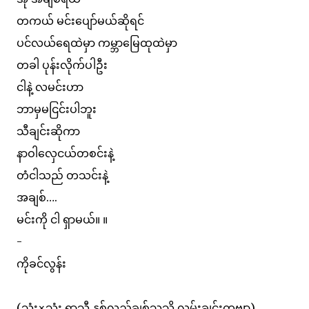
တကယ် မင်းပျော်မယ်ဆိုရင်
ပင်လယ်ရေထဲမှာ ကမ္ဘာမြေထုထဲမှာ
တခါ ပုန်းလိုက်ပါဦး
ငါနဲ့ လမင်းဟာ
ဘာမှမငြင်းပါဘူး
သီချင်းဆိုကာ
နာဝါလှေငယ်တစင်းနဲ့
တံငါသည် တသင်းနဲ့
အချစ်….
မင်းကို ငါ ရှာမယ်။ ။
-
ကိုခင်လွန်း
(သုံး×သုံး ရာသီ နှစ်လည်ချစ်သူသို့ လွမ်းချင်းကဗျာ)