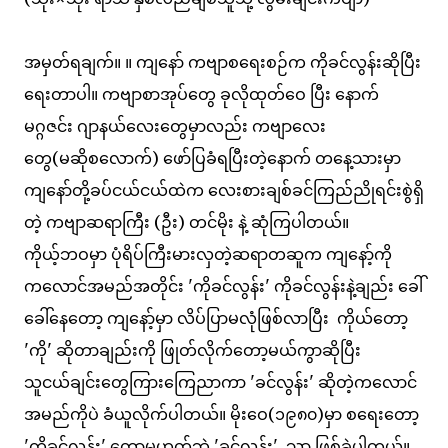
အမှတ်ရချက်။ ။ ကျနော် ကဗျာစရေးစဉ်က ကိုခင်လွန်းဆိုပြီး
ရေးတာပါ။ ကဗျာစာအုပ်တွေ ခုလိုထုတ်ဝေ ပြီး နောက်
မဂ္ဂဇင်း ဂျာနယ်လေးတွေမှာလည်း ကဗျာလေး
တွေ(မဆိုစလောက်) ဖော်ပြခံရပြီးတဲ့နောက် တနေ့သားမှာ
ကျနော်တို့ခပ်ငယ်ငယ်ထဲက လေးစားချစ်ခင်ကြည်ညိုရင်းစွဲရှိ
တဲ့ ကဗျာဆရာကြီး (ဦး) တင်မိုး နဲ့ ဆုံကြပါတယ်။
ကိုယ့်ဘဝမှာ ပုံရိပ်ကြီးမားလှတဲ့ဆရာတဆူက ကျနော့်ကို
ကလောင်အမည်အတိုင်း 'ကိုခင်လွန်း' ကိုခင်လွန်းနဲ့ချည်း ခေါ်
ခေါ်နေတော့ ကျနော့်မှာ လိပ်ပြာမလုံဖြစ်လာပြီး ကိုယ်တော့
'ကို' ဆိုတာချည်းကို ဖြုတ်လိုက်တော့မယ်ကွာဆိုပြီး
သူငယ်ချင်းတွေကြားကြေညာကာ 'ခင်လွန်း' ဆိုတဲ့ကလောင်
အမည်ကိုပဲ ခံယူလိုက်ပါတယ်။ မိုးဝေ(၁၉၈၀)မှာ စရေးတော့
'ကိုခင်လွန်း' တော့မဟုတ်ဘဲ 'ခင်လွန်း'...သာ ဖြစ်ခဲ့ပါတယ်။