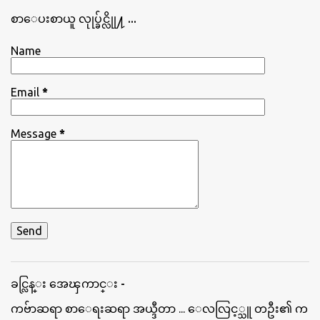
စာေပးစာယူ လုုပ္ခ်င္လိုု႔ ...
Name
Email
*
Message
*
ခင္လြန္း အေၾကာင္း -
ကဗ်ာဆရာ စာေရးဆရာ အယ္ဒီတာ ... ေလလြင့္သူ တဦး၏ က