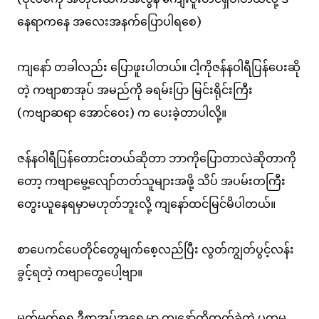
နေရာကနေ အလေးအနက်ပြောပါရစေ)
ကျနော် တခါလည်း ပြောဖူးပါတယ်။ ငါ့ကိုဇန်နဝါရီပြန်ပေးဆို
တဲ့ ကဗျာစာအုပ် အမည်ကို ခရမ်းပြာ မြင်းရိုင်းကြီး
(ကဗျာဆရာ အောင်ဝေး) က ပေးခဲ့တာပါလို့။
ဇန်နဝါရီပြန်တောင်းတယ်ဆိုတာ ဘာကိုပြောတာလဲဆိုတာကို
တော့ ကဗျာမွေ့လျော်တတ်သူများအဖို့ သိပ် အပမ်းတကြီး
တွေးယူနေရမှာမဟုတ်ဘူးလို့ ကျနော်ထင်မြင်မိပါတယ်။
စာပေကင်ပေတိုင်တွေမျက်စေ့လည်ပြီး လွတ်ကျွတ်ပွင့်လန်း
ခွင့်ရတဲ့ ကဗျာတွေပေါ့ဗျာ။
မှတ်မှတ်ရရ ဒီစာအုပ်အရှေ့မှာ ကျနော်တို့ထွက်ခဲ့တဲ့ ပထမ