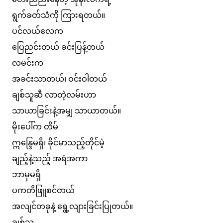
ရွက်ခတ်သံကို ကြားရတယ်။
ပင်လယ်လေက
ပြေညင်းတယ် ခင်းပြန့်တယ်
လမင်းက
အခင်းသာတယ်၊ ဝင်းဝါတယ်
ချစ်သူဆီ လာတဲ့လမ်းဟာ
သာယာခြင်းနဲ့အမျှ သာယာတယ်။
မိုးပေါ်က တိမ်
ဣန္ဒြေမရှိ၊ ခိုင်မာသည့်တိုင်မဲ့
ချည့်နဲ့သည့် အရံအကာ
ဘာမှမရှိ
ပကတိဖြူစင်တယ်
အလျင်တခုနဲ့ ရွေ့လျားခြင်းပြုတယ်။
ချစ်သူ