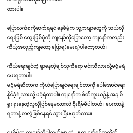
ထားပါ။
ပြောလက်စကိုဆက်ရရင် နေစိမ့်က သူ့ကဗျာတွေကို ဘယ်လို
ရေးဖြစ် တွေးဖြစ်ပုံကို ကျနော့်ကိုပြောတော့ ကျနော်ကလည်း
ကိုယ့်အလှည့်ကျတော့ ပြောရ(မေးရ)ပါတော့တယ်။
ကိုယ်ရေးချင်တဲ့ ရှာနေတဲ့ချစ်သူကိုရော မင်းသိလားလို့မဝံ့မရဲ
မေးရတာပါ။
မဝံံ့မရဲဆိုတာက ကိုယ်ပြောချင်ရေးချင်တာကို ပေါ်အောင်ရေး
နိုင်ခဲ့ရဲ့လားလို့ မဝံ့ရဲတာပါ။ ကျနော်က စိတ်ကူးယဉ်နဲ့ အချစ်
ရူး ရူးနေတဲ့လူလိုဖြစ်နေမလားလဲ စိုးရိမ်မိပါတယ်။ ပေးတာနဲ့
ရတာနဲ့ တလွဲဖြစ်နေရင် သွားပြီမဟုတ်လား။
နေစိမ့်က ကျနော်သိပါတယ်ဗျာ တဲ့... ။ ကျနော်ရင်တထိတ်