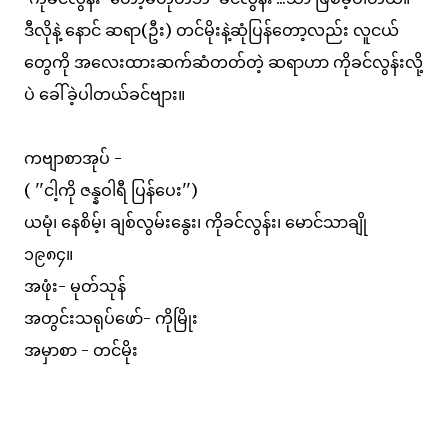
ဒီလိုနဲ့ နောင် ဆရာ(ဦး) တင်မိုးနဲ့ဆုံပြန်တော့လည်း လူငယ်
တွေကို အလေးထားဆက်ဆံတတ်တဲ့ ဆရာဟာ ကိုခင်လွန်းလို့
ပဲ ခေါ်ခဲ့ပါတယ်ခင်ဗျား။
ကဗျာစာအုပ် -
( ''ငါ့ကို ဇန္နဝါရီ ပြန်ပေး'')
ယမုံ၊ နေစိမ့်၊ ချစ်လွမ်းနွေး၊ ကိုခင်လွန်း၊ မောင်သာချို
၁၉၈၄။
အဖုံး- မုတ်သုန်
အတွင်းသရုပ်ဖော်- ကိုမြိုး
အမှာစာ - တင်မိုး