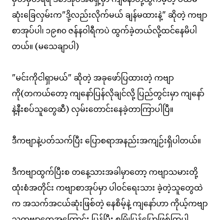
ဆုံးခြေလှမ်းက"ဒို့လည်းလိုက်မယ် ချန်မထားနဲ့" ဆိုတဲ့ ကဗျာ
စာအုပ်ပါ၊ ၁၉၈၀ ဇန်နဝါရီကပဲ ထွက်ခဲ့တယ်လို့ထင်နေမိပါ
တယ်။ (မသေချာပါ)
"မင်းကိုငါရှာမယ်" ဆိုတဲ့ အခုဖော်ပြထားတဲ့ ကဗျာ
ကို(တကယ်တော့ ကျနော်ပြန်လိုချင်လို့ ပြည်တွင်းမှာ ကျနော်
နဲ့နီးစပ်သူတွေဆီ) လှမ်းတောင်းနေခဲ့တာကြာပါပြီ။
ဒီကဗျာနဲ့ပတ်သက်ပြီး ပြောစရာအနည်းအကျဉ်းရှိပါတယ်။
ဒီကဗျာထွက်ပြီးစ တနေ့သားအခါမှာတော့ ကဗျာသမားတို့
ထုံးစံအတိုင်း ကဗျာစာအုပ်မှာ ပါဝင်ရေးသား ခဲ့တဲ့သူတွေထဲ
က အသက်အငယ်ဆုံးဖြစ်တဲ့ နေစိမ့်နဲ့ ကျနော်ဟာ ကိုယ့်ကဗျာ
သူ့ကဗျာတွေအကြောင်း ပြန်ပြီး စမြုံပြန်ပြောဖြစ်ကြပါ