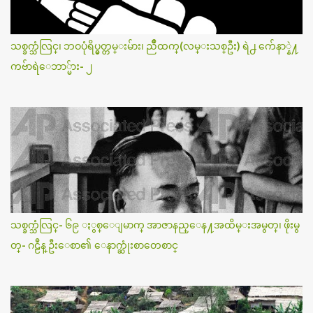
သစ္ခက္သံလြင္၊ ဘဝပုံရိပ္မွတ္တမ္းမ်ား၊ ညိဳထက္(လမ္းသစ္ဦး) ရဲ႕ က်ေနာ္နဲ႔
ကဗ်ာရဲေဘာ္မ်ား- ၂
သစ္ခက္သံလြင္- ၆၉ ႏွစ္ေျမာက္ အာဇာနည္ေန႔အထိမ္းအမွတ္၊ ဖိုးမွ
တ္- ဂဠဳန္ ဦးေစာ၏ ေနာက္ဆုံးစာတေစာင္