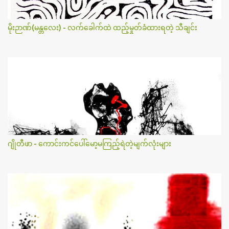
မိုးဉာဏ်(မန္တလေး) - လက်ခေါက်ထဲ ထည့်မှုတ်ခံထားရတဲ့ သီချင်း
ဂျိုတီဖာ - ကောင်းကင်ပေါ်မော့မကြည့်ရဲတဲ့မျက်လုံးများ