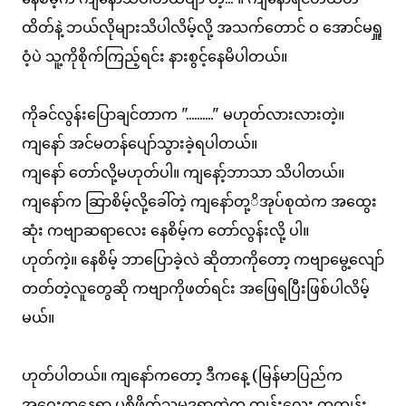
ထိတ်နဲ့ ဘယ်လိုများသိပါလိမ့်လို့ အသက်တောင် ဝ အောင်မရှူ
ဝံ့ပဲ သူ့ကိုစိုက်ကြည့်ရင်း နားစွင့်နေမိပါတယ်။
ကိုခင်လွန်းပြောချင်တာက ".........." မဟုတ်လားလားတဲ့။
ကျနော် အင်မတန်ပျော်သွားခဲ့ရပါတယ်။
ကျနော် တော်လို့မဟုတ်ပါ။ ကျနော့်ဘာသာ သိပါတယ်။
ကျနော်က ဆြာစိမ့်လို့ခေါ်တဲ့ ကျနော်တု့ိအုပ်စုထဲက အထွေး
ဆုံး ကဗျာဆရာလေး နေစိမ့်က တော်လွန်းလို့ ပါ။
ဟုတ်ကဲ့။ နေစိမ့် ဘာပြောခဲ့လဲ ဆိုတာကိုတော့ ကဗျာမွေ့လျော်
တတ်တဲ့လူတွေဆို ကဗျာကိုဖတ်ရင်း အဖြေရပြီးဖြစ်ပါလိမ့်
မယ်။
ဟုတ်ပါတယ်။ ကျနော်ကတော့ ဒီကနေ့ (မြန်မာပြည်က
အဝေးတနေရာ ပစိဖိတ်သမုဒ္ဒရာထဲက ကျွန်းလေး တကျွန်း