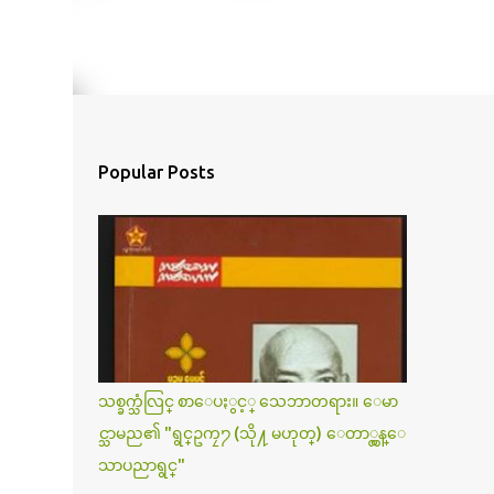
Popular Posts
သစ္ခက္သံလြင္ စာေပႏွင့္ သေဘာတရား။ ေမာ
င္သာမည၏ "ရွင္ဥကၠ႒ (သို႔ မဟုတ္) ေတာ္လွန္ေ
သာပညာရွင္"