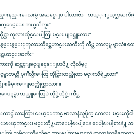
ည္းနည္းေလးမွ အဆင္မေျပ ပါလားဗ်ာ။ ဘယ့္ႏွယ့္ဟာႀကီးမ
ာက္ေမ့ေန တယ္မသိဘူး"
ဟာ ကုလားထိုင္ေပါ့ကြ၊ မင္း မျမင္ဘူးလား"
မ္းနွမ္းုကုလားထိုင္အေဟာင္းႀကီးကို က်ဳပ္က ဘာလုပ္ရ မွာလဲ။ တ
ိုင္အေဟာင္းႀကီး"
းကို ဆင္ဆင္ျခင္ျခင္ေျပာဖို႔ လိုလိမ့္
ၚမွာဘယ္လိုပုဂၢိဳလ္မ်ဳိးေတြ ထိုင္သြားတယ္ဆိုတာ မင္းသိရဲ႕လား"
္ကို ၿခိမ္းေျခာက္လိုက္တာလား ။
မွာ ဘယ္သူေတြပဲ ထိုင္ခဲ့ထိုင္ခဲ့၊ က်ဳပ္က
ကာင္ပါလားကြာ၊ ေဟ့ေကာင္ ဗာလာနံလူမိုက္ ကေလး၊ မင္းကို
င္းေၾကာင္း၊ မင္းတို႔ဟာေပါ့ေပါ့ေန ေပါ့ေပါ့စားနဲ႔ သမိ
သမိုင္းကိုမသိရင္ ဘာျဖစ္သြားမယ္ထင္သလဲ ဗာလာနံလူမိုက္ကေလး