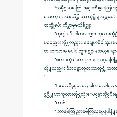
"သမိုင္းေတြ၊ အင္းစိန္ေတြ၊ ဒညင္
ကေတာ့ ကုလားထိုင္ဆိုတာ ထိုင္ဖို႔လုပ္ထားတ
ထက္ပိုၿပီး က်ဳပ္ဘာမွမသိခ်င္ဘူး"
"ဟုတ္ပါၿပီ၊ ငါကလည္း ကုလားထိုင
ပစၥည္းလို႔လည္း မေျပာမိပါဘူး၊ မင္းဟာမင္
တျပားသားမွ မပါပါဘူး။ ရွင္းတယ္ေနာ္
"စကားကို ေကာင္းေကာင္းမြန္မြ
လို႔လည္း ဒီဘဝမွာလူတကာထိုင္တဲ့ ကုလား
"
"ျဖစ္ႏိုင္ရင္ေတာ့ ငါက ေခါင္းနဲ
င္ရင္တို႔ဟာကုလားထိုင္တလုံးေပၚမွာထို
"ဘာဗ်"
" ဘာဗ်ေတြ ညာဗ်ေတြလုပ္မေနပါနဲ