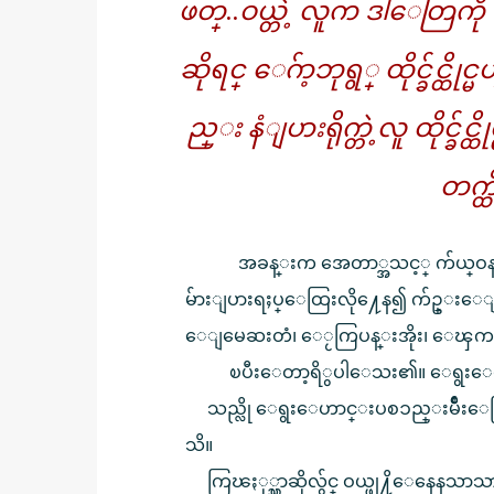
ဖတ္..ဝယ္တဲ့ လူက ဒါေတြကို စိတ
ဆိုရင္ ေဂ်ာ့ဘုရွ္ ထိုင္ခ်င္ထိုင္
ည္း နံျပားရိုက္တဲ့လူ ထိုင္ခ်င္
တက္ထ
အခန္းက အေတာ္အသင့္ က်ယ္ဝ
မ်ားျပားရႈပ္ေထြးလို႔ေန၍ က်ဥ္းေျ
ေျမေဆးတံ၊ ေႂကြပန္းအိုး၊ ေၾကးလင္ပန္း၊ ဒဂ
ၿပီးေတာ့ရိွပါေသး၏။ ေရွးေဟာင
သည္လို ေရွးေဟာင္းပစၥည္းမ်ဳိးေ
သိ။
ကြၽႏု္ပ္သာဆိုလွ်င္ ဝယ္ဖု႔ိေနေနသာသ