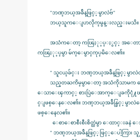
"ဘဏ္
ဘယ္
အခ်ိန္
ဖြင္
့မွာလဲဗ်"
ဘယ္
သူက
ေျပာလိုက္
မွန္
းလည္
းမသိ။
အသံက
ေတာ့ ကၽြႏု္
ပ္
ႏွင္
့ အ
ေတာ
ကၽြႏု္
ပ္
မွာ မ်က္
ေမွာင္
ကုပ္
မိ
ေလ၏။
" သူငယ္
ခ်င္
း ဘဏ္
ဘယ္
အခ်ိန္
ဖြင္
့မွာလဲလ
သည္
တႀကိမ္
မွာ
ေတာ့ အသံကိုသာမက
ေသာ
ေၾကာင္
့ စားပြဲ
ေအာက္
ေျခကိုငုံ
င္
ျဖစ္
ေန
ေလ၏။ ဘဏ္
ဘယ္
အခ်ိန္ဖြင္
့မွာလဲ
ေ
ဖစ္
ေနေလ၏။
ေစာ
ေစာစီးစီး
စိတ္ထဲမွာ ေထာင္းခနဲ
" ဘဏ္
ဘယ္
အခ်ိန္
ဖြင္
့ဖြင္
့
ေပါ့ကြာ၊ သူ