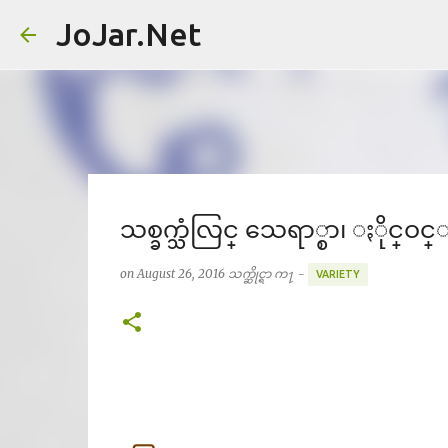
JoJar.Net
သစ္ခက္သံလြင္ သေရာ္စာ၊ ႏိုင
on
August 26, 2016
သက္ဆိုင္ရာ က႑ -
VARIETY