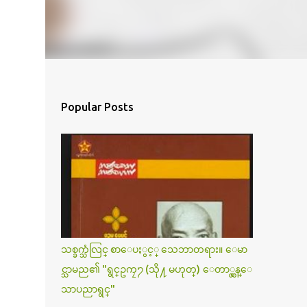
Popular Posts
သစ္ခက္သံလြင္ စာေပႏွင့္ သေဘာတရား။ ေမာ
င္သာမည၏ "ရွင္ဥကၠ႒ (သို႔ မဟုတ္) ေတာ္လွန္ေ
သာပညာရွင္"