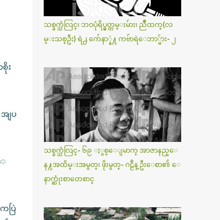
သစ္ခက္သံလြင္၊ ဘဝပုံရိပ္မွတ္တမ္းမ်ား၊ ညိဳထက္(လ
မ္းသစ္ဦး) ရဲ႕ က်ေနာ္နဲ႔ ကဗ်ာရဲေဘာ္မ်ား- ၂
ိုး
 အျပ
သစ္ခက္သံလြင္- ၆၉ ႏွစ္ေျမာက္ အာဇာနည္ေ
္ေ
န႔အထိမ္းအမွတ္၊ ဖိုးမွတ္- ဂဠဳန္ ဦးေစာ၏ ေ
နာက္ဆုံးစာတေစာင္
ကပြဲ