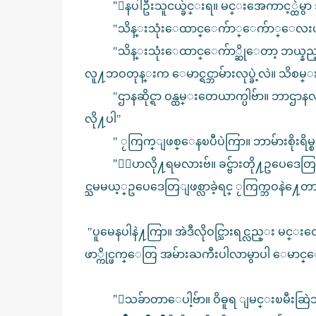
"ေနပါဦးသူငယ္ခ်င္းရ။ မင္းအေကာင့္ထဲမ
"သိန္းသုံးေထာင္ေက်ာ္ေက်ာ္ေလးပါ
"သိန္းသုံးေထာင္ေက်ာ္ဆိုေတာ့ ဘယ္နည္း
လူ႔ဘဝတုန္းက ေမာင္ရင္ဘာမ်ားလုပ္ခဲ့လဲ။ သိစမ
"ဌာနဆိုင္ရာ ဝန္ထမ္းတေယာက္ပါဗ်ာ။ ဘာဌာ
လို႔ပါ"
" ႂကြက္ျဖစ္ေနၿပီပဲကြာ။ ဘာမ်ားစိုးရိမ္
"ေျပာလို႔ရမလားဗ်။ ခင္ဗ်ားတို႔ဥပေဒ
င္သမမယ့္ဥပေဒေတြျဖစ္လာခဲ့ရင္ ႂကြက္ဘဝနဲ႔ေတာင္ 
"ပူမေနပါနဲ႔ကြာ။ အဲဒီလိုဝင္သြားရင္လည္း မင္း
ဖာ္ကိုင္ဖက္ေတြ အမ်ားႀကီးပါလာမွာပါ ေမာင္ေ
"ေသခ်ာတာေပါ့ဗ်ာ။ ဝိဓူရ ျမင္းၿမီးဆြ