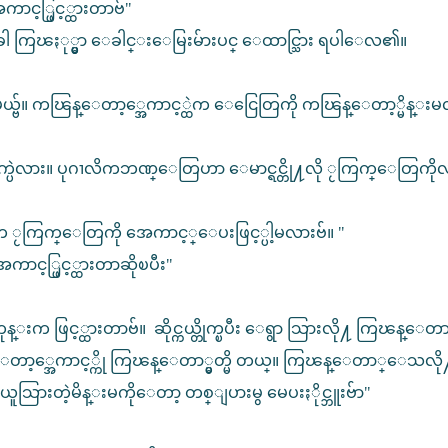
ကာင့္ဖြင့္ထားတာဗ်"
ကြၽႏု္ပ္မွာ ေခါင္းေမြးမ်ားပင္ ေထာင္သြား ရပါေလ၏။
မယ္ဗ်။ ကၽြန္ေတာ့္အေကာင့္ထဲက ေငြေတြကို ကၽြန္ေတာ့္မိန္း
ကြက္ပဲလား။ ပုဂၢလိကဘဏ္ေတြဟာ ေမာင္ရင္တို႔လို ႂကြက္ေတြကို
က ႂကြက္ေတြကို အေကာင့္ေပးဖြင့္ပါ့မလားဗ်။ "
ကာင့္ဖြင့္ထားတာဆိုၿပီး"
းက ဖြင့္ထားတာဗ်။ ဆိုင္ကယ္တိုက္ၿပီး ေရွာ သြားလို႔ ကြၽန္ေတာ
တာ့္အေကာင့္ကို ကြၽန္ေတာ္မွတ္မိ တယ္။ ကြၽန္ေတာ္ေသလိ
ားတဲ့မိန္းမကိုေတာ့ တစ္ျပားမွ မေပးႏိုင္ဘူးဗ်ာ"