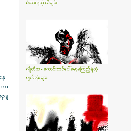
ခံထားရတဲ့ သီချင်း
ဂျိုတီဖာ - ကောင်းကင်ပေါ်မော့မကြည့်ရဲတဲ့
ေန
မျက်လုံးများ
ကာ
င္
ျ