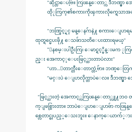
"ဆိုင္တာေပါ့ဗ်။ ကြၽန္ေတာ္က ဒီဘဏ္မွာ အေ
ထိုႂကြက္၏စကားကိုၾကားလိုက္ရေသာအခါ 
"ဘဏ္ဖြင့္ရင္ မန္ေနဂ်ာနဲ႔ စကားေျပာရ
ထုတ္ရင္မေပးဖို႔ ေသခ်ာသတိေပးထားရမယ္"
"ေနစမ္းပါဦးကြ၊ ေမာင္ရင့္မိန္းမက ႂ
ည္း အေကာင့္ေပးဖြင့္ထားတာပဲလား"
"ဟာ...ေတာက္တီးေတာက္တဲ့ဗ်ာ။ ဘဏ္ေတြ
"မင္းပဲ ေျပာလိုက္တာပဲေလ။ ဒီဘဏ္မွာ အေ
"ဖြင့္ထားတဲ့ အေကာင့္ကကြၽန္ေတာ္လူ႔ဘဝ တုန္
က္ျဖစ္သြားတာ။ ဘာပဲေျပာေျပာဗ်ာ ကၽြန္ေ
စ္လေတာင္မျပည့္ေသးဘူး။ ေနာက္ေယာက်္ားယူသြ