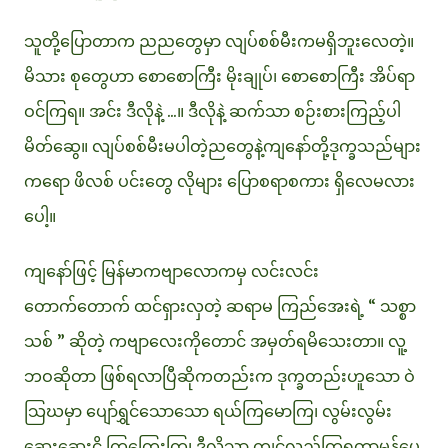
သူတို့ပြောတာက ညညတွေမှာ လျပ်စစ်မီးကမရှိဘူးလေတဲ့။
မိသား စုတွေဟာ စောစောကြီး မိုးချုပ်၊ စောစောကြီး အိပ်ရာ
ဝင်ကြရ။ အင်း ဒီလိုနဲ့ ...။ ဒီလိုနဲ့ ဆက်သာ စဉ်းစားကြည့်ပါ
မိတ်ဆွေ။ လျပ်စစ်မီးမပါတဲ့ညတွေနဲ့ကျနော်တို့ဒုက္ခသည်များ
ကရော ဖိလစ် ပင်းတွေ လိုများ ပြောစရာစကား ရှိလေမလား
ပေါ့။
ကျနော်ဖြင့် မြန်မာကဗျာလောကမှ လင်းလင်း
တောက်တောက် ထင်ရှားလှတဲ့ ဆရာမ ကြည်အေးရဲ့ “ သစ္စာ
သစ် ” ဆိုတဲ့ ကဗျာလေးကိုတောင် အမှတ်ရမိသေးတာ။ လူ့
ဘဝဆိုတာ ဖြစ်ရလာပြီဆိုကတည်းက ဒုက္ခတည်းဟူသော ဝဲ
သြဃမှာ ပျော်ရွှင်သောသော ရယ်ကြမောကြ၊ လွမ်းလွမ်း
ဆွေးဆွေးငို ကြကြွေးကြ၊ ဒီလိုသာ ကျင်လည်ကြရတာမှန်ပေ