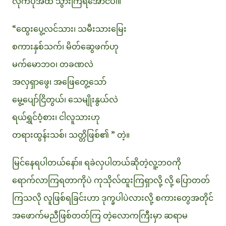
လိုက်ပုံအထိ သွားကြရအောင်ပါ။
“ထွေးပွေ့လင်သား၊ သမီးသားမြေး
စကားနှစ်သက်၊ မိတ်ဆွေဖက်ဟု
မက်မောဘဝ၊ တခဏလဲ
အလှရှာဖွေ၊ အဖြေတွေ့သော်
မွေ့ပျော်ငြိတွယ်၊ သေမျိုးနွယ်လဲ
ရယ်ရွှင်ဝံ့စား၊ ငါလူသားဟု
တရားထွန်းသစ်၊ သတ္တိဖြစ်၏ ” တဲ့။
မြင်နေရပါတယ်နော်။ ရခဲလှပါတယ်ဆိုတဲ့လူ့ဘဝကို
ရောက်လာကြရတာကိုပဲ ကုသိုလ်ထူးကြရှာလို့ လို့ ပြောတတ်
ကြသလို လူဖြစ်ရခြင်းဟာ ဒုက္ခပါပဲလားလို့ စကားတွေအတိုင်
အဖောက်မညီဖြစ်တတ်ကြ တဲ့လောကကြီးမှာ ဆရာမ