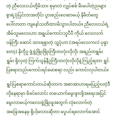
တဲ့ ညီလေးငယ်တို့မိသား စုမှာလဲ လျှပ်စစ် မီးမပါတဲ့ညများ
စွာရဲ့ပုံပြင်လာအတိုင်း ပွားစည်းဝေဆာမယ့် နိမိတ်တွေ
ပေါ်လာတာ ကျနော်သတိထားမိသွားပါတယ်။ ညီလေးငယ်ရဲ့
အိမ်သူမလေးဟာ အရွယ်ကောင်းသူပီပီ ကိုယ် လေးလက်
ဝန်ကြီး ဆောင် ထားရရှာတဲ့ သူ့ပုံဟာ (အရပ်လေးကလဲ ပုရှာ
တော့) နိုကိုဥ ဖွံ့ဖွံ့ဖြိုးဖြိုးကြီးတလုံးလိုလို၊ အရည်တရွှမ်း
ရွှမ်း ရှိလှတဲ့ ကြက်သွန်နီဥကြီးတလုံးလိုလိုနဲ့ ကြည့်ရတာ ရွှင်
ပြစရာလည်းကောင်းရင်မောစရာ လည်း ကောင်းလှပါတယ်။
ရွှင်ပြစရာကောင်းတယ်ဆိုတာက အစာအာဟာရမပြည့်ဝတဲ့ဒီ
လိုနေရာမှာ မိခင်လောင်း တယောက်မွေးဖွားဖို့အရေးအပြင်
မွေးလာမယ့်ကလေးဖွံ့ဖြိုးမှုအတွက် လုံလောက်တဲ့
အခြေအနေမှ ရှိပါ့မလားဆိုတာ မပူပင်ရလောက်အောင်