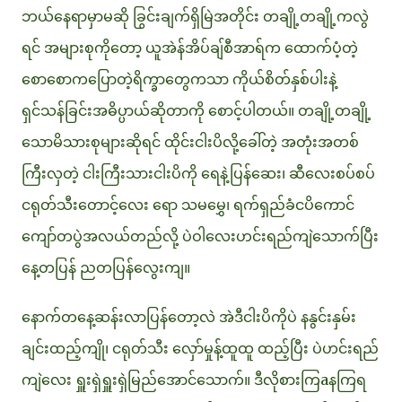
ဘယ်နေရာမှာမဆို ခြွင်းချက်ရှိမြဲအတိုင်း တချို့တချို့ကလွဲ
ရင် အများစုကိုတော့ ယူအဲန်အိပ်ချ်စီအာရ်က ထောက်ပံ့တဲ့
စောစောကပြောတဲ့ရိက္ခာတွေကသာ ကိုယ်စိတ်နှစ်ပါးနဲ့
ရှင်သန်ခြင်းအဓိပ္ပာယ်ဆိုတာကို စောင့်ပါတယ်။ တချို့တချို့
သောမိသားစုများဆိုရင် ထိုင်းငါးပိလို့ခေါ်တဲ့ အတုံးအတစ်
ကြီးလှတဲ့ ငါးကြီးသားငါးပိကို ရေနဲ့ပြန်ဆေး၊ ဆီလေးစပ်စပ်
ငရုတ်သီးတောင့်လေး ရော သမမွှေ၊ ရက်ရှည်ခံငပိကောင်
ကျော်တပွဲအလယ်တည်လို့ ပဲဝါလေးဟင်းရည်ကျဲသောက်ပြီး
နေ့တပြန် ညတပြန်လွေးကျ။
နောက်တနေ့ဆန်းလာပြန်တော့လဲ အဲဒီငါးပိကိုပဲ နနွင်းနှမ်း
ချင်းထည့်ကျို၊ ငရုတ်သီး လှော်မှုန့်ထူထူ ထည့်ပြီး ပဲဟင်းရည်
ကျဲလေး ရှူးရှဲရှူးရှဲမြည်အောင်သောက်။ ဒီလိုစားကြaနကြရ