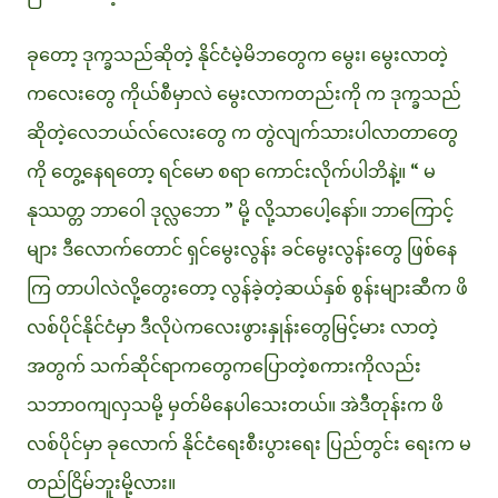
ခုတော့ ဒုက္ခသည်ဆိုတဲ့ နိုင်ငံမဲ့မိဘတွေက မွေး၊ မွေးလာတဲ့
ကလေးတွေ ကိုယ်စီမှာလဲ မွေးလာကတည်းကို က ဒုက္ခသည်
ဆိုတဲ့လေဘယ်လ်လေးတွေ က တွဲလျက်သားပါလာတာတွေ
ကို တွေ့နေရတော့ ရင်မော စရာ ကောင်းလိုက်ပါဘိနဲ့။ “ မ
နုဿတ္တ ဘာဝေါ ဒုလ္လဘော ” မို့ လို့သာပေါ့နော်။ ဘာကြောင့်
များ ဒီလောက်တောင် ရှင်မွေးလွန်း ခင်မွေးလွန်းတွေ ဖြစ်နေ
ကြ တာပါလဲလို့တွေးတော့ လွန်ခဲ့တဲ့ဆယ်နှစ် စွန်းများဆီက ဖိ
လစ်ပိုင်နိုင်ငံမှာ ဒီလိုပဲကလေးဖွားနှုန်းတွေမြင့်မား လာတဲ့
အတွက် သက်ဆိုင်ရာကတွေကပြောတဲ့စကားကိုလည်း
သဘာဝကျလှသမို့ မှတ်မိနေပါသေးတယ်။ အဲဒီတုန်းက ဖိ
လစ်ပိုင်မှာ ခုလောက် နိုင်ငံရေးစီးပွားရေး ပြည်တွင်း ရေးက မ
တည်ငြိမ်ဘူးမို့လား။