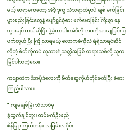
မယ့် ဆရာမကတော့ အဲဒီ့ ဒုက္ခ သံသရာထဲမှာပဲ ချစ် မက်ခြင်း
ပွားစည်းခြင်းတွေနဲ့ ပျော်ရွှင်ဝံ့စား မက်မောခြင်းကြီးစွာ နေ
သွားချင် တယ်ဆိုပြီး ဖွဲ့ခဲ့တာပါ။ အဲဒီလို ဘဝကိုအာလျပြင်းပြ
ဖက်တွယ်ပြီး ကြုံလာရမယ့် လောကဓံကိုလဲ ရဲရဲသာရင်ဆိုင်
လိုတဲ့ စိတ်ကိုကပဲ လူသားရဲ့သတ္တိအဖြစ် တရားသစ်လို့ သူက
မြင်ပါသတဲ့လေ။
ကဗျာထဲက ဒီအပိုဒ်လေးကို မိတ်ဆွေကိုယ်တိုင်ဖတ်ပြီး ခံစား
ကြည့်ပါလား။
“ ကျမချစ်မြဲ၊ သံသာဝဲမှ
ခွဲထွက်ချင်ဘူး၊ တပ်မက်ဦးမည်
စိန်ခြူးကြယ်တန်း၊ လခြမ်းလဝိုင်း