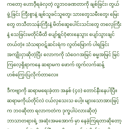
ကတော့ ဟောဒီ့ရခဲလှတဲ့ လူ့ဘဝခဏတာကို ချစ်ခြင်း၊ တွယ်
ဖွဲ့ ခြင်း ကြီးစွာနဲ့ ချစ်သူခင်သူတွေ၊ သားတွေသမီးတွေ၊ မြေး
တွေ တသီတသန်းကြီးနဲ့ မိတ်ဆွေပေါင်းသင်းတွေ တလှေကြီး
နဲ့ သေခြင်းမတိုင်မီထိ ပျော်ရွင်ဝံ့စားနေသွား ပျော်သွားချင်
တယ်တဲ့။ သံသရာဝဋ်ဆင်းရဲက လွတ်မြောက် ပါရခြင်း
အကျိုးငှာဆိုတဲ့ပြီး လောကကို သံဝေဂအမြင် ဓမ္မအမြင် မြင်
ကြလေ့ရှိရာကနေ ဆရာမက ဖောက် ထွက်လက်ဆန့်
ဟစ်ကြွေးပြလိုက်တာလေ။
ဒီကဗျာကို ဆရာမရေးခဲ့တာ အနှစ် (၄၀) တောင်နီးနေပါပြီ။
ဆရာမကိုယ်တိုင်လဲ ငယ်လှသေးသ ပေါ့။ များသောအားဖြင့်
က ဘဝဆိုတာ ရလာကတဲက ဒုက္ခပါပဲလားဆိုတဲ့
ဘာသာတရားရဲ့ အဆုံးအမအောက် မှာ နေခဲ့ကြရတာဆိုတော့