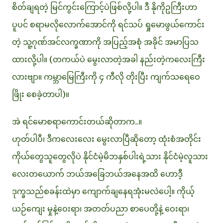
စိတ်ချရတဲ့ မြင်ကွင်းကြောင့်ပဲဖြစ်လို့ပါ။ ဒီ နိုကိုဥကြီးဟာ
ပူပင် စရာမလိုလောက်အောင်ကို ရင်သပ် ရှုမောဖွယ်ကောင်း
တဲ့ သူ့ဂုဏ်အင်လက္ခဏာကို အပြည့်အစုံ အခိုင် အမာပြသ
ထားလို့ပါ။ (တကယ်ပဲ မွေးလာတဲ့အခါ နည်းတဲ့ကလေးကြီး
လားဗျာ။ ကမ္ဘာမြေကြီးကို ၄ ကီလို တိုးပြီး ကျက်သရေဝေ
ဖြိုး စေခဲ့တာပါ)။
အဲ ရင်မောစရာကောင်းတယ်ဆိုတာက..။
ဟုတ်ပါပီ၊ ဒီကလေးလေး မွေးလာပြီဆိုတော့ ထုံးစံအတိုင်း
ကိုယ်တွေသူတွေလိုပဲ နိုင်ငံမဲ့မိဘနှစ်ပါးရဲ့သား နိုင်ငံမဲ့လူသား
လေးတယောက် ဘယ်အခြေဘယ်အနေအထိ ဟောဒီ့
ဒုက္ခသည်စခန်းထဲမှာ ကျောက်ချနေရအုံးမလဲပေါ့။ ကိုယ့်
ယဉ်ကျေး မှုနဲ့ဝေးရာ၊ အတတ်ပညာ စာပေတို့နဲ့ ဝေးရာ၊