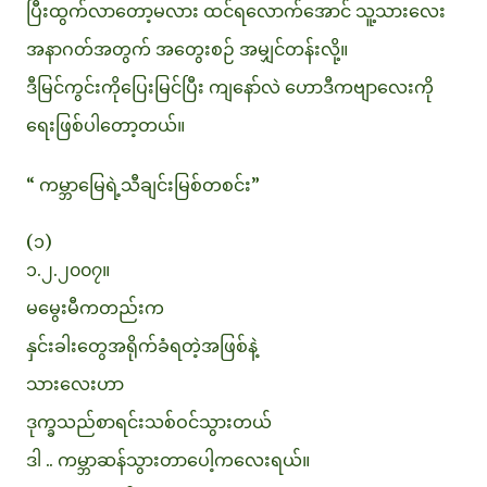
ပြီးထွက်လာတော့မလား ထင်ရလောက်အောင် သူ့သားလေး
အနာဂတ်အတွက် အတွေးစဉ် အမျှင်တန်းလို့။
ဒီမြင်ကွင်းကိုပြေးမြင်ပြီး ကျနော်လဲ ဟောဒီကဗျာလေးကို
ရေးဖြစ်ပါတော့တယ်။
“ ကမ္ဘာမြေရဲ့သီချင်းမြစ်တစင်း”
(၁)
၁.၂.၂၀၀၇။
မမွေးမီကတည်းက
နှင်းခါးတွေအရိုက်ခံရတဲ့အဖြစ်နဲ့
သားလေးဟာ
ဒုက္ခသည်စာရင်းသစ်ဝင်သွားတယ်
ဒါ .. ကမ္ဘာဆန်သွားတာပေါ့ကလေးရယ်။