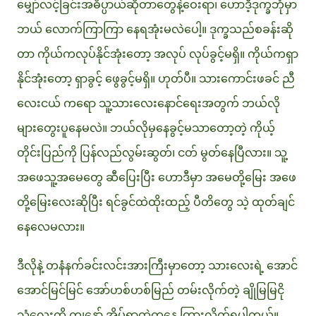
မျှော်လင့်ခြင်းအဓိပ္ပာယ်ဆိုတာတွေနဲ့ဝေးရာ၊ ဟောဒီ့ဒုက္ခဘုံမှာ
ဘယ် လောက်ကြာကြာ နေရအုံးမလဲပေါ့။ ဒုက္ခသည်စခန်းဆို
တာ ကိုယ်ကလုပ်နိုင်အုံးတော့ အလုပ် လုပ်ခွင့်မရှိ။ ကိုယ်ကရှာ
နိုင်အုံးတော့ ရှာခွင့် ဖွေခွင့်မရှိ။ ဟုတ်ပီ။ သားကောင်းဖခင် ညီ
လေးငယ် ကရော သူ့သားလေးနောင်ရေးအတွက် ဘယ်လို
များတွေးပူနေမလဲ။ ဘယ်လိုမှနေခွင့်မသာတော့တဲ့ ကိုယ့်
တိုင်းပြည်ကို ပြန်လည်လွမ်းဆွတ်၊ ငတ် မွတ်နေပြီလား။ သူ့
အဖေသူ့အမေတွေ ဆီပြေးပြီး ဟောဒီမှာ အမေတို့မြေး အဖေ
တို့မြေးလေးဆိုပြီး ရင်ခွင်ထဲထိုးထည့် ပီတိတွေ သဲ့ ထုတ်ချင်
နေလေမလား။
ဒီလိုနဲ့ တနံနက်ခင်းလင်းအားကြီးမှာတော့ သားလေးရဲ့ အောင်
အောင်မြင်မြင် အော်ဟစ်ဟစ်မြည် တမ်းလိုက်တဲ့ ချိုမြမြငို
သံလေးကို ကျနော် အိပ်ရာထဲကနေ ကြားလိုက်ရပါတယ်။