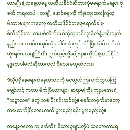
တာမျိုးနဲ့ တနေ့တနေ့ တတိယနိုင်ငံဆိုတာကိုမရောက်မချင်း ဇွဲ
ခတ်ကြရတာပါ။ တချို့ နောင်ရေးကိုကြိုတွေးထားကြတဲ့
မိသားစုများကတော့ တတိယနိုင်ငံတခုခုရောက်ခါမှ
စိတ်တိုင်းကျ စားပစ်လိုက်မယ်ဆိုတဲ့တင်ကူးစိတ်နဲ့ဟင်းချက်
နည်းတထောင်စာအုပ်ကို ခေါင်းအုံးလုပ်အိပ်ပြီး အိပ် မက်ထဲ
ဘိုးရင်းလေပျံကြီးစီး ရွက်လွှင့်လို့ပေါ့ဗျာ။ ကိုယ်နဲ့ဘယ်နိုင်ငံ
နဖူးစာပါမလဲဆိုတာကလဲ ရှိသေးမဟုတ်လား။
ဒီလိုပဲရှိနေရောက်နေတဲ့ဘဝကို ခင်တွယ်ကြ၊ ဖက်တွယ်ကြ
မျှော်လင့်ကြတာ မိုက်ပြီလားဗျာ။ ဆရာမကြီးကြည်အေးရဲ့
“သစ္စာသစ်” တွေ သစ်ပြီးရင်းသစ်လို့။ စခန်းတဝိုက်မှာတော့
တယောက်ပြီးတယောက် ပွားစည်းရင်း ပွားစည်းလို့။
တနေ့မှာတော့ ကျနော်တို့ရဲ့မိသားစုများလိုပဲ သဘောထားရ