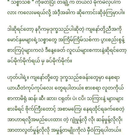
“ သစ္စာသစ် ” ကိုဖတ်ပြီး တချို့က တယ်လဲ မိုက်မဲလှပါက
လား ကလေးမရယ်လို့ အဲဒီ့အခါက ဆိုကောင်းဆိုခဲ့ကြမှာပါ။
ဒါဆိုရင်တော့ နဂိုကမှဒုက္ခသည်ပါဆိုတဲ့ ကျနော်တို့ညီအကို
မောင်နှမများရဲ့သစ္စာတွေ အကြိမ်ကြိမ်သစ်ကာ ပွားစည်းစွန့်
စားကြပုံများကလဲ ဒီနေ့ခေတ် လူငယ်များစကားနဲ့ဆိုရင်တော့
ခပ်မိုက်မိုက်ရယ် မှ ခပ်မိုက်မိုက်။
ဟုတ်ပါရဲ့။ ကျနော်တို့တွေ ဒုက္ခသည်စခန်းတွေမှာ နေစရာ
ယာယီတဲကုပ်ကုပ်လေး တွေရပါတယ်။ စားစရာ လူတကိုယ်
စာကာမိရုံ ဆန်၊ ဆီ၊ ဆား၊ ငရုတ်၊ ပဲ၊ ငပိ၊ သကြားနဲ့ များများ
စားမိရင် ဗိုက်ကြီးတောင့် အစာမကြေ၊ နေရထိုင်ရခက်စေတဲ့
အာဟာရလို့အမည်ပေးထား တဲ့ ဂျုံမှုန့်လို လို၊ ဆန်မှုန့်လိုလို၊
အာတာလွတ်မှုန့်လိုလို အမှုန့်တမျိုးကိုလဲ မှီဝဲကြရပါတယ်။