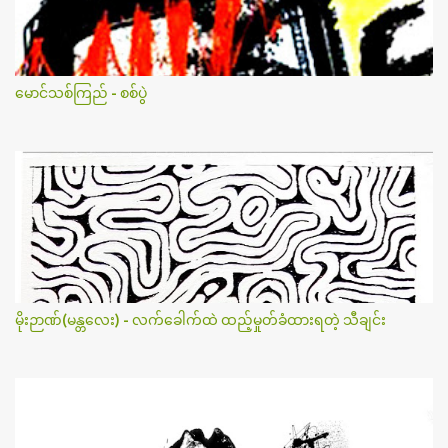
မောင်သစ်ကြည် - စစ်ပွဲ
မိုးဉာဏ်(မန္တလေး) - လက်ခေါက်ထဲ ထည့်မှုတ်ခံထားရတဲ့ သီချင်း