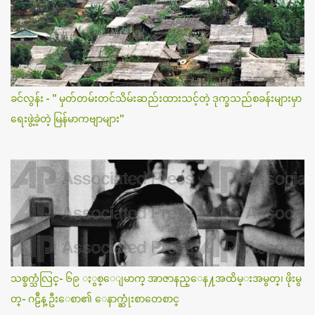
ခင်လွန်း - " မှတ်တမ်းတင်သိမ်းဆည်းထားသင့်တဲ့ ဒုက္ခသည်စခန်းများမှာ
ရေးဖွဲ့ခဲ့တဲ့ မြန်မာကဗျာများ"
သစ္ခက္သံလြင္- ၆၉ ႏွစ္ေျမာက္ အာဇာနည္ေန႔အထိမ္းအမွတ္၊ ဖိုးမွ
တ္- ဂဠဳန္ ဦးေစာ၏ ေနာက္ဆုံးစာတေစာင္