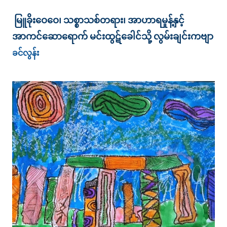
မြူခိုးဝေဝေ၊ သစ္စာသစ်တရား၊ အာဟာရမှုန့်နှင့်
အာကင်ဆောရောက် မင်းထွဋ်ခေါင်သို့ လွမ်းချင်းကဗျာ
ခင်လွန်း