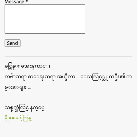
Message
*
ခင္လြန္း အေၾကာင္း -
ကဗ်ာဆရာ စာေရးဆရာ အယ္ဒီတာ ... ေလလြင့္သူ တဦး၏ က
မ္းေျခ ...
သစ္ခက္သံလြင္ နက္၀ပ္
မိုုးမခေဒါ့ကြန္