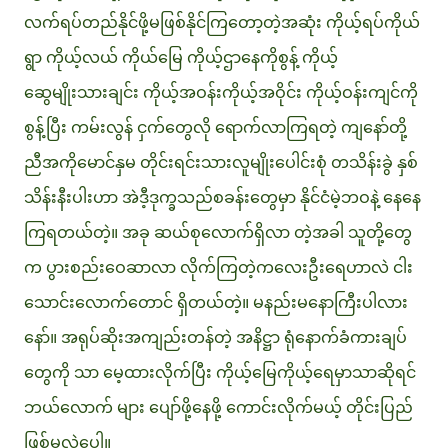
လက်ရပ်တည်နိုင်ဖို့မဖြစ်နိုင်ကြတော့တဲ့အဆုံး ကိုယ့်ရပ်ကိုယ်
ရွာ ကိုယ့်လယ် ကိုယ်မြေ ကိုယ့်ဌာနေကိုစွန့် ကိုယ့်
ဆွေမျိုးသားချင်း ကိုယ့်အဝန်းကိုယ့်အဝိုင်း ကိုယ့်ဝန်းကျင်ကို
စွန့်ပြီး ကမ်းလွန် ငှက်တွေလို ရောက်လာကြရတဲ့ ကျနော်တို့
ညီအကိုမောင်နှမ တိုင်းရင်းသားလူမျိုးပေါင်းစုံ တသိန်းခွဲ နှစ်
သိန်းနီးပါးဟာ အဲဒီ့ဒုက္ခသည်စခန်းတွေမှာ နိုင်ငံမဲ့ဘဝနဲ့ နေနေ
ကြရတယ်တဲ့။ အခု ဆယ်စုလောက်ရှိလာ တဲ့အခါ သူတို့တွေ
က ပွားစည်းဝေဆာလာ လိုက်ကြတဲ့ကလေးဦးရေဟာလဲ ငါး
သောင်းလောက်တောင် ရှိတယ်တဲ့။ မနည်းမနောကြီးပါလား
နော်။ အရုပ်ဆိုးအကျည်းတန်တဲ့ အနိဋ္ဌာ ရုံနောက်ခံကားချပ်
တွေကို သာ မေ့ထားလိုက်ပြီး ကိုယ့်မြေကိုယ့်ရေမှာသာဆိုရင်
ဘယ်လောက် များ ပျော်ဖို့နေဖို့ ကောင်းလိုက်မယ့် တိုင်းပြည်
ဖြစ်မလဲပေါ့။