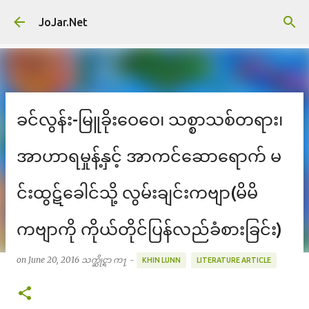
Skip to main content
JoJar.Net
ခင်လွန်း-မြူခိုးဝေဝေ၊ သစ္စာသစ်တရား၊
အာဟာရမှုန့်နှင့် အာကင်ဆောရောက် မ
င်းထွဋ်ခေါင်သို့ လွမ်းချင်းကဗျာ(မိမိ
ကဗျာကို ကိုယ်တိုင်ပြန်လည်ခံစားခြင်း)
on
June 20, 2016
သက္ဆိုင္ရာ က႑ -
KHIN LUNN
LITERATURE ARTICLE