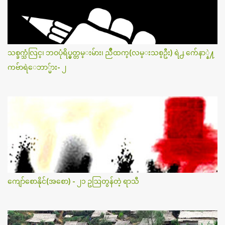
သစ္ခက္သံလြင္၊ ဘဝပုံရိပ္မွတ္တမ္းမ်ား၊ ညိဳထက္(လမ္းသစ္ဦး) ရဲ႕ က်ေနာ္နဲ႔
ကဗ်ာရဲေဘာ္မ်ား- ၂
ကျော်စောနိုင်(အစော) - ၂၁ ဥဩတွန်တဲ့ ရာသီ