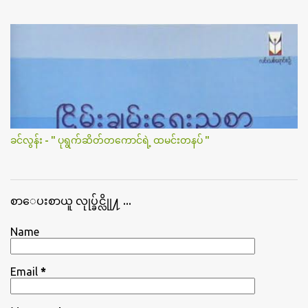
ခင်လွန်း - " ပုရွက်ဆိတ်တကောင်ရဲ့ ထမင်းတနပ် "
စာေပးစာယူ လုုပ္ခ်င္လိုု႔ ...
Name
Email
*