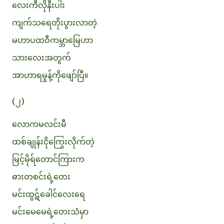
လေးကီလိုနီးပါး
ကျက်သရေတိုးပွားလာတဲ့
မဟာပထဝီကမ္ဘာမြေဟာ
သားလေးအတွက်
အာဟာရမှုန့်ကိုဖျော်ပြီ။
(၂)
လောကမလင်းမီ
ထစ်ချုန်းငိုကြွေးလိုက်တဲ့
မြင့်မိုရ်တောင်ကြားက
ဓားတစင်းရဲ့တေး
မင်းထွဋ်ခေါင်လေးရေ
မင်းမေမေရဲ့တေးသံမှာ