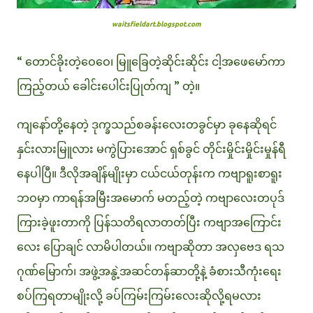
waitsfieldart.blogspot.com
“ တောင်ခိုးတဲ့ဝေဝေ၊ မြူခြေတဲ့ဆိုင်းဆိုင်း ငါ့အဖေမော်ကာ
ကြည့်တယ် ခေါင်းပေါင်းပြုတ်ကျ ” တဲ့။
ကျနော်တို့နေတဲ့ ဒုက္ခသည်စခန်းလေးတခွင်မှာ ခုနေဆိုရင်
နှင်းလားမြူလား မကွဲပြားအောင် ရှစ်ခွင် တိုင်းမှိုင်းမှိုင်းမှုန်ရီ
နေပါပြီ။ ဒီလိုအချိန်မျိုးမှာ ငယ်ငယ်တုန်းက ကဗျာရူးစာရူး
ဘဝမှာ ကာရန်အမြီးအမောက် မတည့်တဲ့ ကဗျာလေးတပုဒ်
ကြားခဲ့ဖူးတာကို ပြန်သတိရလာတတ်ပြီး ကဗျာအကြောင်း
လေး ပြောချင် လာမိပါတယ်။ ကဗျာဆိုတာ အလှဗေဒ ရသ
ဂုဏ်မြောက်၊ အဖွဲ့အနွဲ့အဆင်တန်ဆာတို့နဲ့ ခံစားသီကုံးရေး
စပ်ကြရတာမျိုးလို့ ခပ်ကြမ်းကြမ်းလေးဆိုလို့ရမလား