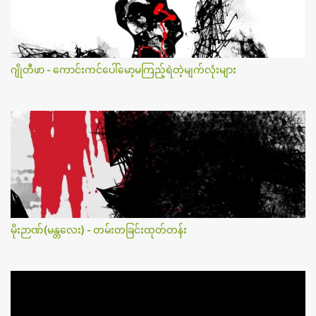
ဂျိုတီဖာ - ကောင်းကင်ပေါ်မော့မကြည့်ရဲတဲ့မျက်လုံးများ
မိုးဉာဏ်(မန္တလေး) - တမ်းတခြင်းထုတ်တန်း