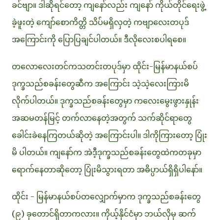
ခင်ဗျာ။ ဒါဆိုရင်တော့ ကျနော်လည်း ကျနော် ကိုယ်တိုင်ရေးဖွဲ့
ခဲ့ဖူးတဲ့ ကျော်စောကိတ္တိ သိပ်မရှိလှတဲ့ ကဗျာလေးတပုဒ်
အကြောင်းကို ပြောပြချင်ပါတယ်။ ဒီလိုလေးစပါရစေ။
တလောလေးတင်ကသတင်းတပုဒ်မှာ ထိုင်း-မြန်မာနယ်စပ်
ဒုက္ခသည်စခန်းတွေဆီက အကြောင်း သဲ့သဲ့လေးကြားမိ
လိုက်ပါတယ်။ ဒုက္ခသည်စခန်းတွေမှာ ကလေးမွေးဖွားနှုန်း
အဆမတန်မြင့် တက်လာနေတဲ့အတွက် သက်ဆိုင်ရာတွေ
ခေါင်းခဲနေကြတယ်ဆိုတဲ့ အကြောင်းပါ။ ဒါကိုကြားတော့ ပြုံး
မိ ပါတယ်။ ကျနော်က အဲဒီ့ဒုက္ခသည်စခန်းတွေထဲကတခုမှာ
ရောက်နေတာဆိုတော့ ပြုံးမိသွားရတာ အဓိပ္ပာယ်ရှိရှိပါနော်။
ထိုင်း - မြန်မာနယ်စပ်တလျှောက်မှာက ဒုက္ခသည်စခန်းတွေ
(၉) ခုတောင်ရှိတာကလား။ ကိုယ့်နိုင်ငံမှာ ဘယ်လိုမှ ဆက်