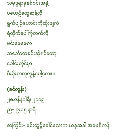
သမုဒ္ဒရာခုနှစ်စင်းအနှံ့
ပဟေဠိတွေဆန့်လို
ရွက်ဖျဉ်ဟောင်းကိုထိုးဖျက်
ရဲတိုက်ပေါ်ကိုတက်လို့
မင်းဖေဖေက
သင်္ဘောတစင်းဆိုရင်တော့
ခေါင်းတိုင်မှာ
မီးခိုးတလူလူနဲ့ပေါ့လေ။ ။
(ခင်လွန်း)
၂၈.ဇန်နဝါရီ၊ ၂၀၀၉
ည- ၉း၁၅ နာရီ
စာကြွင်း- မင်းထွဋ်ခေါင်လေးက ယခုအခါ အမေရိကန်