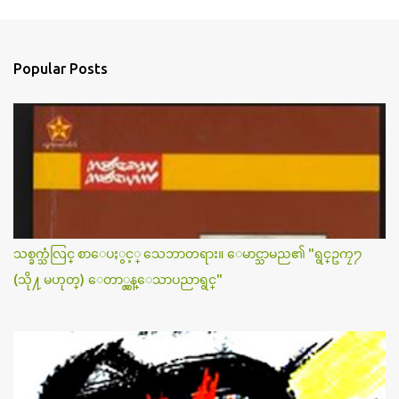
m
e
n
Popular Posts
t
s
သစ္ခက္သံလြင္ စာေပႏွင့္ သေဘာတရား။ ေမာင္သာမည၏ "ရွင္ဥကၠ႒
(သို႔ မဟုတ္) ေတာ္လွန္ေသာပညာရွင္"