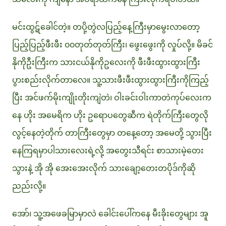
မင်းထွဋ်ခေါင်တဲ့။ တပို့တွဲလပြည့်နေ့ကြီးမှာမွေးလာတော့
ပြည့်ပြည့်ဖီးဖီး ၀၀တုတ်တုတ်ကြီး၊ ဖွေးဖွေးကို လှုပ်လို့။ မိခင်
နိုကိုဦးကြီးက သားငယ်နိုကိုဥလေးကို ဖီးဖီးထွားထွားကြီး
ပွားစည်းလိုက်တာလေ။ သူ့သားဖီးဖီးထွားထွားကြီးကိုကြည့်
ပြီး အင်ဖက်မိုးကျိုးတိုးကျဲတဲ၊ ဝါးခင်းဝါးကာတဲကုပ်လေးက
နေ ဟိုး အမေရိက ဟိုး ဥရောပတွေဆီက ရဲတိုက်ကြီးတွေလို
လွင့်နေတဲ့တိုက် တာကြီးတွေမှာ တနေ့တော့ အမေတို့ သွားပြီး
နေကြရမှာပါသားလေးရဲ့လို့ အတွေးသီရင်း စာသားမဲ့တေး
သွားနဲ့ အို အို အေးအေးလိုက် သားချော့တေးတပိုဒ်ကိုဆို
ညည်းလို့။
အော်၊ သူ့အဖေခမြာမှာလဲ ခေါင်းပေါ်ကနေ မီးခိုးတွေများ အူ