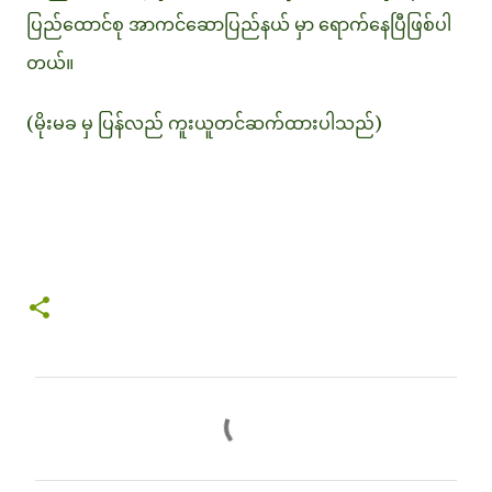
ပြည်ထောင်စု အာကင်ဆောပြည်နယ် မှာ ရောက်နေပြီဖြစ်ပါ
တယ်။
(မိုးမခ မှ ပြန်လည် ကူးယူတင်ဆက်ထားပါသည်)
C
o
m