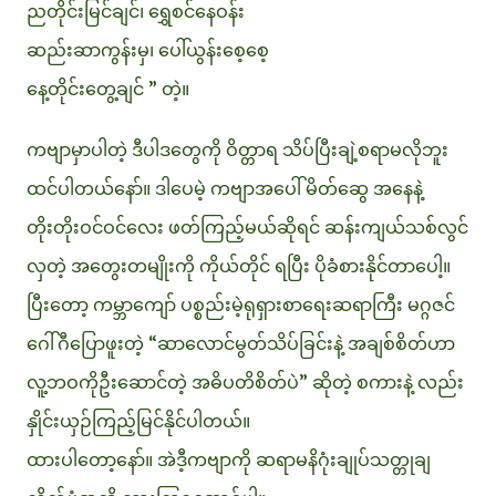
ညတိုင်းမြင်ချင်၊ ရွှေစင်နေဝန်း
ဆည်းဆာကွန်းမှ၊ ပေါ်ယွန်းစေ့စေ့
နေ့တိုင်းတွေ့ချင် ” တဲ့။
ကဗျာမှာပါတဲ့ ဒီပါဒတွေကို ဝိတ္တာရ သိပ်ပြီးချဲ့စရာမလိုဘူး
ထင်ပါတယ်နော်။ ဒါပေမဲ့ ကဗျာအပေါ် မိတ်ဆွေ အနေနဲ့
တိုးတိုးဝင်ဝင်လေး ဖတ်ကြည့်မယ်ဆိုရင် ဆန်းကျယ်သစ်လွင်
လှတဲ့ အတွေးတမျိုးကို ကိုယ်တိုင် ရပြီး ပိုခံစားနိုင်တာပေါ့။
ပြီးတော့ ကမ္ဘာကျော် ပစ္စည်းမဲ့ရုရှားစာရေးဆရာကြီး မဂ္ဂဇင်
ဂေါ်ဂီပြောဖူးတဲ့ “ဆာလောင်မွတ်သိပ်ခြင်းနဲ့ အချစ်စိတ်ဟာ
လူ့ဘဝကိုဦးဆောင်တဲ့ အဓိပတိစိတ်ပဲ” ဆိုတဲ့ စကားနဲ့ လည်း
နှိုင်းယှဉ်ကြည့်မြင်နိုင်ပါတယ်။
ထားပါတော့နော်။ အဲဒီ့ကဗျာကို ဆရာမနိဂုံးချုပ်သတ္တုချ