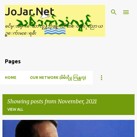
JoJar.Net
Skip to main content
ၿငိမ္းခ်မ္းေသာ လူ႔ဘုံခန္း၀ါ စာေပအႏုပညာ ယ
ဥ္ေက်းမႈေရစီး
Pages
HOME
OUR NETWORK (မိမိတို႔ ကြန္ယက္)
Showing posts from November, 2021
VIEW ALL
P