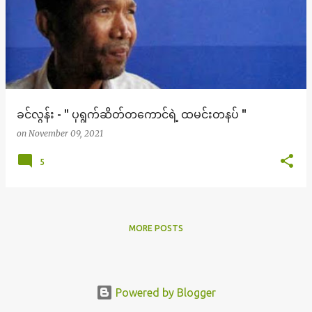
o
s
t
s
ခင်လွန်း - " ပုရွက်ဆိတ်တကောင်ရဲ့ ထမင်းတနပ် "
on
November 09, 2021
5
MORE POSTS
Powered by Blogger